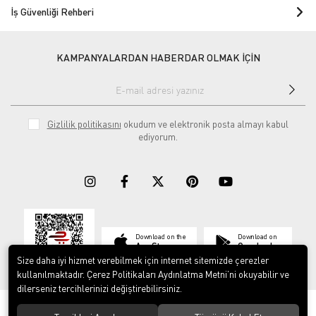
İş Güvenliği Rehberi
KAMPANYALARDAN HABERDAR OLMAK İÇİN
Gizlilik politikasını
okudum ve elektronik posta almayı kabul
ediyorum.
Download on the
Download on
App Store
Google play
Size daha iyi hizmet verebilmek için internet sitemizde çerezler
kullanılmaktadır. Çerez Politikaları Aydınlatma Metni’ni okuyabilir ve
dilerseniz tercihlerinizi değiştirebilirsiniz.
© 2023
ERY İş Güvenliği Ekipmanları
. Tüm hakları saklıdır.