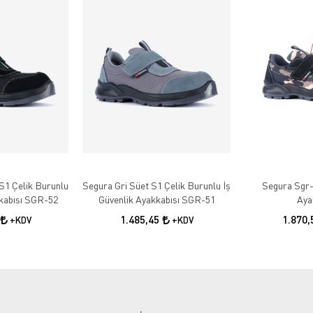
S1 Çelik Burunlu
Segura Gri Süet S1 Çelik Burunlu İş
Segura Sgr-
kkabısı SGR-52
Güvenlik Ayakkabısı SGR-51
Aya
1.485,45
1.870
+KDV
+KDV