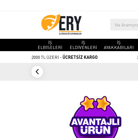
İŞ
İŞ
İŞ
ELBİSELERİ
ELDİVENLERİ
AYAKKABILARI
2000 TL ÜZERİ -
ÜCRETSİZ KARGO