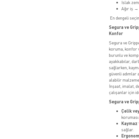
Islak ze
Ağır iş →
En dengeli seçi
Segura ve Grip
Konfor
Segura ve Grippe
koruma, konfor v
burunlu ve kompo
ayakkabılar, da
sağlarken, kayma
güvenli adımlar 
alabilir malzeme
İnşaat, imalat, d
çalışanlar için id
Segura ve Gripp
Çelik ve
koruması
Kaymaz 
sağlar.
Ergonomi