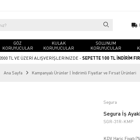
GÖZ
KULAK
SOLUNUM
KORUYUCULAR
KORUYUCULAR
KORUYUCULAR
K
2000 TL VE ÜZERİ ALIŞVERİŞLERİNİZDE -
SEPETTE 100 TL İNDİRİM FI
Ana Sayfa
Kampanyalı Ürünler | İndirimli Fiyatlar ve Fırsat Ürünleri
Segura
Segura İş Ayak
SGR-31R-KMP
KDV Hariç Fiyatı (
%