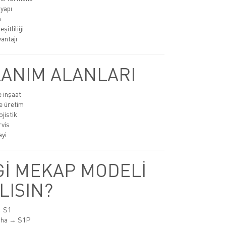
 yapı
n
şitliliği
antajı
ANIM ALANLARI
e inşaat
e üretim
jistik
rvis
ayi
İ MEKAP MODELİ
LISIN?
→ S1
aha → S1P