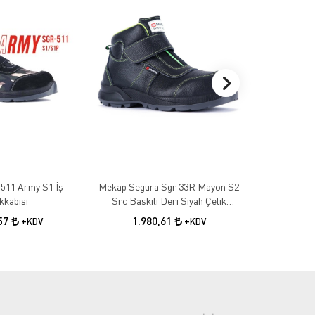
511 Army S1 İş
Mekap Segura Sgr 33R Mayon S2
Segura Gri S
kkabısı
Src Baskılı Deri Siyah Çelik
İş Güvenli
Burunlu Iş Güvenlik Botu
,57
1.980,61
2.0
+KDV
+KDV