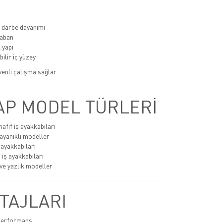
 darbe dayanımı
aban
 yapı
ilir iç yüzey
üvenli çalışma sağlar.
P MODEL TÜRLERİ
afif iş ayakkabıları
ayanıklı modeller
 ayakkabıları
 iş ayakkabıları
ve yazlık modeller
TAJLARI
 performans