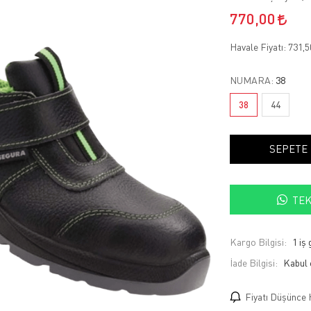
770,00
Havale Fiyatı:
731,
NUMARA:
38
38
44
SEPETE
TEK
Kargo Bilgisi:
1 iş
İade Bilgisi:
Fiyatı Düşünce 