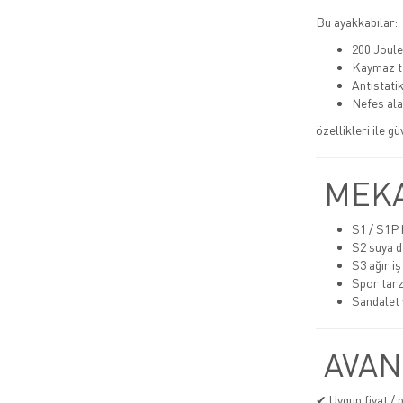
Bu ayakkabılar:
200 Joule
Kaymaz t
Antistatik
Nefes alab
özellikleri ile g
MEKA
S1 / S1P h
S2 suya d
S3 ağır iş
Spor tarz
Sandalet 
AVAN
✔ Uygun fiyat /