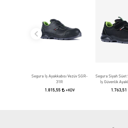
Segura İş Ayakkabısı Vezüv SGR-
Segura Siyah Süet 
31R
İş Güvenlik Aya
1.815,55
1.763,51
+KDV