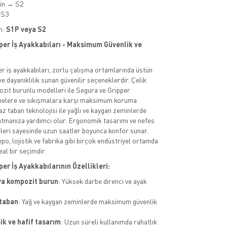
min → S2
 S3
m:
S1P veya S2
per İş Ayakkabıları - Maksimum Güvenlik ve
r iş ayakkabıları, zorlu çalışma ortamlarında üstün
e dayanıklılık sunan güvenilir seçeneklerdir. Çelik
zit burunlu modelleri ile Segura ve Gripper
rbelere ve sıkışmalara karşı maksimum koruma
z taban teknolojisi ile yağlı ve kaygan zeminlerde
atmanıza yardımcı olur. Ergonomik tasarımı ve nefes
leri sayesinde uzun saatler boyunca konfor sunar.
epo, lojistik ve fabrika gibi birçok endüstriyel ortamda
eal bir seçimdir.
er İş Ayakkabılarının Özellikleri:
ya kompozit burun
: Yüksek darbe direnci ve ayak
.
taban
: Yağ ve kaygan zeminlerde maksimum güvenlik
k ve hafif tasarım
: Uzun süreli kullanımda rahatlık