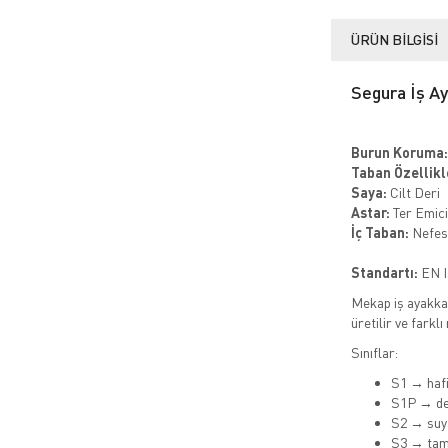
ÜRÜN BILGISI
Segura İş A
Burun Koruma:
Taban Özellikl
Saya:
Cilt Deri
Astar:
Ter Emici
İç Taban:
Nefes 
Standartı:
EN I
Mekap iş ayakkab
üretilir ve farklı
Sınıflar:
S1 → hafi
S1P → de
S2 → suya
S3 → tam