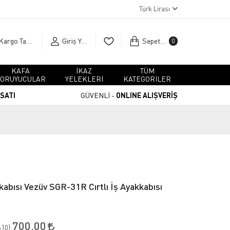
Türk Lirası
Kargo Takip
Giriş Yap
Sepetim
0
KAFA
İKAZ
TÜM
ORUYUCULAR
YELEKLERİ
KATEGORİLER
RSATI
GÜVENLİ -
ONLINE ALIŞVERİŞ
kabısı Vezüv SGR-31R Cırtlı İş Ayakkabısı
700,00
10
):