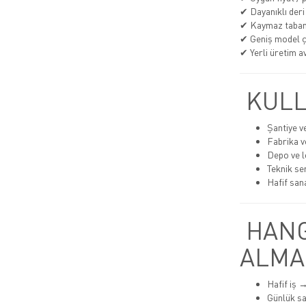
✔ Dayanıklı deri
✔ Kaymaz taba
✔ Geniş model çe
✔ Yerli üretim av
KULL
Şantiye v
Fabrika v
Depo ve lo
Teknik se
Hafif san
HANG
ALMA
Hafif iş 
Günlük s