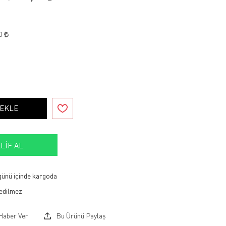
50
 EKLE
LIF AL
 günü içinde kargoda
Haber Ver
Bu Ürünü Paylaş