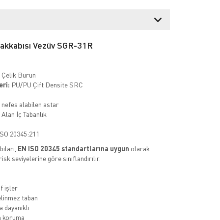
yakkabısı Vezüv SGR-31R
Çelik Burun
eri:
PU/PU Çift Densite SRC
 nefes alabilen astar
Alan İç Tabanlık
SO 20345:211
ıları,
EN ISO 20345 standartlarına uygun
olarak
 risk seviyelerine göre sınıflandırılır.
f işler
linmez taban
 dayanıklı
 koruma