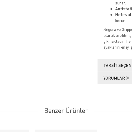
sunar.
Antistat
Nefes al
korur.
Segura ve Grippe
olarak üretilmişt
çıkmaktadır. Hem
ayaklarını en iyi 
TAKSIT SEÇEN
YORUMLAR
(0)
Benzer Ürünler