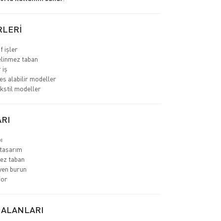
RLERİ
f işler
linmez taban
 iş
es alabilir modeller
ekstil modeller
RI
ı
tasarım
ez taban
yen burun
for
 ALANLARI