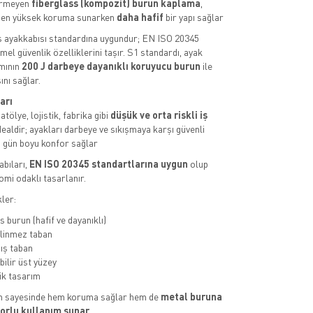
ermeyen
fiberglass (kompozit) burun kaplama
,
den yüksek koruma sunarken
daha hafif
bir yapı sağlar
 iş ayakkabısı standardına uygundur; EN ISO 20345
el güvenlik özelliklerini taşır. S1 standardı, ayak
mının
200 J darbeye dayanıklı koruyucu burun
ile
nı sağlar.
arı
tölye, lojistik, fabrika gibi
düşük ve orta riskli iş
dealdir; ayakları darbeye ve sıkışmaya karşı güvenli
 gün boyu konfor sağlar
abıları,
EN ISO 20345 standartlarına uygun
olup
omi odaklı tasarlanır.
ler:
 burun (hafif ve dayanıklı)
linmez taban
ış taban
bilir üst yüzey
k tasarım
n sayesinde hem koruma sağlar hem de
metal buruna
orlu kullanım sunar
.