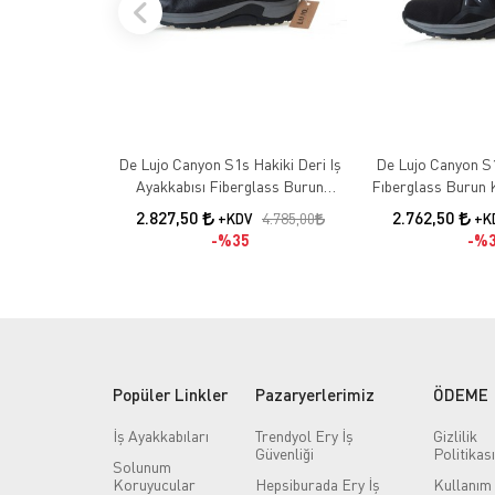
De Lujo Canyon S1s Hakiki Deri Iş
De Lujo Canyon S1
Ayakkabısı Fiberglass Burun
Fıberglass Burun 
Kevlar Ara Taban Siyah Deri
2.827,50
2.762,50
4.785,00
+KDV
+K
%35
%3
Popüler Linkler
Pazaryerlerimiz
ÖDEME
İş Ayakkabıları
Trendyol Ery İş
Gizlilik
Güvenliği
Politikası
Solunum
Koruyucular
Hepsiburada Ery İş
Kullanım