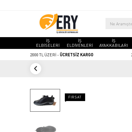
İŞ
İŞ
İŞ
ELBİSELERİ
ELDİVENLERİ
AYAKKABILARI
2000 TL ÜZERİ -
ÜCRETSİZ KARGO
FIRSAT