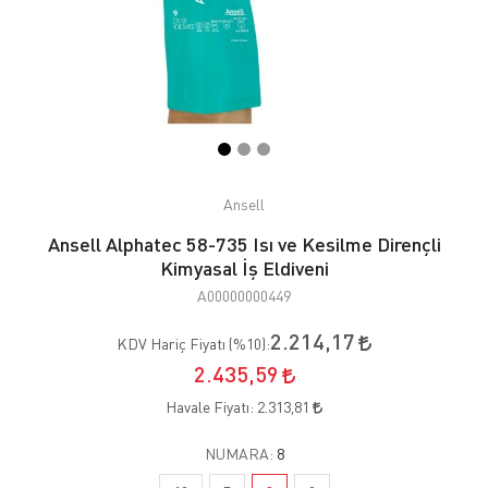
Ansell
Ansell Alphatec 58-735 Isı ve Kesilme Dirençli
Kimyasal İş Eldiveni
A00000000449
2.214,17
KDV Hariç Fiyatı (
%10
):
2.435,59
Havale Fiyatı:
2.313,81
NUMARA:
8