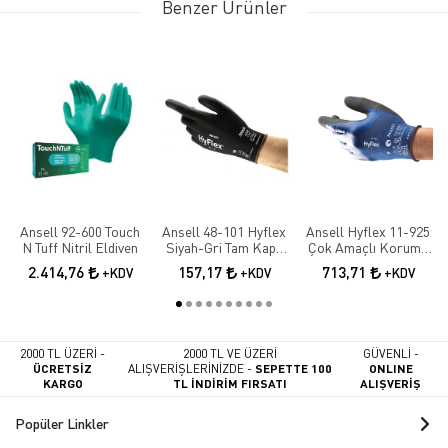
Benzer Ürünler
Ansell 92-600 Touch
Ansell 48-101 Hyflex
Ansell Hyflex 11-925
N Tuff Nitril Eldiven
Siyah-Gri Tam Kaplı
Çok Amaçlı Koruma
Sensilite Poliüretan
İş Eldiveni
2.414,76
157,17
713,71
+KDV
+KDV
+KDV
Hassas İş Eldiveni
2000 TL ÜZERİ -
2000 TL VE ÜZERİ
GÜVENLİ -
ÜCRETSİZ
ALIŞVERİŞLERİNİZDE -
SEPETTE 100
ONLINE
KARGO
TL İNDİRİM FIRSATI
ALIŞVERİŞ
Popüler Linkler