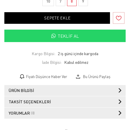
10
7
8
9
SEPETE EKLE
TEKLIF AL
Kargo Bilgisi:
2 iş günü içinde kargoda
İade Bilgisi:
Fiyatı Düşünce Haber Ver
Bu Ürünü Paylaş
ÜRÜN BILGISI
TAKSIT SEÇENEKLERI
YORUMLAR
(0)