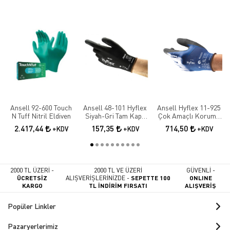
Ansell 92-600 Touch
Ansell 48-101 Hyflex
Ansell Hyflex 11-925
N Tuff Nitril Eldiven
Siyah-Gri Tam Kaplı
Çok Amaçlı Koruma
Sensilite Poliüretan
İş Eldiveni
2.417,44
157,35
714,50
+KDV
+KDV
+KDV
Hassas İş Eldiveni
2000 TL ÜZERİ -
2000 TL VE ÜZERİ
GÜVENLİ -
ÜCRETSİZ
ALIŞVERİŞLERİNİZDE -
SEPETTE 100
ONLINE
KARGO
TL İNDİRİM FIRSATI
ALIŞVERİŞ
Popüler Linkler
Pazaryerlerimiz