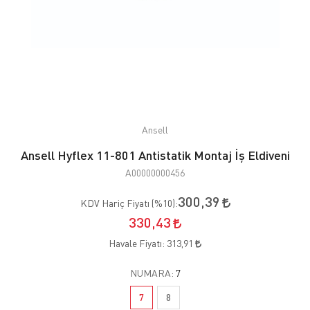
Ansell
Ansell Hyflex 11-801 Antistatik Montaj İş Eldiveni
A00000000456
300,39
KDV Hariç Fiyatı (
%10
):
330,43
Havale Fiyatı:
313,91
NUMARA:
7
7
8