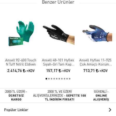
Benzer Ürünler
Ansell 92-600 Touch
Ansell 48-101 Hyflex
Ansell Hyflex 11-925
N Tuff Nitril Eldiven
Siyah-Gri Tam Kaplı
Çok Amaçlı Koruma
Sensilite Poliüretan
İş Eldiveni
2.414,76
157,17
713,71
+KDV
+KDV
+KDV
Hassas İş Eldiveni
2000 TL ÜZERİ -
2000 TL VE ÜZERİ
GÜVENLİ -
ÜCRETSİZ
ALIŞVERİŞLERİNİZDE -
SEPETTE 100
ONLINE
KARGO
TL İNDİRİM FIRSATI
ALIŞVERİŞ
Popüler Linkler