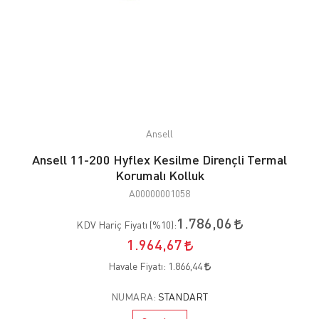
Ansell
Ansell 11-200 Hyflex Kesilme Dirençli Termal
Korumalı Kolluk
A00000001058
1.786,06
KDV Hariç Fiyatı (
%10
):
1.964,67
Havale Fiyatı:
1.866,44
NUMARA:
STANDART