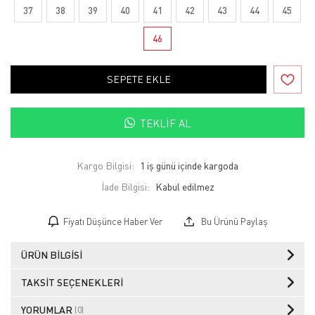
37
38
39
40
41
42
43
44
45
46
SEPETE EKLE
TEKLIF AL
Kargo Bilgisi:
1 iş günü içinde kargoda
İade Bilgisi:
Fiyatı Düşünce Haber Ver
Bu Ürünü Paylaş
ÜRÜN BILGISI
TAKSIT SEÇENEKLERI
YORUMLAR
(0)