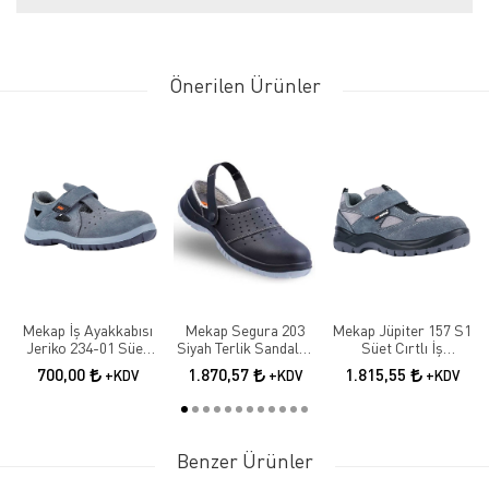
Önerilen Ürünler
Mekap İş Ayakkabısı
Mekap Segura 203
Mekap Jüpiter 157 S1
Jeriko 234-01 Süet
Siyah Terlik Sandalet
Süet Cırtlı İş
S1 Çelik Burun
S1 SRC
Ayakkabısı
700,00
1.870,57
1.815,55
+KDV
+KDV
+KDV
Benzer Ürünler