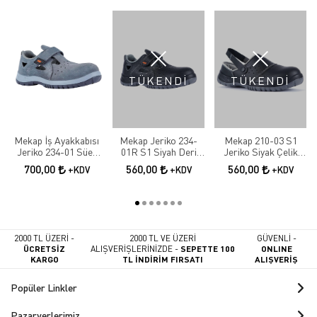
TÜKENDİ
TÜKENDİ
Mekap İş Ayakkabısı
Mekap Jeriko 234-
Mekap 210-03 S1
Jeriko 234-01 Süet
01R S1 Siyah Deri
Jeriko Siyak Çelik
S1 Çelik Burun
Çelik Burunlu
Burunlu İş Ayakkabısı
700,00
560,00
560,00
+KDV
+KDV
+KDV
Sandalet
2000 TL ÜZERİ -
2000 TL VE ÜZERİ
GÜVENLİ -
ÜCRETSİZ
ALIŞVERİŞLERİNİZDE -
SEPETTE 100
ONLINE
KARGO
TL İNDİRİM FIRSATI
ALIŞVERİŞ
Popüler Linkler
Pazaryerlerimiz