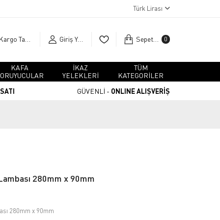
Türk Lirası
Kargo Takip
Giriş Yap
Sepetim
0
KAFA
İKAZ
TÜM
ORUYUCULAR
YELEKLERİ
KATEGORİLER
RSATI
GÜVENLİ -
ONLINE ALIŞVERİŞ
ı Lambası 280mm x 90mm
bası 280mm x 90mm