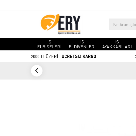
İŞ
İŞ
İŞ
ELBİSELERİ
ELDİVENLERİ
AYAKKABILARI
2000 TL ÜZERİ -
ÜCRETSİZ KARGO