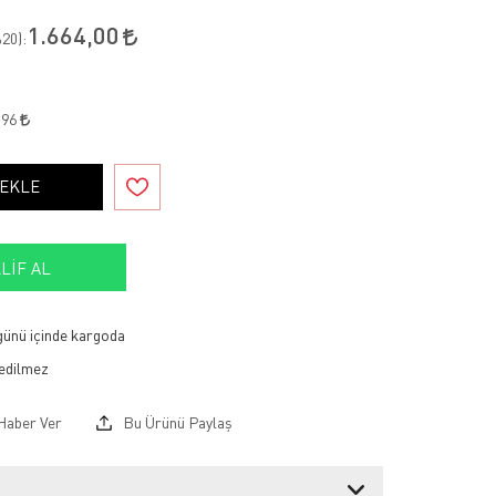
1.664,00
20
):
,96
 EKLE
LIF AL
 günü içinde kargoda
Haber Ver
Bu Ürünü Paylaş