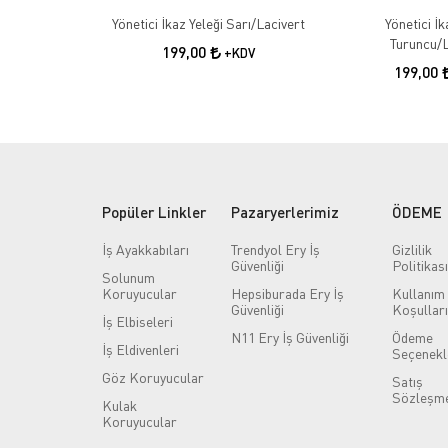
Yönetici İkaz Yeleği Sarı/Lacivert
Yönetici İk
Turuncu/L
199,00
+KDV
199,00
Popüler Linkler
Pazaryerlerimiz
ÖDEME
İş Ayakkabıları
Trendyol Ery İş
Gizlilik
Güvenliği
Politikası
Solunum
Koruyucular
Hepsiburada Ery İş
Kullanım
Güvenliği
Koşulları
İş Elbiseleri
N11 Ery İş Güvenliği
Ödeme
İş Eldivenleri
Seçenekl
Göz Koruyucular
Satış
Sözleşme
Kulak
Koruyucular