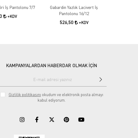
Gabardin Kışlık Gri İş Pantolonu 7/7
Gabardin Yazlık Lacivert İş
Gabardin 
Pantolonu 16/12
50
+KDV
526,50
55
+KDV
KAMPANYALARDAN HABERDAR OLMAK İÇİN
Gizlilik politikasını
okudum ve elektronik posta almayı
kabul ediyorum.