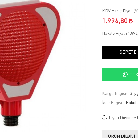
KDV Hariç Fiyatı (
%
1.996,80
Havale Fiyatı:
1.896
SEPETE
TEK
Kargo Bilgisi:
3 iş
İade Bilgisi:
Fiyatı Düşünce 
ÜRÜN BILGISI