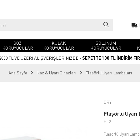
GÖZ
KULAK
SOLUNUM
KORUYUCULAR
KORUYUCULAR
KORUYUCULAR
K
2000 TL VE ÜZERİ ALIŞVERİŞLERİNİZDE -
SEPETTE 100 TL İNDİRİM FI
Ana Sayfa
İkaz & Uyarı Cihazları
Flaşörlü Uyarı Lambaları
ERY
Flaşörlü Uyar
FL2
Flaşörlü Uyarı Lam