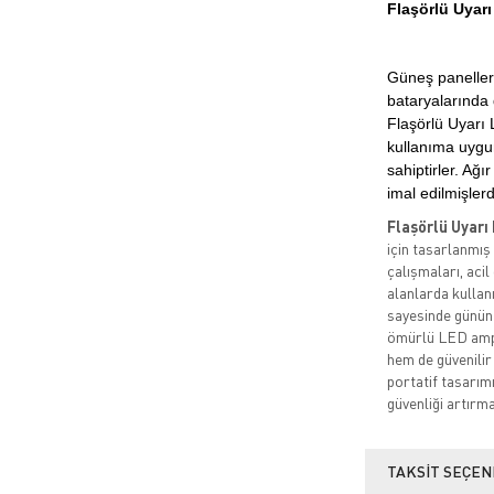
Flaşörlü Uyar
Güneş panelleri
bataryalarında 
Flaşörlü Uyarı 
kullanıma uygun
sahiptirler. Ağ
imal edilmişlerd
Flaşörlü Uyarı
için tasarlanmış 
çalışmaları, acil
alanlarda kullanı
sayesinde günün h
ömürlü LED ampu
hem de güvenilir 
portatif tasarımı
güvenliği artırm
TAKSIT SEÇEN