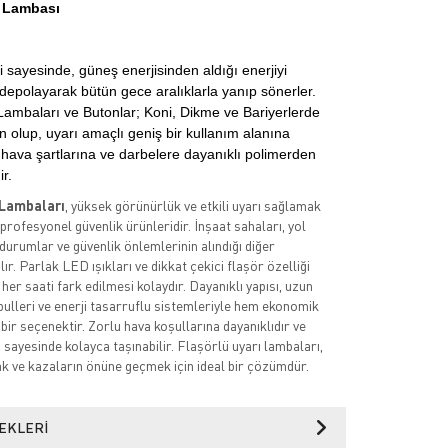
ı Lambası
 sayesinde, güneş enerjisinden aldığı enerjiyi
depolayarak bütün gece aralıklarla yanıp sönerler.
Lambaları ve Butonlar; Koni, Dikme ve Bariyerlerde
 olup, uyarı amaçlı geniş bir kullanım alanına
ır hava şartlarına ve darbelere dayanıklı polimerden
ir.
 Lambaları
, yüksek görünürlük ve etkili uyarı sağlamak
profesyonel güvenlik ürünleridir. İnşaat sahaları, yol
 durumlar ve güvenlik önlemlerinin alındığı diğer
lır. Parlak LED ışıkları ve dikkat çekici flaşör özelliği
er saati fark edilmesi kolaydır. Dayanıklı yapısı, uzun
lleri ve enerji tasarruflu sistemleriyle hem ekonomik
bir seçenektir. Zorlu hava koşullarına dayanıklıdır ve
 sayesinde kolayca taşınabilir. Flaşörlü uyarı lambaları,
ak ve kazaların önüne geçmek için ideal bir çözümdür.
EKLERI