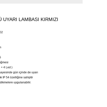
 UYARI LAMBASI KIRMIZI
02
m
S
ğmesi
4 + 4 Led )
 sayesinde gün içinde de uyarı
 IP 54 özelliğine sahiptir
dikmelere uygulanabilir.