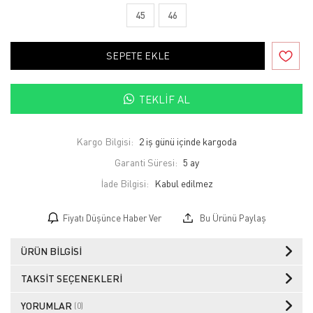
45
46
SEPETE EKLE
TEKLIF AL
Kargo Bilgisi:
2 iş günü içinde kargoda
Garanti Süresi:
5 ay
İade Bilgisi:
Fiyatı Düşünce Haber Ver
Bu Ürünü Paylaş
ÜRÜN BILGISI
TAKSIT SEÇENEKLERI
YORUMLAR
(0)