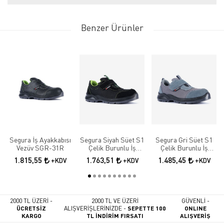
Benzer Ürünler
Segura İş Ayakkabısı
Segura Siyah Süet S1
Segura Gri Süet S1
Vezüv SGR-31R
Çelik Burunlu İş
Çelik Burunlu İş
Güvenlik Ayakkabısı
Güvenlik Ayakkabısı
1.815,55
1.763,51
1.485,45
+KDV
+KDV
+KDV
SGR-52
SGR-51
2000 TL ÜZERİ -
2000 TL VE ÜZERİ
GÜVENLİ -
ÜCRETSİZ
ALIŞVERİŞLERİNİZDE -
SEPETTE 100
ONLINE
KARGO
TL İNDİRİM FIRSATI
ALIŞVERİŞ