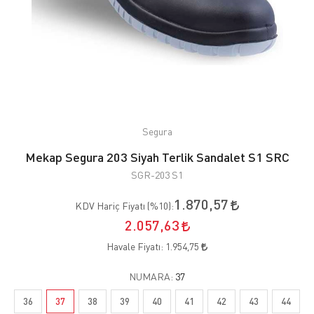
Segura
Mekap Segura 203 Siyah Terlik Sandalet S1 SRC
SGR-203 S1
1.870,57
KDV Hariç Fiyatı (
%10
):
2.057,63
Havale Fiyatı:
1.954,75
NUMARA:
37
36
37
38
39
40
41
42
43
44