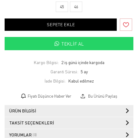
45
46
SEPETE EKLE
TEKLIF AL
Kargo Bilgisi:
2 iş günü içinde kargoda
Garanti Süresi:
5 ay
İade Bilgisi:
Fiyatı Düşünce Haber Ver
Bu Ürünü Paylaş
ÜRÜN BILGISI
TAKSIT SEÇENEKLERI
YORUMLAR
(0)