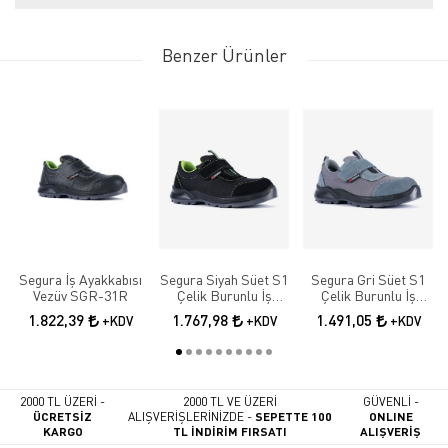
Benzer Ürünler
Segura İş Ayakkabısı
Segura Siyah Süet S1
Segura Gri Süet S1
Vezüv SGR-31R
Çelik Burunlu İş
Çelik Burunlu İş
Güvenlik Ayakkabısı
Güvenlik Ayakkabısı
1.822,39
1.767,98
1.491,05
+KDV
+KDV
+KDV
SGR-52
SGR-51
2000 TL ÜZERİ -
2000 TL VE ÜZERİ
GÜVENLİ -
ÜCRETSİZ
ALIŞVERİŞLERİNİZDE -
SEPETTE 100
ONLINE
KARGO
TL İNDİRİM FIRSATI
ALIŞVERİŞ