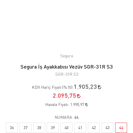
Segura
Segura İş Ayakkabısı Vezüv SGR-31R S3
SGR-31R S3
1.905,23
KDV Hariç Fiyatı (
%10
):
2.095,75
Havale Fiyatı:
1.990,97
NUMARA:
44
36
37
38
39
40
41
42
43
44