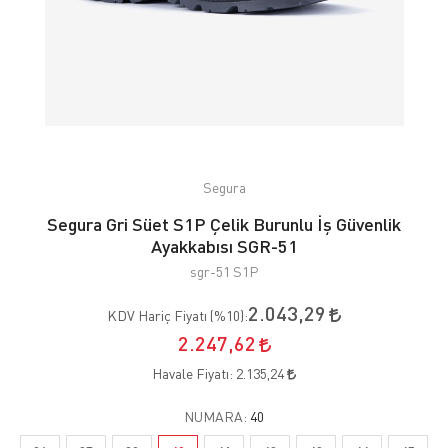
Segura
Segura Gri Süet S1P Çelik Burunlu İş Güvenlik
Ayakkabısı SGR-51
sgr-51 S1P
2.043,29
KDV Hariç Fiyatı (
%10
):
2.247,62
Havale Fiyatı:
2.135,24
NUMARA:
40