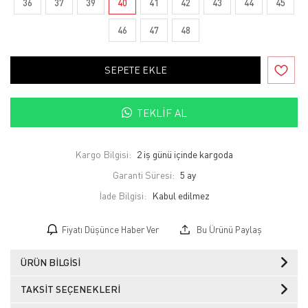
36
37
39
40
41
42
43
44
45
46
47
48
SEPETE EKLE
TEKLIF AL
Kargo Bilgisi:
2 iş günü içinde kargoda
Garanti Süresi:
5 ay
İade Bilgisi:
Fiyatı Düşünce Haber Ver
Bu Ürünü Paylaş
ÜRÜN BILGISI
TAKSIT SEÇENEKLERI