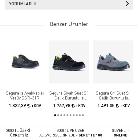
YORUMLAR
(0)
Benzer Ürünler
Segura İş Ayakkabısı
Segura Siyah Süet S1
Segura Gri Süet S1
Vezüv SGR-31R
Çelik Burunlu İş
Çelik Burunlu İş
Güvenlik Ayakkabısı
Güvenlik Ayakkabısı
1.822,39
1.767,98
1.491,05
+KDV
+KDV
+KDV
SGR-52
SGR-51
2000 TL ÜZERİ -
2000 TL VE ÜZERİ
GÜVENLİ -
ÜCRETSİZ
ALIŞVERİŞLERİNİZDE -
SEPETTE 100
ONLINE