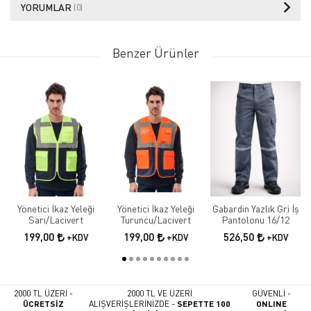
YORUMLAR
(0)
Benzer Ürünler
Yönetici İkaz Yeleği
Yönetici İkaz Yeleği
Gabardin Yazlık Gri İş
Sarı/Lacivert
Turuncu/Lacivert
Pantolonu 16/12
199,00
199,00
526,50
+KDV
+KDV
+KDV
2000 TL ÜZERİ -
2000 TL VE ÜZERİ
GÜVENLİ -
ÜCRETSİZ
ALIŞVERİŞLERİNİZDE -
SEPETTE 100
ONLINE