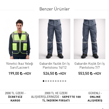
Benzer Ürünler
Yönetici İkaz Yeleği
Gabardin Yazlık Gri İş
Gabardin Kışlık Gri İş
Sarı/Lacivert
Pantolonu 16/12
Pantolonu 7/7
199,00
526,50
553,50
+KDV
+KDV
+KDV
2000 TL ÜZERİ -
2000 TL VE ÜZERİ
GÜVENLİ -
ÜCRETSİZ
ALIŞVERİŞLERİNİZDE -
SEPETTE 100
ONLINE
KARGO
TL İNDİRİM FIRSATI
ALIŞVERİŞ