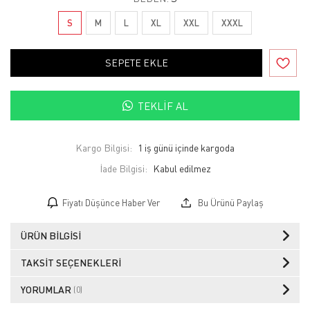
S
M
L
XL
XXL
XXXL
SEPETE EKLE
TEKLIF AL
Kargo Bilgisi:
1 iş günü içinde kargoda
İade Bilgisi:
Fiyatı Düşünce Haber Ver
Bu Ürünü Paylaş
ÜRÜN BILGISI
TAKSIT SEÇENEKLERI
YORUMLAR
(0)