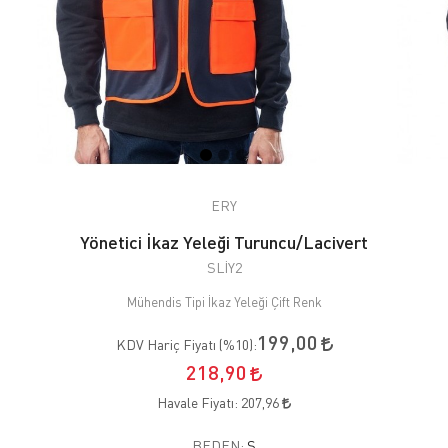
ERY
Yönetici İkaz Yeleği Turuncu/Lacivert
SLİY2
Mühendis Tipi İkaz Yeleği Çift Renk
199,00
KDV Hariç Fiyatı (
%10
):
218,90
Havale Fiyatı:
207,96
BEDEN:
S