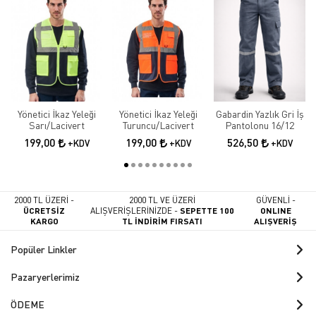
Yönetici İkaz Yeleği
Yönetici İkaz Yeleği
Gabardin Yazlık Gri İş
Sarı/Lacivert
Turuncu/Lacivert
Pantolonu 16/12
199,00
199,00
526,50
+KDV
+KDV
+KDV
2000 TL ÜZERİ -
2000 TL VE ÜZERİ
GÜVENLİ -
ÜCRETSİZ
ALIŞVERİŞLERİNİZDE -
SEPETTE 100
ONLINE
KARGO
TL İNDİRİM FIRSATI
ALIŞVERİŞ
Popüler Linkler
Pazaryerlerimiz
ÖDEME