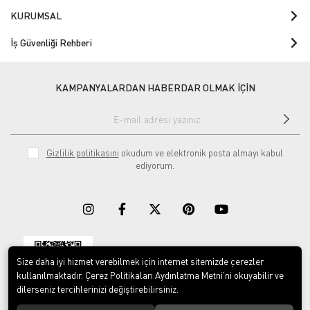
KURUMSAL
İş Güvenliği Rehberi
KAMPANYALARDAN HABERDAR OLMAK İÇİN
Gizlilik politikasını
okudum ve elektronik posta almayı kabul
ediyorum.
Size daha iyi hizmet verebilmek için internet sitemizde çerezler
Download on the
Download on
App Store
Google play
kullanılmaktadır. Çerez Politikaları Aydınlatma Metni’ni okuyabilir ve
dilerseniz tercihlerinizi değiştirebilirsiniz.