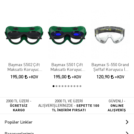
Baymax S502 Çift
Baymax S501 Çift
Baymax S-550 Grand
Maksatlı Koruyucu
Maksatlı Koruyucu
Şeffaf Koruyucu İş
Kaynak Gözlüğü |
Kaynak Gözlüğü |
Gözlüğü | Antifog İş
195,00
195,00
120,90
+KDV
+KDV
+KDV
Tam Kapalı İş
Tam Kapalı İş
Güvenliği Gözlüğü
Güvenliği Gözlüğü
Güvenliği Gözlüğü
2000 TL ÜZERİ -
2000 TL VE ÜZERİ
GÜVENLİ -
ÜCRETSİZ
ALIŞVERİŞLERİNİZDE -
SEPETTE 100
ONLINE
KARGO
TL İNDİRİM FIRSATI
ALIŞVERİŞ
Popüler Linkler
Pazaryerlerimiz