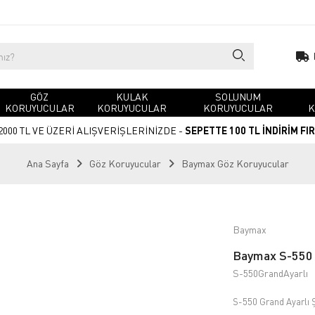
GÖZ
KULAK
SOLUNUM
KORUYUCULAR
KORUYUCULAR
KORUYUCULAR
K
2000 TL VE ÜZERİ ALIŞVERİŞLERİNİZDE -
SEPETTE 100 TL İNDİRİM FI
Ana Sayfa
Göz Koruyucular
Baymax Göz Koruyucular
Baymax
Baymax S-550 G
S-550GrandAyarlı
S-550 Grand Ayarlı Ş