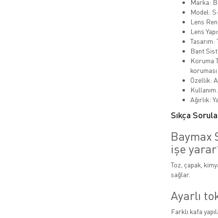
Marka: 
Model: S-
Lens Reng
Lens Yapı
Tasarım: 
Bant Siste
Koruma Tü
koruması
Özellik: 
Kullanım 
Ağırlık: Y
Sıkça Sorula
Baymax S
işe yarar
Toz, çapak, kim
sağlar.
Ayarlı to
Farklı kafa yapı