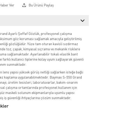
Haber Ver
Bu Ürünü Paylaş
and Ayarlı Şeffaf Gözlük, profesyonel çalışma
ksimum göz koruması sağlamak amacıyla geliştirilmiş
venliği gözlüğüdür. Yüze tam oturan kavisli sızdırmaz
nde toz, çapak, kimyasal sıçrama ve mekanik risklere
uma sağlamaktadır. Ayarlanabilir tokalı elastik bant
 farklı kullanıcı tiplerine kolay uyum sağlayarak güvenli
anım sunmaktadır.
n lens yapısı yüksek görüş netliği sağlarken isteğe bağlı
lmez kaplama uygulanabilmektedir. Baymax S-550 Grand
anayi, üretim tesisleri, laboratuvarlar, bakım-onarım
asal çalışma ortamlarında profesyonel kullanım için
yüz maskeli solunum ekipmanlarıyla uyumlu yapısı
iş iş güvenliği ihtiyaçlarına çözüm sunmaktadır.
ikler