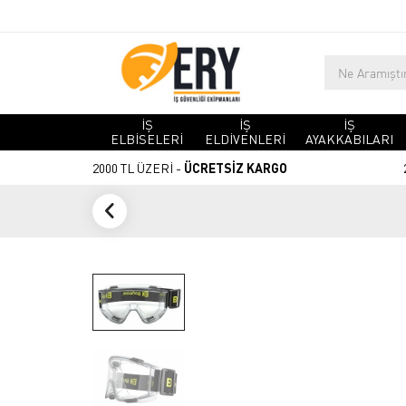
İŞ
İŞ
İŞ
ELBİSELERİ
ELDİVENLERİ
AYAKKABILARI
2000 TL ÜZERİ -
ÜCRETSİZ KARGO