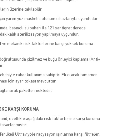
rin üzerine takılabilir.
in yarım yüz maskeli solunum cihazlarıyla uyumludur.
nda, basınçlı su buharı ile 121 santigrat derece
 dakikalık sterilizasyon yapılmaya uygundur.
 ve mekanik risk faktörlerine karşı yüksek koruma
 doğrultusunda çizilmez ve buğu önleyici kaplama (Anti-
r.
sebebiyle rahat kullanıma sahiptir. Ek olarak tamamen
sı için ayar tokası mevcuttur.
sağlanarak paketlenmektedir.
İSKE KARŞI KORUMA
d, özellikle aşağıdaki risk faktörlerine karşı koruma
tasarlanmıştır:
hlikeli Ultraviyole radyasyon ışınlarına karşı filtreler.