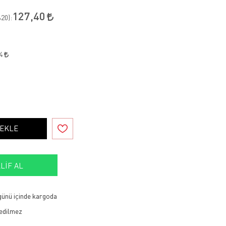
127,40
20
):
24
 EKLE
LIF AL
 günü içinde kargoda