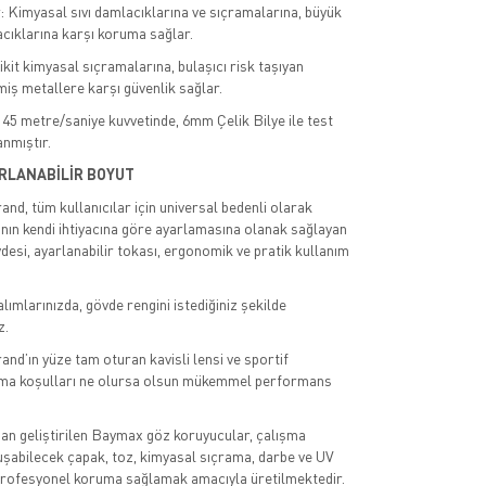
: Kimyasal sıvı damlacıklarına ve sıçramalarına, büyük
acıklarına karşı koruma sağlar.
ikit kimyasal sıçramalarına, bulaşıcı risk taşıyan
miş metallere karşı güvenlik sağlar.
 45 metre/saniye kuvvetinde, 6mm Çelik Bilye ile test
anmıştır.
RLANABİLİR BOYUT
d, tüm kullanıcılar için universal bedenli olarak
cının kendi ihtiyacına göre ayarlamasına olanak sağlayan
vdesi, ayarlanabilir tokası, ergonomik ve pratik kullanım
lımlarınızda, gövde rengini istediğiniz şekilde
z.
d’ın yüze tam oturan kavisli lensi ve sportif
ma koşulları ne olursa olsun mükemmel performans
an geliştirilen Baymax göz koruyucular, çalışma
şabilecek çapak, toz, kimyasal sıçrama, darbe ve UV
 profesyonel koruma sağlamak amacıyla üretilmektedir.