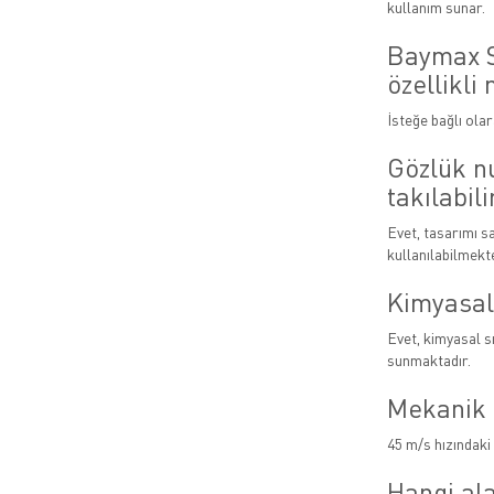
kullanım sunar.
Baymax S
özellikli 
İsteğe bağlı ola
Gözlük n
takılabili
Evet, tasarımı s
kullanılabilmekte
Kimyasal
Evet, kimyasal s
sunmaktadır.
Mekanik 
45 m/s hızındaki 
Hangi ala