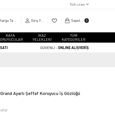
Türk Lirası
Kargo Takip
Giriş Yap
Sepetim
0
KAFA
İKAZ
TÜM
ORUYUCULAR
YELEKLERİ
KATEGORİLER
RSATI
GÜVENLİ -
ONLINE ALIŞVERİŞ
rand Ayarlı Şeffaf Koruyucu İş Gözlüğü
effaf