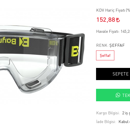
KDV Hariç Fiyatı (
%
152,88
Havale Fiyatı:
145,
RENK:
ŞEFFAF
Şeffaf
SEPETE
TEK
Kargo Bilgisi:
2 iş
İade Bilgisi: