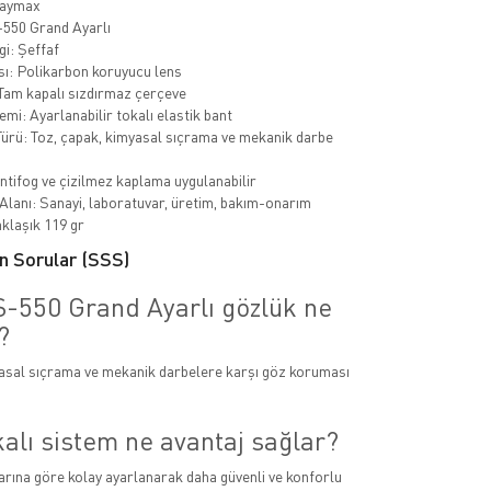
Baymax
550 Grand Ayarlı
i: Şeffaf
sı: Polikarbon koruyucu lens
Tam kapalı sızdırmaz çerçeve
mi: Ayarlanabilir tokalı elastik bant
rü: Toz, çapak, kimyasal sıçrama ve mekanik darbe
Antifog ve çizilmez kaplama uygulanabilir
Alanı: Sanayi, laboratuvar, üretim, bakım-onarım
aklaşık 119 gr
n Sorular (SSS)
-550 Grand Ayarlı gözlük ne
?
yasal sıçrama ve mekanik darbelere karşı göz koruması
kalı sistem ne avantaj sağlar?
larına göre kolay ayarlanarak daha güvenli ve konforlu