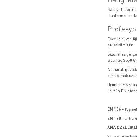
Sanayi, laboratu
alanlarında kull
Profesyo
Evet, iş güvenli
geliştirilmiştir.
Sızdırmaz çerçev
Baymax S550 Gra
Numaralı gözlükl
dahil olmak üzer
Ürünler EN stand
ürünün EN standa
EN 166
- Kişis
EN 170
- Ultrav
ANA ÖZELLİKL
Yüze oturan kavi