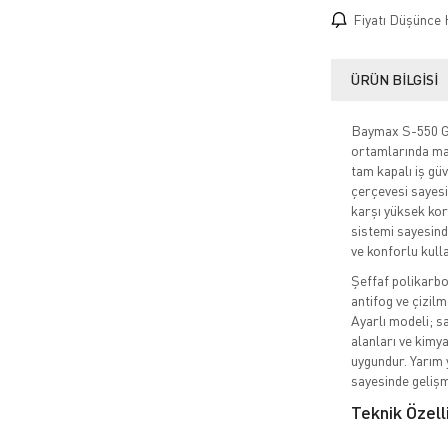
Fiyatı Düşünce 
ÜRÜN BILGISI
Baymax S-550 Gr
ortamlarında ma
tam kapalı iş gü
çerçevesi sayesi
karşı yüksek kor
sistemi sayesinde
ve konforlu kull
Şeffaf polikarbo
antifog ve çizi
Ayarlı modeli; s
alanları ve kimy
uygundur. Yarım 
sayesinde gelişm
Teknik Özell