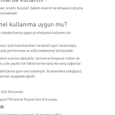
var, üretim tesisleri, bakım-onarım ve kimyasal çalışma
anılmaktadır.
nel kullanıma uygun mu?
ği standartlarına uygun profesyonel kullanım için
esi, özel hava kanalları ve kavisli spor tasarımıyla,
nd, performans ve stilin mükemmel birleşimidir.
erin üzerine takılabilir, termal ve kimyasal riskler de
e, çok çeşitli risk faktörlerine karşı koruma sağlarlar.
artlarına göre test edilmiştir. İncelemekte olduğunuz
rtları aşağıdaki gibidir;
el Göz Koruması
iyole Filtrelerle Kişisel Göz Koruması
ER:
sli sızdırmaz çerçevesi ek koruma sağlar.