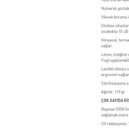
Numaralı gözlükle
Yüksek koruma iç
Otoklav cihazları
sıcaklıkta 15-20
Kimyasal, termal
sağlar.
Lense, isteğiniz
Fog) uygulanabili
Lastikli olması 
ergonomi sağlama
Sterilizasyonu 
Ağırlık: 119 gr
ÇOK SAYIDA R
Baymax S550 Gran
sağlamak üzere 
UV radyasyonu: Te