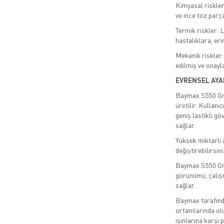
Kimyasal riskler
ve ince toz parç
Termik riskler: L
hastalıklara, eri
Mekanik riskler:
edilmiş ve onayl
EVRENSEL AYA
Baymax S550 Gran
üretilir. Kullanı
geniş lastikli gö
sağlar.
Yüksek miktarlı a
değiştirebilirsini
Baymax S550 Gran
görünümü, çalış
sağlar.
Baymax tarafınd
ortamlarında olu
ışınlarına karşı