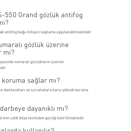
-550 Grand gözlük antifog
mi?
rak antifog buğu önleyici kaplama uygulanabilmektedir.
umaralı gözlük üzerine
r mi?
ayesinde numaralı gözlüklerin üzerine
dir.
 koruma sağlar mı?
ıvı damlacıkları ve sıçramalara karşı yüksek koruma
darbeye dayanıklı mı?
6 mm çelik bilye testinden geçtiği belirtilmektedir.
nlarda kullanılır?