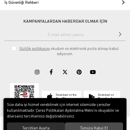
İş Güvenliği Rehberi
KAMPANYALARDAN HABERDAR OLMAK İÇİN
Gizlilik politikasını
okudum ve elektronik posta almayı kabul
ediyorum.
Download on the
Download on
App Store
Google play
Size daha iyi hizmet verebilmek için internet sitemizde çerezler
kullanılmaktadır. Çerez Politikaları Aydınlatma Metni’ni okuyabilir ve
dilerseniz tercihlerinizi değiştirebilirsiniz.
© 2023
ERY İş Güvenliği Ekipmanları
. Tüm hakları saklıdır.
Tercihleri Ayarla
Tümünü Kabul Et