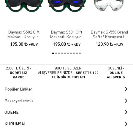
Baymax S502 Çift
Baymax S501 Çift
Baymax S-550 Grand
Maksatlı Koruyucu
Maksatlı Koruyucu
Şeffaf Koruyucu İş
Kaynak Gözlüğü |
Kaynak Gözlüğü |
Gözlüğü | Antifog İş
195,00
195,00
120,90
+KDV
+KDV
+KDV
Tam Kapalı İş
Tam Kapalı İş
Güvenliği Gözlüğü
Güvenliği Gözlüğü
Güvenliği Gözlüğü
2000 TL ÜZERİ -
2000 TL VE ÜZERİ
GÜVENLİ -
ÜCRETSİZ
ALIŞVERİŞLERİNİZDE -
SEPETTE 100
ONLINE
KARGO
TL İNDİRİM FIRSATI
ALIŞVERİŞ
Popüler Linkler
Pazaryerlerimiz
ÖDEME
KURUMSAL