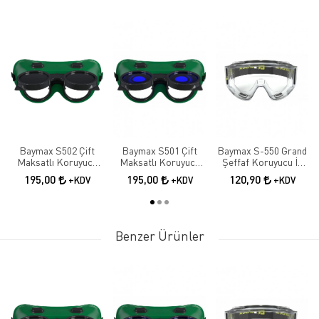
Baymax S502 Çift
Baymax S501 Çift
Baymax S-550 Grand
Maksatlı Koruyucu
Maksatlı Koruyucu
Şeffaf Koruyucu İş
Kaynak Gözlüğü |
Kaynak Gözlüğü |
Gözlüğü | Antifog İş
195,00
195,00
120,90
+KDV
+KDV
+KDV
Tam Kapalı İş
Tam Kapalı İş
Güvenliği Gözlüğü
Güvenliği Gözlüğü
Güvenliği Gözlüğü
Benzer Ürünler