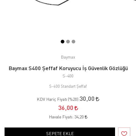
Baymax
Baymax S400 Şeffaf Koruyucu İş Güvenlik Gözlüğü
S-400
S-400 Standart Şeffaf
30,00
KDV Hariç Fiyatı (
%20
):
36,00
Havale Fiyatı:
34,20
SEPETE EKLE