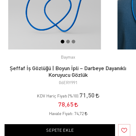
Baymax
Şeffaf İş Gözlüğü | Boyun İpli – Darbeye Dayanıklı
Koruyucu Gözlük
06ERY991
71,50
KDV Hariç Fiyatı (
%10
):
78,65
Havale Fiyatı:
74,72
SEPETE EKLE