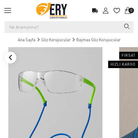
0
Ana Sayfa
Göz Koruyucular
Baymax Göz Koruyucular
FIRSAT
HIZLI KARGO