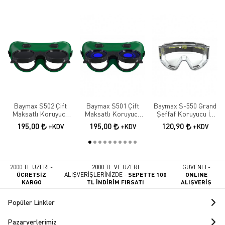
Baymax S502 Çift
Baymax S501 Çift
Baymax S-550 Grand
Maksatlı Koruyucu
Maksatlı Koruyucu
Şeffaf Koruyucu İş
Kaynak Gözlüğü |
Kaynak Gözlüğü |
Gözlüğü | Antifog İş
195,00
195,00
120,90
+KDV
+KDV
+KDV
Tam Kapalı İş
Tam Kapalı İş
Güvenliği Gözlüğü
Güvenliği Gözlüğü
Güvenliği Gözlüğü
2000 TL ÜZERİ -
2000 TL VE ÜZERİ
GÜVENLİ -
ÜCRETSİZ
ALIŞVERİŞLERİNİZDE -
SEPETTE 100
ONLINE
KARGO
TL İNDİRİM FIRSATI
ALIŞVERİŞ
Popüler Linkler
Pazaryerlerimiz