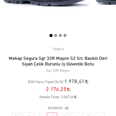
Segura
Mekap Segura Sgr 33R Mayon S2 Src Baskılı Deri
Siyah Çelik Burunlu Iş Güvenlik Botu
Sgr 33R Mayon
1.978,41
KDV Hariç Fiyatı (
%10
):
2.176,25
Havale Fiyatı:
2.067,44
NUMARA:
42