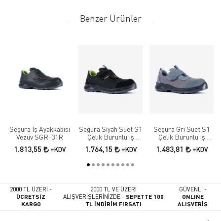
Benzer Ürünler
Segura İş Ayakkabısı
Segura Siyah Süet S1
Segura Gri Süet S1
Vezüv SGR-31R
Çelik Burunlu İş
Çelik Burunlu İş
Güvenlik Ayakkabısı
Güvenlik Ayakkabısı
1.813,55
1.764,15
1.483,81
+KDV
+KDV
+KDV
SGR-52
SGR-51
2000 TL ÜZERİ -
2000 TL VE ÜZERİ
GÜVENLİ -
ÜCRETSİZ
ALIŞVERİŞLERİNİZDE -
SEPETTE 100
ONLINE
KARGO
TL İNDİRİM FIRSATI
ALIŞVERİŞ