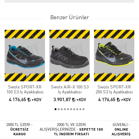
Benzer Ürünler
Swolx SPORT-XR
Swolx AIR-X 100 S3
Swolx SPORT-XR
100 S3 İş Ayakkabısı
İş Ayakkabısı
200 S3 İş Ayakkabısı
4.176,65
3.901,87
4.176,65
+KDV
+KDV
+KDV
2000 TL ÜZERİ -
2000 TL VE ÜZERİ
GÜVENLİ -
ÜCRETSİZ
ALIŞVERİŞLERİNİZDE -
SEPETTE 100
ONLINE
KARGO
TL İNDİRİM FIRSATI
ALIŞVERİŞ