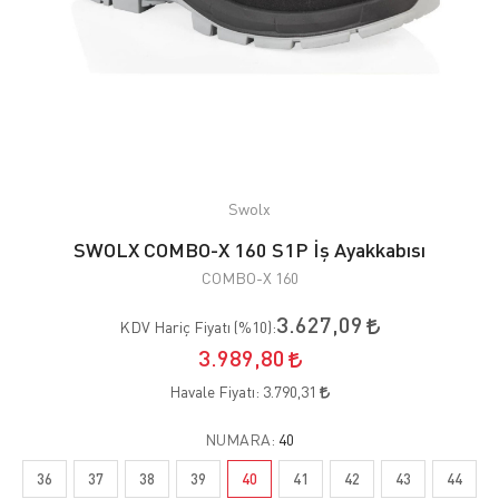
Swolx
SWOLX COMBO-X 160 S1P İş Ayakkabısı
COMBO-X 160
3.627,09
KDV Hariç Fiyatı (
%10
):
3.989,80
Havale Fiyatı:
3.790,31
NUMARA:
40
36
37
38
39
40
41
42
43
44