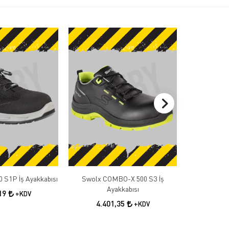
 S1P İş Ayakkabısı
Swolx COMBO-X 500 S3 İş
Swolx COMB
Ayakkabısı
A
,19
+KDV
4.401,35
4.4
+KDV