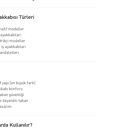
kkabısı Türleri
hafif modeller
 ayakkabıları
rikçi modeller
 iş ayakkabıları
sandaletleri
f yapı (en büyük fark)
kkabı konforu
ban güvenliği
 dayanıklı taban
asarım
rda Kullanılır?