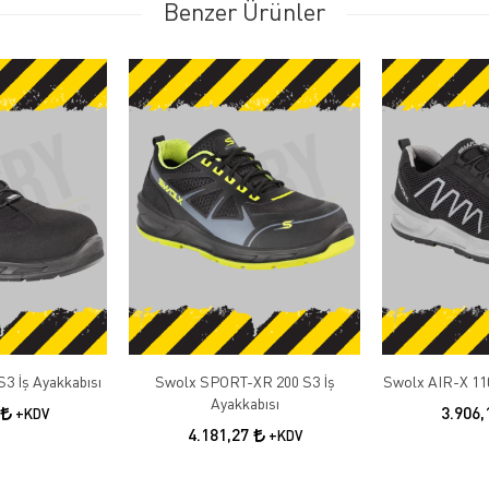
Benzer Ürünler
3 İş Ayakkabısı
Swolx SPORT-XR 200 S3 İş
Swolx AIR-X 110
Ayakkabısı
3.906
+KDV
4.181,27
+KDV