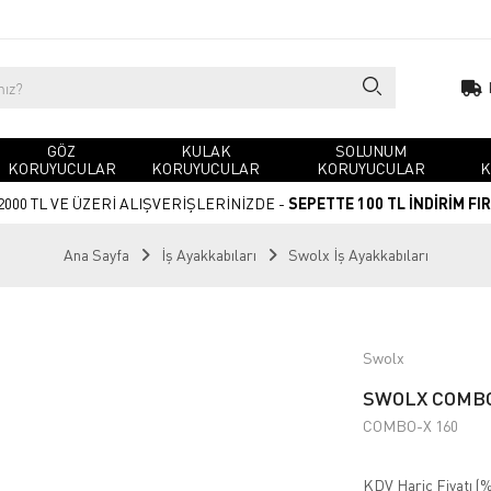
GÖZ
KULAK
SOLUNUM
KORUYUCULAR
KORUYUCULAR
KORUYUCULAR
K
2000 TL VE ÜZERİ ALIŞVERİŞLERİNİZDE -
SEPETTE 100 TL İNDİRİM FI
Ana Sayfa
İş Ayakkabıları
Swolx İş Ayakkabıları
Swolx
SWOLX COMBO-
COMBO-X 160
KDV Hariç Fiyatı (
%