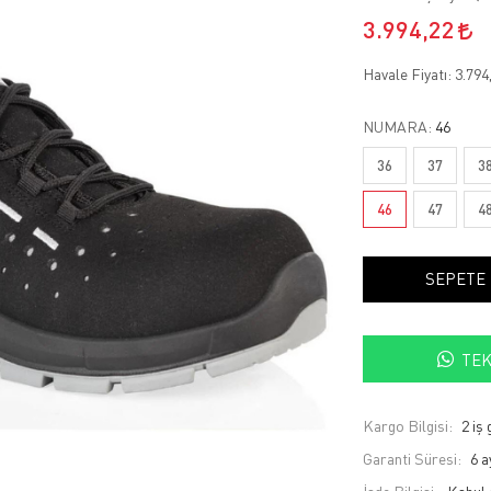
3.994,22
Havale Fiyatı:
3.794
NUMARA:
46
36
37
3
46
47
4
SEPETE
TEK
Kargo Bilgisi:
2 iş
Garanti Süresi:
6 a