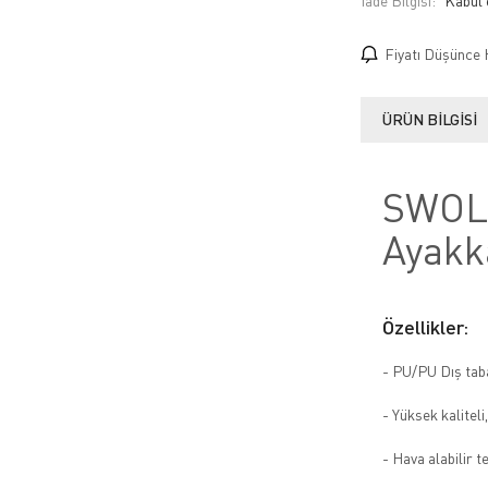
İade Bilgisi:
Fiyatı Düşünce 
ÜRÜN BILGISI
SWOLX
Ayakk
Özellikler:
- PU/PU Dış tab
- Yüksek kalitel
- Hava alabilir t