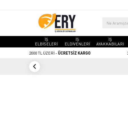
İŞ
İŞ
İŞ
ELBİSELERİ
ELDİVENLERİ
AYAKKABILARI
2000 TL ÜZERİ -
ÜCRETSİZ KARGO