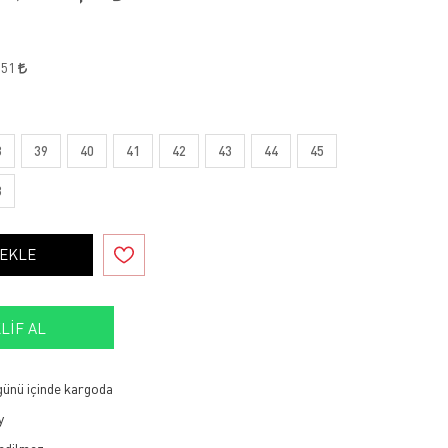
,51
8
39
40
41
42
43
44
45
8
 EKLE
LIF AL
 günü içinde kargoda
y