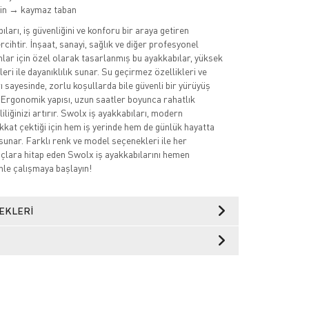
min → kaymaz taban
ları, iş güvenliğini ve konforu bir araya getiren
cihtir. İnşaat, sanayi, sağlık ve diğer profesyonel
nlar için özel olarak tasarlanmış bu ayakkabılar, yüksek
eri ile dayanıklılık sunar. Su geçirmez özellikleri ve
 sayesinde, zorlu koşullarda bile güvenli bir yürüyüş
 Ergonomik yapısı, uzun saatler boyunca rahatlık
iliğinizi artırır. Swolx iş ayakkabıları, modern
ikkat çektiği için hem iş yerinde hem de günlük hayatta
sunar. Farklı renk ve model seçenekleri ile her
açlara hitap eden Swolx iş ayakkabılarını hemen
nle çalışmaya başlayın!
EKLERI