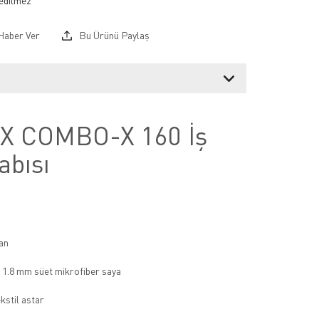
Haber Ver
Bu Ürünü Paylaş
 COMBO-X 160 İş
abısı
an
i, 1.8 mm süet mikrofiber saya
ekstil astar