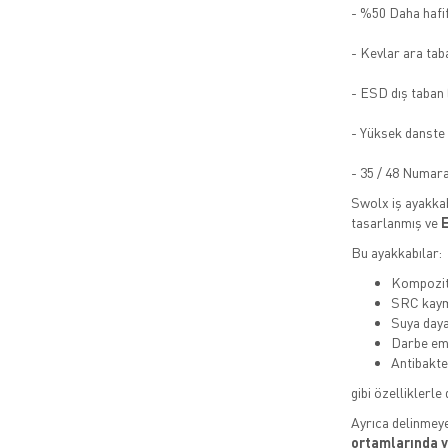
- %50 Daha hafi
- Kevlar ara tab
- ESD dış taban 
- Yüksek danste
- 35 / 48 Numara
Swolx iş ayakkab
tasarlanmış ve
E
Bu ayakkabılar:
Kompozit 
SRC kaym
Suya daya
Darbe emi
Antibakte
gibi özelliklerle 
Ayrıca delinmeye
ortamlarında 