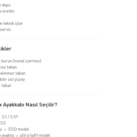
ve depo
e üretim
e teknik işler
servis
ikler
 burun (metal içermez)
az taban
delinmez taban
bilir üst yüzey
 taban
 Ayakkabı Nasıl Seçilir?
→ S1 / S1P
 S3
işi → ESD model
 ayakta → ultra hafif model