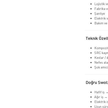
Lojistik 
Fabrika v
Şantiye
Elektrik v
Bakım ve 
Teknik Özell
Kompozit
SRC kaym
Kevlar / 
Nefes ala
Şok emici
Doğru Swolx
Hafif iş 
Ağır iş →
Elektrik 
Uzun süre