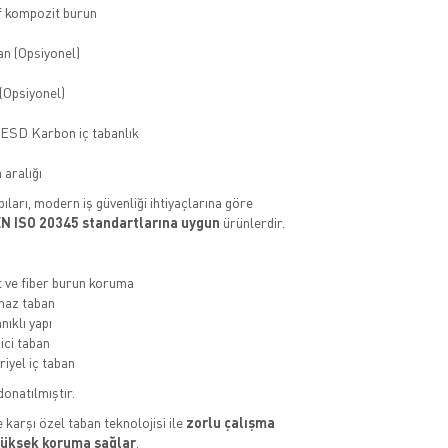
f kompozit burun
an (Opsiyonel)
(Opsiyonel)
 ESD Karbon iç tabanlık
 aralığı
ıları, modern iş güvenliği ihtiyaçlarına göre
N ISO 20345 standartlarına uygun
ürünlerdir.
ve fiber burun koruma
az taban
nıklı yapı
ci taban
riyel iç taban
donatılmıştır.
 karşı özel taban teknolojisi ile
zorlu çalışma
yüksek koruma sağlar
.