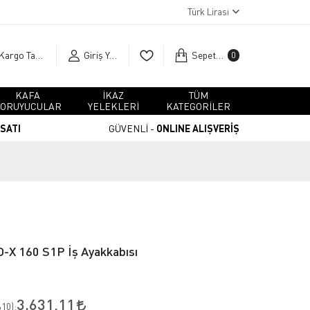
Türk Lirası
Kargo Takip
Giriş Yap
Sepetim
0
KAFA
İKAZ
TÜM
ORUYUCULAR
YELEKLERİ
KATEGORİLER
RSATI
GÜVENLİ -
ONLINE ALIŞVERİŞ
X 160 S1P İş Ayakkabısı
3.631,11
10
):