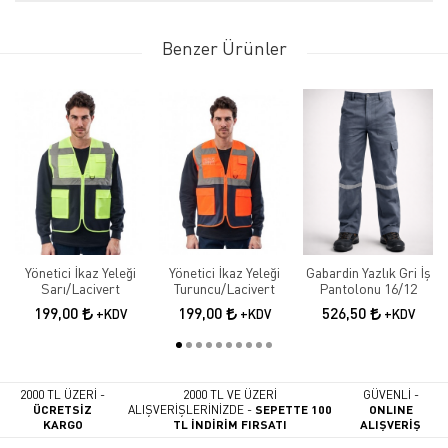
Benzer Ürünler
Yönetici İkaz Yeleği
Yönetici İkaz Yeleği
Gabardin Yazlık Gri İş
Sarı/Lacivert
Turuncu/Lacivert
Pantolonu 16/12
199,00
199,00
526,50
+KDV
+KDV
+KDV
2000 TL ÜZERİ -
2000 TL VE ÜZERİ
GÜVENLİ -
ÜCRETSİZ
ALIŞVERİŞLERİNİZDE -
SEPETTE 100
ONLINE
KARGO
TL İNDİRİM FIRSATI
ALIŞVERİŞ