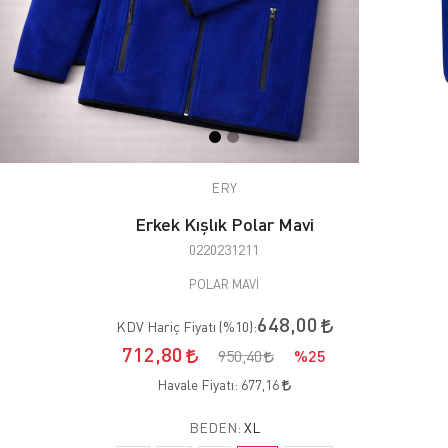
ERY
Erkek Kışlık Polar Mavi
0220231211
POLAR MAVİ
648,00
KDV Hariç Fiyatı (
%10
):
712,80
950,40
%25
Havale Fiyatı:
677,16
BEDEN:
XL