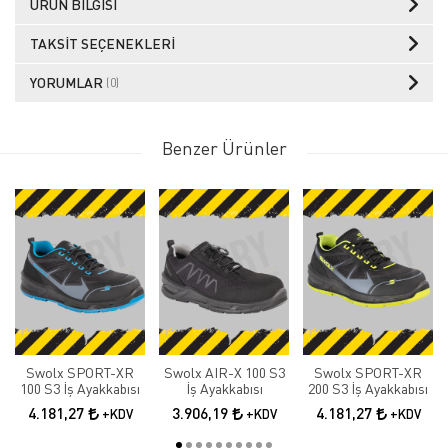
ÜRÜN BILGISI
TAKSIT SEÇENEKLERI
YORUMLAR
(0)
Benzer Ürünler
Swolx SPORT-XR
Swolx AIR-X 100 S3
Swolx SPORT-XR
100 S3 İş Ayakkabısı
İş Ayakkabısı
200 S3 İş Ayakkabısı
4.181,27
3.906,19
4.181,27
+KDV
+KDV
+KDV