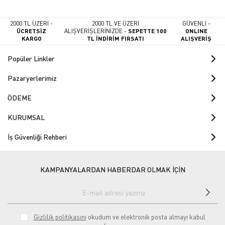
2000 TL ÜZERİ -
2000 TL VE ÜZERİ
GÜVENLİ -
ÜCRETSİZ
ALIŞVERİŞLERİNİZDE -
SEPETTE 100
ONLINE
KARGO
TL İNDİRİM FIRSATI
ALIŞVERİŞ
Popüler Linkler
Pazaryerlerimiz
ÖDEME
KURUMSAL
İş Güvenliği Rehberi
KAMPANYALARDAN HABERDAR OLMAK İÇİN
Gizlilik politikasını
okudum ve elektronik posta almayı kabul