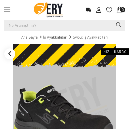
0
Ana Sayfa
İş Ayakkabıları
Swolx İş Ayakkabıları
HIZLI KARGO