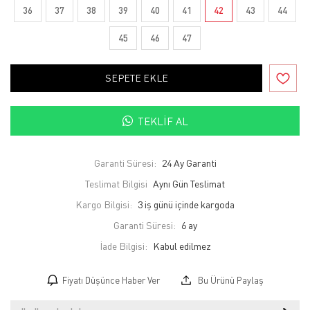
36
37
38
39
40
41
42
43
44
45
46
47
SEPETE EKLE
TEKLIF AL
Garanti Süresi:
24 Ay Garanti
Teslimat Bilgisi
Aynı Gün Teslimat
Kargo Bilgisi:
3 iş günü içinde kargoda
Garanti Süresi:
6 ay
İade Bilgisi:
Fiyatı Düşünce Haber Ver
Bu Ürünü Paylaş