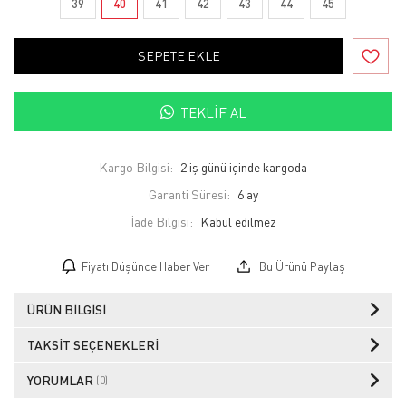
39
40
41
42
43
44
45
SEPETE EKLE
TEKLIF AL
Kargo Bilgisi:
2 iş günü içinde kargoda
Garanti Süresi:
6 ay
İade Bilgisi:
Fiyatı Düşünce Haber Ver
Bu Ürünü Paylaş
ÜRÜN BILGISI
TAKSIT SEÇENEKLERI
YORUMLAR
(0)