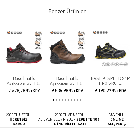
Benzer Ürünler
Base İthal İş
Base İthal İş
BASE K-SPEED S1P
Ayakkabısı S3 HRO
Ayakkabısı S3 HRO
HRO SRC İŞ
SRC B0887N
SRC B0888
AYAKKABISI
7.628,78
9.535,98
9.190,27
+KDV
+KDV
+KDV
2000 TL ÜZERİ -
2000 TL VE ÜZERİ
GÜVENLİ -
ÜCRETSİZ
ALIŞVERİŞLERİNİZDE -
SEPETTE 100
ONLINE
KARGO
TL İNDİRİM FIRSATI
ALIŞVERİŞ