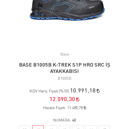
Base
BASE B1005B K-TREK S1P HRO SRC İŞ
AYAKKABISI
B1005B
10.991,18
KDV Hariç Fiyatı (
%10
):
12.090,30
Havale Fiyatı:
11.485,78
NUMARA:
40