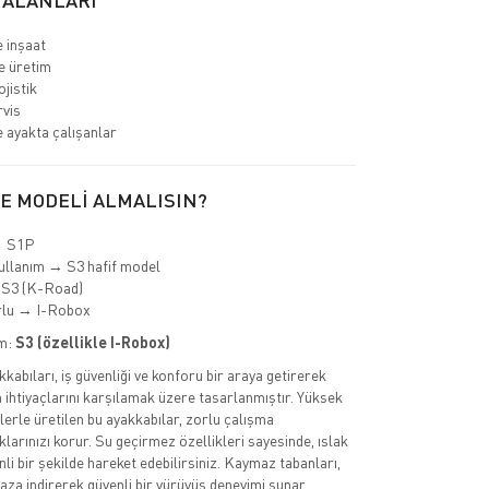
 ALANLARI
e inşaat
e üretim
jistik
rvis
 ayakta çalışanlar
E MODELİ ALMALISIN?
→ S1P
ullanım → S3 hafif model
 S3 (K-Road)
rlu → I-Robox
im:
S3 (özellikle I-Robox)
kkabıları, iş güvenliği ve konforu bir araya getirerek
 ihtiyaçlarını karşılamak üzere tasarlanmıştır. Yüksek
lerle üretilen bu ayakkabılar, zorlu çalışma
larınızı korur. Su geçirmez özellikleri sayesinde, ıslak
li bir şekilde hareket edebilirsiniz. Kaymaz tabanları,
 aza indirerek güvenli bir yürüyüş deneyimi sunar.