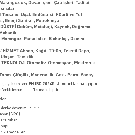
Marangozluk, Duvar İşleri, Çatı İşleri, Tadilat,
ışmalar
E
Tersane, Uçak Endüstrisi, Köprü ve Yol
ı, Enerji Santrali, Petrokimya
NDÜSTRİ
Döküm, Metalürji, Kaynak, Doğrama,
Mekanik
T
Marangoz, Parke İşleri, Elektrikçi, Demirci,
 / HİZMET
Ahşap, Kağıt, Tütün, Tekstil Depo,
, Ulaşım, Temizlik
 TEKNOLOJİ
Otomotiv, Otomasyon, Elektronik
Tarım, Çiftçilik, Madencilik, Gaz - Petrol Sanayi
iş ayakkabıları,
EN ISO 20345 standartlarına uygun
e farklı koruma sınıflarına sahiptir.
ler:
 darbe dayanımlı burun
aban (SRC)
 ara taban
 yapı
nıklı modeller