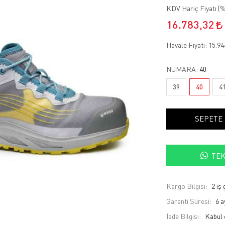
KDV Hariç Fiyatı (
%
16.783,32
Havale Fiyatı:
15.94
NUMARA:
40
39
40
4
SEPETE
TEK
Kargo Bilgisi:
2 iş
Garanti Süresi:
6 a
İade Bilgisi: