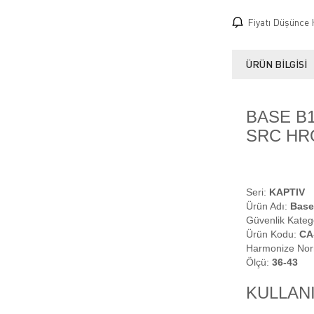
Fiyatı Düşünce 
ÜRÜN BILGISI
BASE B1
SRC HRO
Seri:
KAPTIV
Ürün Adı:
Base
Güvenlik Kateg
Ürün Kodu:
CA
Harmonize No
Ölçü:
36-43
KULLAN