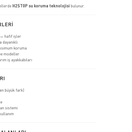
ellerde
H2ST0P su koruma teknolojisi
bulunur.
RLERİ
→ hafif işler
 dayanıklı
ksimum koruma
ee modeller
rım iş ayakkabıları
RI
en büyük fark)
te
an sistemi
kullanım