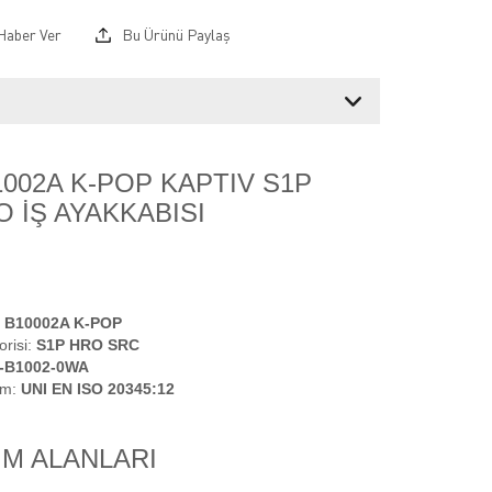
Haber Ver
Bu Ürünü Paylaş
002A K-POP KAPTIV S1P
 İŞ AYAKKABISI
 B10002A K-POP
orisi:
S1P HRO SRC
-B1002-0WA
rm:
UNI EN ISO 20345:12
IM ALANLARI