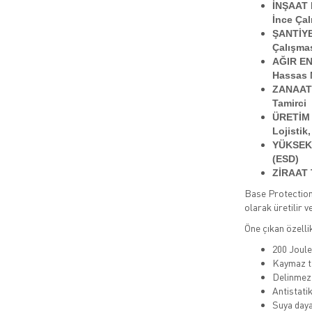
İNŞAAT
İnce Çal
ŞANTİY
Çalışmas
AĞIR E
Hassas 
ZANAA
Tamirci
ÜRETİM
Lojistik
YÜKSEK
(ESD)
ZİRAAT
Base Protection 
olarak üretilir v
Öne çıkan özellik
200 Joule
Kaymaz t
Delinmez
Antistatik
Suya daya