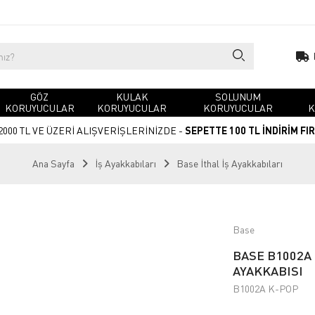
GÖZ
KULAK
SOLUNUM
KORUYUCULAR
KORUYUCULAR
KORUYUCULAR
K
2000 TL VE ÜZERİ ALIŞVERİŞLERİNİZDE -
SEPETTE 100 TL İNDİRİM FI
Ana Sayfa
İş Ayakkabıları
Base İthal İş Ayakkabıları
Base
BASE B1002A 
AYAKKABISI
B1002A K-POP