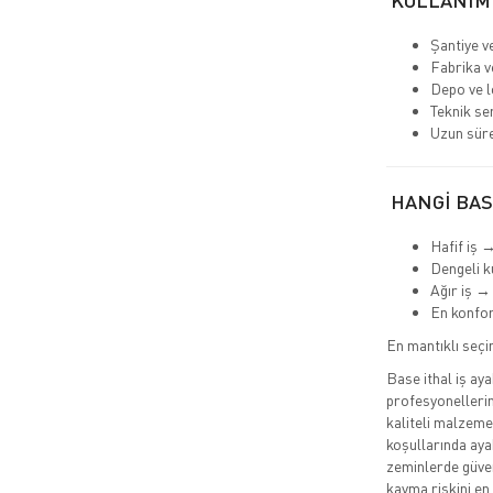
KULLANIM
Şantiye v
Fabrika v
Depo ve lo
Teknik se
Uzun süre
HANGİ BAS
Hafif iş 
Dengeli k
Ağır iş →
En konfo
En mantıklı seç
Base ithal iş aya
profesyonellerin
kaliteli malzeme
koşullarında ayak
zeminlerde güven
kayma riskini en