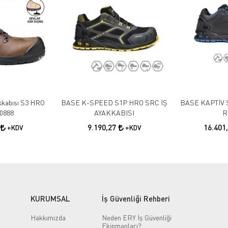
akkabısı S3 HRO
BASE K-SPEED S1P HRO SRC İŞ
BASE KAPTİV 
0888
AYAKKABISI
R
9.190,27
16.401
+KDV
+KDV
KURUMSAL
İş Güvenliği Rehberi
Hakkımızda
Neden ERY İş Güvenliği
Ekipmanları?