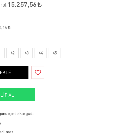
15.257,56
10
):
4,16
1
42
43
44
45
 EKLE
LIF AL
 günü içinde kargoda
y