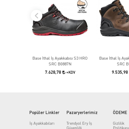
Base İthal İş Ayakkabısı S3 HRO
Base İthal İş Ay
SRC B0887N
SRC B
7.628,78
9.535,98
+KDV
Popüler Linkler
Pazaryerlerimiz
ÖDEME
İş Ayakkabıları
Trendyol Ery İş
Gizlilik
Güvenliği
Politikası