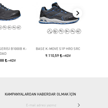
SERİSİ B1000B K-
BASE K-MOVE S1P HRO SRC
BASE K-RU
OAD
SRC İ
9.110,59
+KDV
,88
10.9
+KDV
KAMPANYALARDAN HABERDAR OLMAK İÇİN