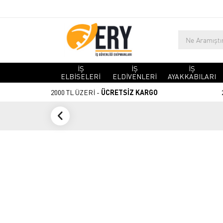
İŞ
İŞ
İŞ
ELBİSELERİ
ELDİVENLERİ
AYAKKABILARI
2000 TL ÜZERİ -
ÜCRETSİZ KARGO