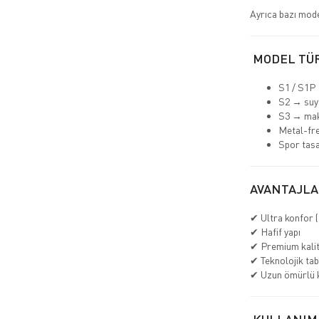
Ayrıca bazı mod
MODEL TÜ
S1 / S1P 
S2 → suya
S3 → ma
Metal-fr
Spor tasa
AVANTAJLA
✔ Ultra konfor (
✔ Hafif yapı
✔ Premium kali
✔ Teknolojik tab
✔ Uzun ömürlü 