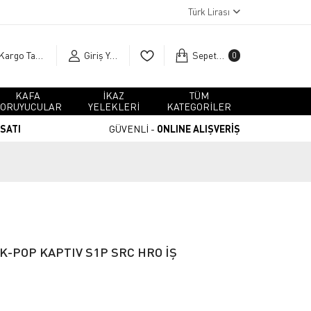
Türk Lirası
Kargo Takip
Giriş Yap
Sepetim
0
KAFA
İKAZ
TÜM
ORUYUCULAR
YELEKLERİ
KATEGORİLER
RSATI
GÜVENLİ -
ONLINE ALIŞVERİŞ
K-POP KAPTIV S1P SRC HRO İŞ