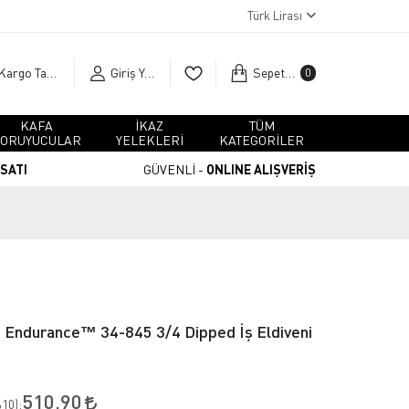
Türk Lirası
Kargo Takip
Giriş Yap
Sepetim
0
KAFA
İKAZ
TÜM
ORUYUCULAR
YELEKLERİ
KATEGORİLER
RSATI
GÜVENLİ -
ONLINE ALIŞVERİŞ
 Endurance™ 34-845 3/4 Dipped İş Eldiveni
510,90
10
):