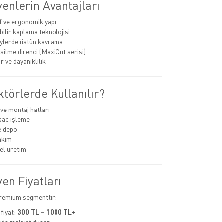
enlerin Avantajları
if ve ergonomik yapı
bilir kaplama teknolojisi
eylerde üstün kavrama
silme direnci (MaxiCut serisi)
 ve dayanıklılık
törlerde Kullanılır?
ve montaj hatları
sac işleme
ve depo
akım
el üretim
en Fiyatları
premium segmenttir:
fiyat:
300 TL – 1000 TL+
mda maliyet düşer