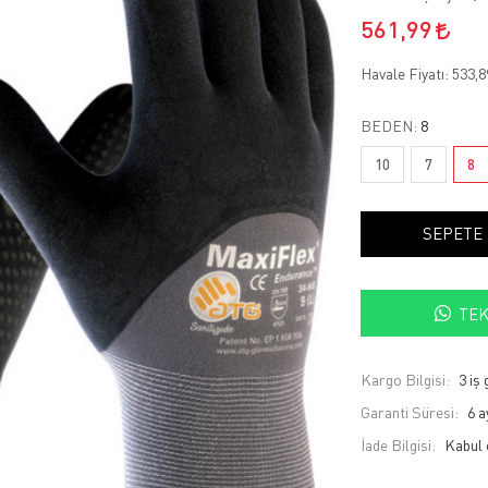
561,99
Havale Fiyatı:
533,
BEDEN:
8
10
7
8
SEPETE
TEK
Kargo Bilgisi:
3 iş
Garanti Süresi:
6 a
İade Bilgisi: