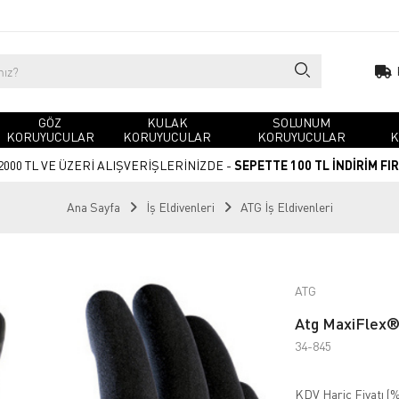
GÖZ
KULAK
SOLUNUM
KORUYUCULAR
KORUYUCULAR
KORUYUCULAR
K
2000 TL VE ÜZERİ ALIŞVERİŞLERİNİZDE -
SEPETTE 100 TL İNDİRİM FI
Ana Sayfa
İş Eldivenleri
ATG İş Eldivenleri
ATG
Atg MaxiFlex®
34-845
KDV Hariç Fiyatı (
%