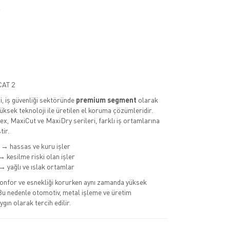
R
CAT 2
i, iş güvenliği sektöründe
premium segment
olarak
ksek teknoloji ile üretilen el koruma çözümleridir.
ex, MaxiCut ve MaxiDry serileri, farklı iş ortamlarına
tir.
→ hassas ve kuru işler
 kesilme riski olan işler
 yağlı ve ıslak ortamlar
konfor ve esnekliği korurken aynı zamanda yüksek
Bu nedenle otomotiv, metal işleme ve üretim
gın olarak tercih edilir.