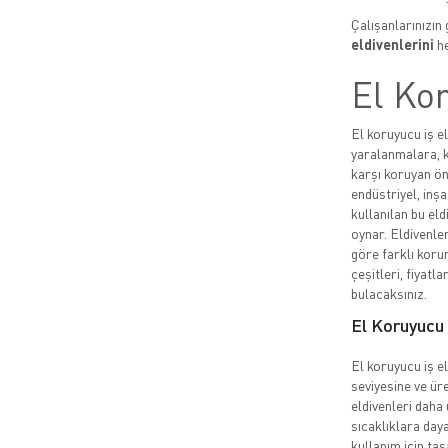
Çalışanlarınızın 
eldivenlerini
he
El Kor
El koruyucu iş el
yaralanmalara, k
karşı koruyan ön
endüstriyel, inşa
kullanılan bu eld
oynar. Eldivenler
göre farklı korum
çeşitleri, fiyatla
bulacaksınız.
El Koruyucu İ
El koruyucu iş el
seviyesine ve üre
eldivenleri daha 
sıcaklıklara daya
kullanım için ta