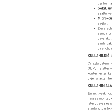
performan
Şekil, u
azaltır ve
Micro-c
sağlar.
DuraTech®
aşındırıc
dayanıklı
sınıfındak
dirençlidir
KULLANILDIĞI
Cihazlar, alümin
OEM, metaller ve
konteynerler, ka
diğer araçlar, b
KULLANIM ALA
Birincil ve ikinc
hassas montaj, k
işleri, beyaz eşy
alanları, lojisti