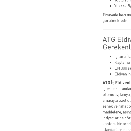
Yüksek fi
Piyasada bazı mo
görülmektedir
ATG Eldi
Gerekenl
İş türü (k
Kaplama t
EN 388 se
Eldiven in
ATG İş Eldivenl
işlerde kullanıla
otomotiv, kimya,
amacıyla özel ol
esnek ve rahat o
maddelere, aşındı
ihtiyaçlarına gö
konforu bir arada
standartlarına uy