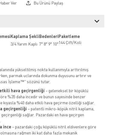
Haber Ver
Bu Ürünü Paylaş
emesi
Kaplama Şekli
Bedenleri
Paketleme
144 Çift/Koli
3/4 Yarım Kaplı
7″ 8″ 9″ 10″
lanında yükseltilmiş nokta kullanımıyla arttırılmış
rken, parmak uclarında dokunma duyusunu artırır ve
sas İşleme™” sözünü tutar.
etkili hava geçirgenliği
– geleneksel bir köpüklü
göre %35 daha incedir ve bunun sayesinde benzer
e kıyasla %40 daha etkili hava geçirme özelliği sağlar.
a geçirgenliği
– patentli mikro-köpük nitril kaplama,
 geçirgenliği sağlar. Pazardaki en hava geçirgen
.
a ince
– pazardaki çoğu köpüklü nitril eldivenlere göre
 olmasına rağmen iki kat daha fazla mekanik