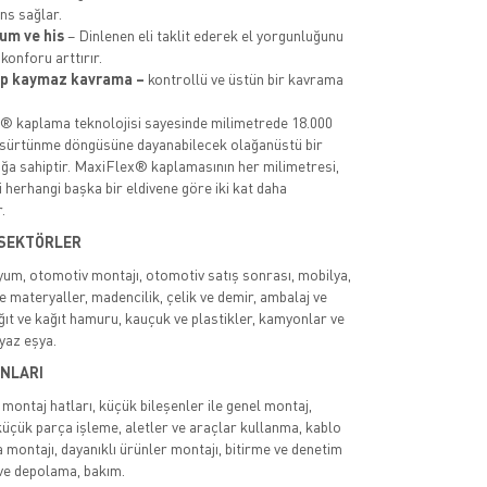
s sağlar.
yum ve his
– Dinlenen eli taklit ederek el yorgunluğunu
 konforu arttırır.
up kaymaz kavrama –
kontrollü ve üstün bir kavrama
 kaplama teknolojisi sayesinde milimetrede 18.000
ı sürtünme döngüsüne dayanabilecek olağanüstü bir
lığa sahiptir. MaxiFlex® kaplamasının her milimetresi,
i herhangi başka bir eldivene göre iki kat daha
.
 SEKTÖRLER
yum, otomotiv montajı, otomotiv satış sonrası, mobilya,
 materyaller, madencilik, çelik ve demir, ambalaj ve
ğıt ve kağıt hamuru, kauçuk ve plastikler, kamyonlar ve
eyaz eşya.
NLARI
il montaj hatları, küçük bileşenler ile genel montaj,
üçük parça işleme, aletler ve araçlar kullanma, kablo
a montajı, dayanıklı ürünler montajı, bitirme ve denetim
k ve depolama, bakım.