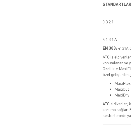
STANDARTLA
0 3 2 1
4 1 3 1 A
EN 388:
4131A 
ATG iş eldivenler
konumlanan ve yü
Özellikle MaxiFl
özel geliştirilmiş
MaxiFlex 
MaxiCut →
MaxiDry →
ATG eldivenler, 
koruma sağlar. 
sektörlerinde yay