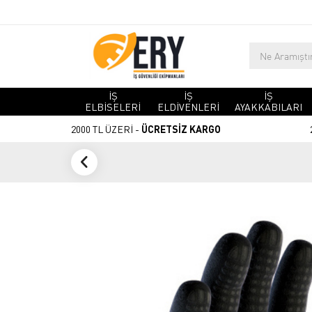
İŞ
İŞ
İŞ
ELBİSELERİ
ELDİVENLERİ
AYAKKABILARI
2000 TL ÜZERİ -
ÜCRETSİZ KARGO