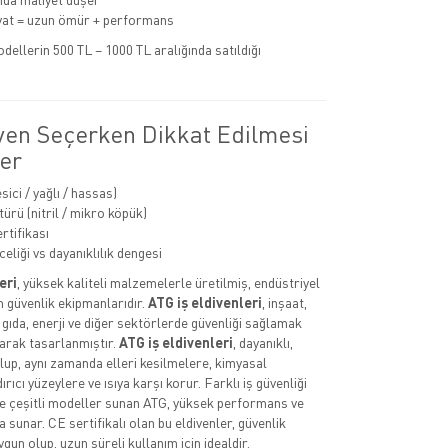
yat = uzun ömür + performans
dellerin 500 TL – 1000 TL aralığında satıldığı
ven Seçerken Dikkat Edilmesi
er
esici / yağlı / hassas)
ürü (nitril / mikro köpük)
rtifikası
celiği vs dayanıklılık dengesi
eri
, yüksek kaliteli malzemelerle üretilmiş, endüstriyel
n güvenlik ekipmanlarıdır.
ATG iş eldivenleri
, inşaat,
 gıda, enerji ve diğer sektörlerde güvenliği sağlamak
arak tasarlanmıştır.
ATG iş eldivenleri
, dayanıklı,
lup, aynı zamanda elleri kesilmelere, kimyasal
rıcı yüzeylere ve ısıya karşı korur. Farklı iş güvenliği
re çeşitli modeller sunan ATG, yüksek performans ve
 sunar. CE sertifikalı olan bu eldivenler, güvenlik
gun olup, uzun süreli kullanım için idealdir.