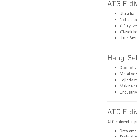
ATG Eldiv
Ultra haf
Nefes ala
Yağlı yüz
Yüksek ke
Uzun ömür
Hangi Sek
Otomotiv 
Metal ve 
Lojistik 
Makine b
Endüstriy
ATG Eldiv
ATG eldivenler 
Ortalama 
Toplu alı