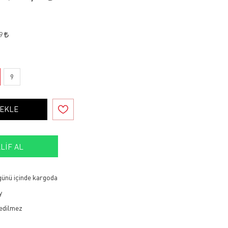
89
9
 EKLE
LIF AL
 günü içinde kargoda
y