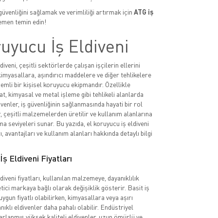
güvenliğini sağlamak ve verimliliği artırmak için
ATG iş
men temin edin!
uyucu İş Eldiveni
diveni, çeşitli sektörlerde çalışan işçilerin ellerini
imyasallara, aşındırıcı maddelere ve diğer tehlikelere
emli bir kişisel koruyucu ekipmandır. Özellikle
at, kimyasal ve metal işleme gibi tehlikeli alanlarda
ivenler, iş güvenliğinin sağlanmasında hayati bir rol
, çeşitli malzemelerden üretilir ve kullanım alanlarına
a seviyeleri sunar. Bu yazıda, el koruyucu iş eldiveni
rı, avantajları ve kullanım alanları hakkında detaylı bilgi
ş Eldiveni Fiyatları
diveni fiyatları, kullanılan malzemeye, dayanıklılık
tici markaya bağlı olarak değişiklik gösterir. Basit iş
uygun fiyatlı olabilirken, kimyasallara veya aşırı
nıklı eldivenler daha pahalı olabilir. Endüstriyel
sarlanmış yüksek kaliteli eldivenler, uzun ömürlü ve