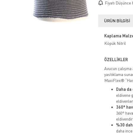
Fiyatı Düşünce 
ÜRÜN BILGISI
Kaplama Malz
Köpük Nitril
ÖZELLİKLER
Avucun çalışma a
yastıklama suna
MaxiFlex® “Has
Daha da 
eldivene 
eldivenler
360° hav
360° hava
eldivendir
%30 dah
daha ince