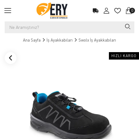
0
Ana Sayfa
İş Ayakkabıları
Swolx İş Ayakkabıları
HIZLI KARGO