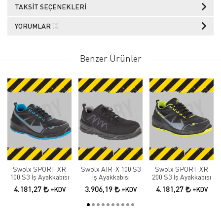
TAKSIT SEÇENEKLERI
YORUMLAR
(0)
Benzer Ürünler
Swolx SPORT-XR
Swolx AIR-X 100 S3
Swolx SPORT-XR
100 S3 İş Ayakkabısı
İş Ayakkabısı
200 S3 İş Ayakkabısı
4.181,27
3.906,19
4.181,27
+KDV
+KDV
+KDV