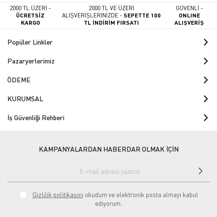
2000 TL ÜZERİ -
2000 TL VE ÜZERİ
GÜVENLİ -
ÜCRETSİZ
ALIŞVERİŞLERİNİZDE -
SEPETTE 100
ONLINE
KARGO
TL İNDİRİM FIRSATI
ALIŞVERİŞ
Popüler Linkler
Pazaryerlerimiz
ÖDEME
KURUMSAL
İş Güvenliği Rehberi
KAMPANYALARDAN HABERDAR OLMAK İÇİN
Gizlilik politikasını
okudum ve elektronik posta almayı kabul
ediyorum.