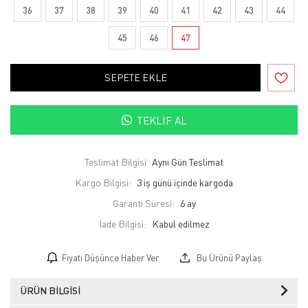
36
37
38
39
40
41
42
43
44
45
46
47
SEPETE EKLE
TEKLIF AL
Teslimat Bilgisi
Aynı Gün Teslimat
Kargo Bilgisi:
3 iş günü içinde kargoda
Garanti Süresi:
6 ay
İade Bilgisi:
Fiyatı Düşünce Haber Ver
Bu Ürünü Paylaş
ÜRÜN BILGISI