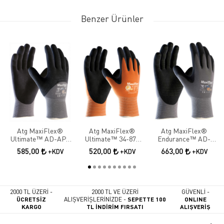
Benzer Ürünler
Atg MaxiFlex®
Atg MaxiFlex®
Atg MaxiFlex®
Ultimate™ AD-APT
Ultimate™ 34-878
Endurance™ AD-
42-875 ¾ Dipped İş
Palm İş Eldiveni
APT 42-844 Palm İş
585,00
520,00
663,00
+KDV
+KDV
+KDV
Eldiveni
Eldiveni
2000 TL ÜZERİ -
2000 TL VE ÜZERİ
GÜVENLİ -
ÜCRETSİZ
ALIŞVERİŞLERİNİZDE -
SEPETTE 100
ONLINE
KARGO
TL İNDİRİM FIRSATI
ALIŞVERİŞ