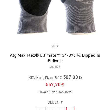
ATG
Atg MaxiFlex® Ultimate™ 34-875 ¾ Dipped İş
Eldiveni
34-875
507,00
KDV Hariç Fiyatı (
%10
):
557,70
Havale Fiyatı:
529,82
BEDEN:
9