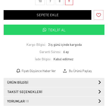
10
7
8
9
SEPETE EKLE
TEKLIF AL
Kargo Bilgisi:
3 iş günü içinde kargoda
Garanti Süresi:
6 ay
İade Bilgisi:
Fiyatı Düşünce Haber Ver
Bu Ürünü Paylaş
ÜRÜN BILGISI
TAKSIT SEÇENEKLERI
YORUMLAR
(0)