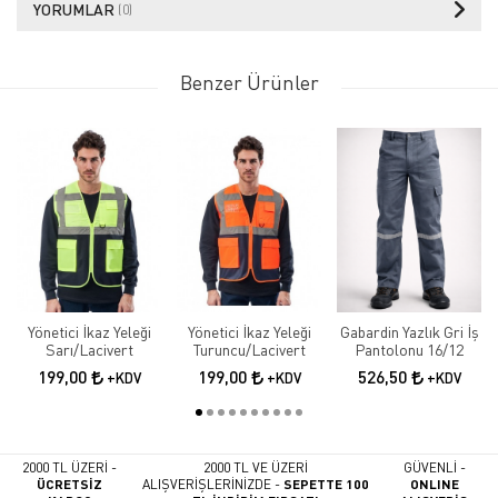
YORUMLAR
(0)
Benzer Ürünler
Yönetici İkaz Yeleği
Yönetici İkaz Yeleği
Gabardin Yazlık Gri İş
Sarı/Lacivert
Turuncu/Lacivert
Pantolonu 16/12
199,00
199,00
526,50
+KDV
+KDV
+KDV
2000 TL ÜZERİ -
2000 TL VE ÜZERİ
GÜVENLİ -
ÜCRETSİZ
ALIŞVERİŞLERİNİZDE -
SEPETTE 100
ONLINE