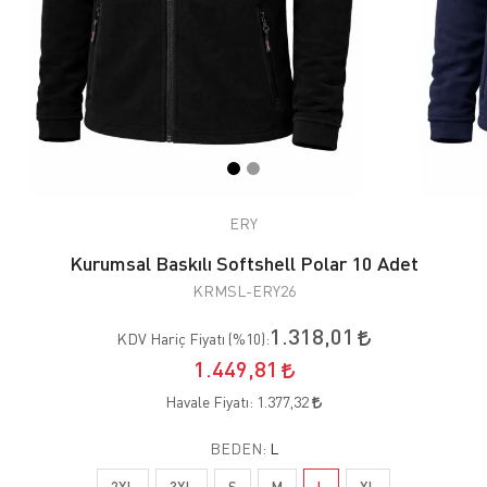
ERY
Kurumsal Baskılı Softshell Polar 10 Adet
KRMSL-ERY26
1.318,01
KDV Hariç Fiyatı (
%10
):
1.449,81
Havale Fiyatı:
1.377,32
BEDEN:
L
2XL
3XL
S
M
L
XL