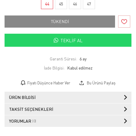
44
45
46
47
TÜKENDİ
TEKLIF AL
Garanti Süresi:
6 ay
İade Bilgisi:
Fiyatı Düşünce Haber Ver
Bu Ürünü Paylaş
ÜRÜN BILGISI
TAKSIT SEÇENEKLERI
YORUMLAR
(0)