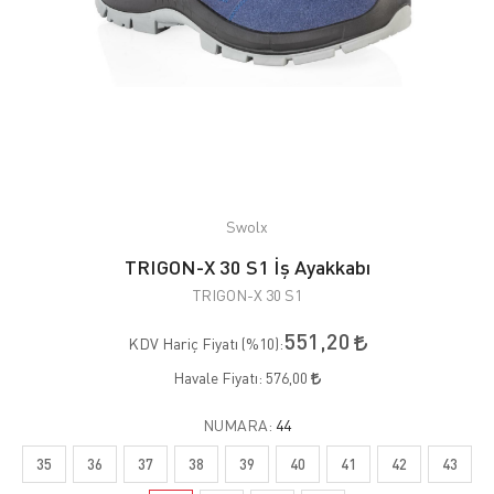
Swolx
TRIGON-X 30 S1 İş Ayakkabı
TRIGON-X 30 S1
551,20
KDV Hariç Fiyatı (
%10
):
Havale Fiyatı:
576,00
NUMARA:
44
35
36
37
38
39
40
41
42
43