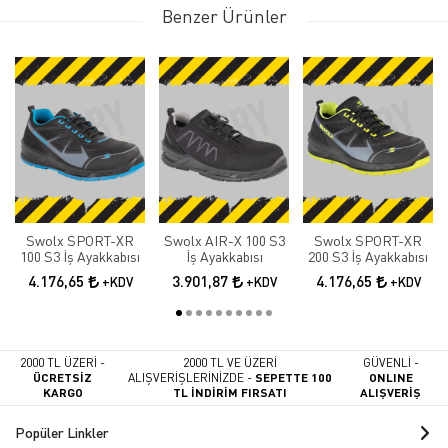
Benzer Ürünler
Swolx SPORT-XR
Swolx AIR-X 100 S3
Swolx SPORT-XR
100 S3 İş Ayakkabısı
İş Ayakkabısı
200 S3 İş Ayakkabısı
4.176,65
3.901,87
4.176,65
+KDV
+KDV
+KDV
2000 TL ÜZERİ -
2000 TL VE ÜZERİ
GÜVENLİ -
ÜCRETSİZ
ALIŞVERİŞLERİNİZDE -
SEPETTE 100
ONLINE
KARGO
TL İNDİRİM FIRSATI
ALIŞVERİŞ
Popüler Linkler