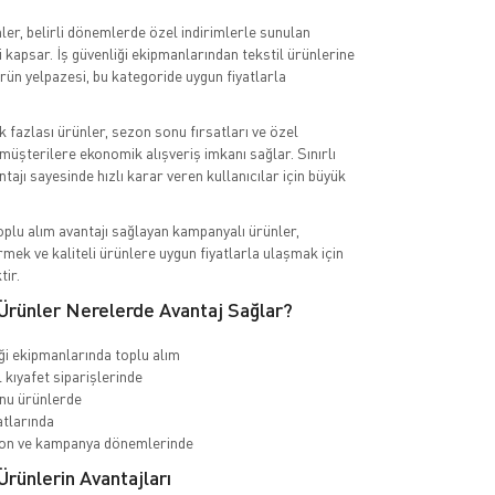
er, belirli dönemlerde özel indirimlerle sunulan
i kapsar. İş güvenliği ekipmanlarından tekstil ürünlerine
ürün yelpazesi, bu kategoride uygun fiyatlarla
k fazlası ürünler, sezon sonu fırsatları ve özel
müşterilere ekonomik alışveriş imkanı sağlar. Sınırlı
tajı sayesinde hızlı karar veren kullanıcılar için büyük
toplu alım avantajı sağlayan kampanyalı ürünler,
rmek ve kaliteli ürünlere uygun fiyatlarla ulaşmak için
tir.
Ürünler Nerelerde Avantaj Sağlar?
iği ekipmanlarında toplu alım
kıyafet siparişlerinde
nu ürünlerde
atlarında
n ve kampanya dönemlerinde
rünlerin Avantajları