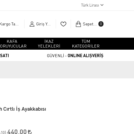
Türk Lirası
Kargo Takip
Giriş Yap
Sepetim
0
KAFA
İKAZ
TÜM
ORUYUCULAR
YELEKLERİ
KATEGORİLER
RSATI
GÜVENLİ -
ONLINE ALIŞVERİŞ
 Cırtlı İş Ayakkabısı
440,00
10
):