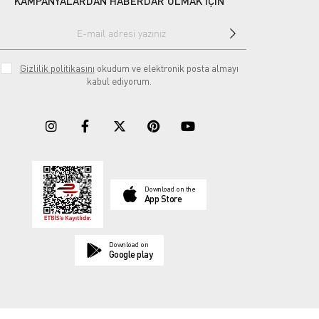
KAMPANYALARDAN HABERDAR OLMAK İÇİN
Gizlilik politikasını
okudum ve elektronik posta almayı
kabul ediyorum.
Download on the
App Store
Download on
Google play