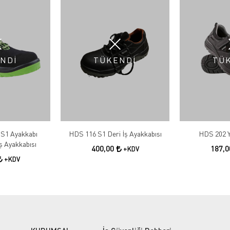
NDİ
TÜKENDİ
TÜ
 S1 Ayakkabı
HDS 116 S1 Deri İş Ayakkabısı
HDS 202 Y
İş Ayakkabısı
400,00
187,
+KDV
+KDV