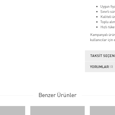
Uygun fiya
Sınırlı sü
Kaliteli ü
Toplu alım
Hızlı tük
Kampanyalı ürünl
kullanıcılar için
TAKSIT SEÇEN
YORUMLAR
(0)
Benzer Ürünler