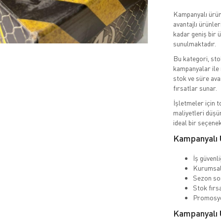
Kampanyalı ürünl
avantajlı ürünler
kadar geniş bir 
sunulmaktadır.
Bu kategori, sto
kampanyalar ile 
stok ve süre avan
fırsatlar sunar.
İşletmeler için 
maliyetleri düşü
ideal bir seçenek
Kampanyalı 
İş güvenl
Kurumsal 
Sezon so
Stok fırs
Promosyo
Kampanyalı Ü