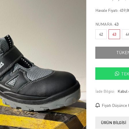
Havale Fiyatı:
459,
NUMARA:
43
42
43
4
TÜKE
TEK
İade Bilgisi:
Fiyatı Düşünce 
ÜRÜN BILGISI