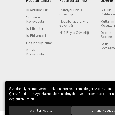
Popüler Linkler
Pazaryerlerimiz
ÖDEME
İş Ayakkabıları
Trendyol Ery İş
Gizlilik
Güvenliği
Politikası
Solunum
Koruyucular
Hepsiburada Ery İş
Kullanım
Güvenliği
Koşulları
İş Elbiseleri
N11 Ery İş Güvenliği
Ödeme
İş Eldivenleri
Seçenekl
Göz Koruyucular
Satış
Sözleşme
Kulak
Koruyucular
Size daha iyi hizmet verebilmek için internet sitemizde çerezler kullanılm
Çerez Politikaları Aydınlatma Metni’ni okuyabilir ve dilerseniz tercihlerini
değiştirebilirsiniz.
Tercihleri Ayarla
Tümünü Kabul Et