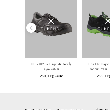
TÜKENDİ
TÜKE
HDS 102 S2 Bağcıklı Deri İş
Hds Flx Trigon
Ayakkabısı
Bağcıklı Yeşil 
250,00
255,00
+KDV