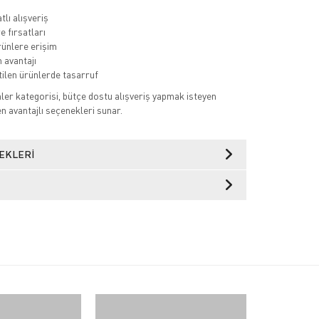
tlı alışveriş
re fırsatları
rünlere erişim
 avantajı
etilen ürünlerde tasarruf
er kategorisi, bütçe dostu alışveriş yapmak isteyen
 en avantajlı seçenekleri sunar.
EKLERI