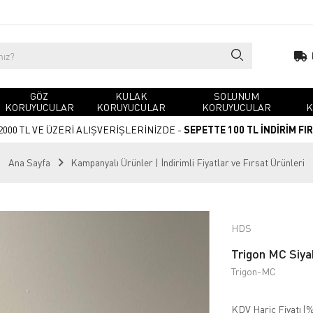
GÖZ
KULAK
SOLUNUM
KORUYUCULAR
KORUYUCULAR
KORUYUCULAR
K
2000 TL VE ÜZERİ ALIŞVERİŞLERİNİZDE -
SEPETTE 100 TL İNDİRİM FI
Ana Sayfa
Kampanyalı Ürünler | İndirimli Fiyatlar ve Fırsat Ürünleri
HDS
Trigon MC Siyah
Trigon-MC
KDV Hariç Fiyatı (
%