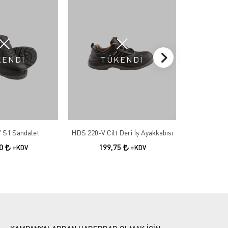
KENDİ
TÜKENDİ
T
 S1 Sandalet
HDS 220-V Cilt Deri İş Ayakkabısı
HDS 202 S
00
199,75
17
+KDV
+KDV