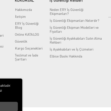
KURUMSAL
İş Güvenliği Rehberi
Hakkımızda
Neden ERY İş Güvenliği
Ekipmanları?
İletişim
İş Güvenliği Ekipmanları Nelerdir?
ERY İş Güvenliği
Blog
İş Güvenliği Ekipman Modelleri ve
Fiyatları
Online KATALOG
eri
İş Güvenliği Ayakkabıları Satın Alma
Güvenlik
Rehberi
si
Kargo Seçenekleri
İş Ayakkabıları ve İş Çizmeleri
Teslimat ve İade
Elbise Baskı Hakkında
Şartları
aktadır.
zi