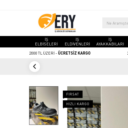
İŞ
İŞ
İŞ
ELBİSELERİ
ELDİVENLERİ
AYAKKABILARI
2000 TL ÜZERİ -
ÜCRETSİZ KARGO
FIRSAT
HIZLI KARGO