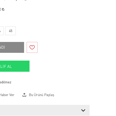
80
4
45
NDİ
LIF AL
Haber Ver
Bu Ürünü Paylaş