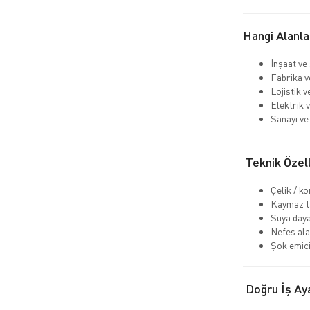
Hangi Alanla
İnşaat ve
Fabrika v
Lojistik 
Elektrik v
Sanayi ve 
Teknik Özell
Çelik / k
Kaymaz ta
Suya daya
Nefes ala
Şok emici
Doğru İş Aya