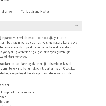
Haber Ver
Bu Ürünü Paylaş
ağır parça ve sivri cisimlerin çok olduğu yerlerde
i cisim batmasın, parça düşmesi ve sıkışmalara karşı veya
 ile teması anında toprak direncini artırarak kazaların
ya yarayan
iş
yerlerinde çalışanların ayak güvenliğini
llandıkları koruyucu
kabıları, çalışanların ayaklarını ağır cisimlere, kesici
u zeminlere karşı korumak için tasarlanmıştır. Özellikle
deller, ayağa düşebilecek ağır nesnelere karşı ciddi
bıları:
a kompozit burun koruma
aban
ci yapı