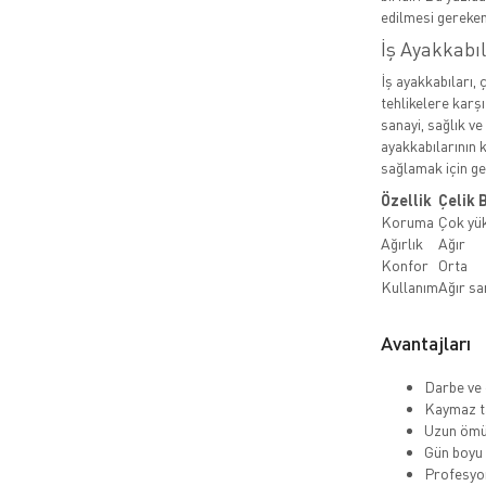
edilmesi gereken
İş Ayakkabı
İş ayakkabıları, 
tehlikelere karşı
sanayi, sağlık ve
ayakkabılarının k
sağlamak için ger
Özellik
Çelik 
Koruma
Çok yü
Ağırlık
Ağır
Konfor
Orta
Kullanım
Ağır sa
Avantajları
Darbe ve 
Kaymaz ta
Uzun ömü
Gün boyu
Profesyo