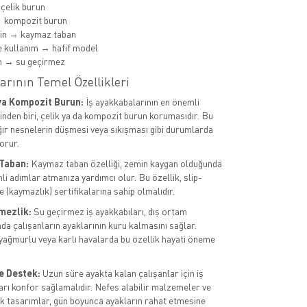
 çelik burun
→ kompozit burun
min → kaymaz taban
 kullanım → hafif model
m → su geçirmez
arının Temel Özellikleri
ya Kompozit Burun:
İş ayakkabalarının en önemli
rinden biri, çelik ya da kompozit burun korumasıdır. Bu
ağır nesnelerin düşmesi veya sıkışması gibi durumlarda
orur.
Taban:
Kaymaz taban özelliği, zemin kaygan olduğunda
li adımlar atmanıza yardımcı olur. Bu özellik, slip-
 (kaymazlık) sertifikalarına sahip olmalıdır.
mezlik:
Su geçirmez iş ayakkabıları, dış ortam
da çalışanların ayaklarının kuru kalmasını sağlar.
 yağmurlu veya karlı havalarda bu özellik hayati öneme
e Destek:
Uzun süre ayakta kalan çalışanlar için iş
arı konfor sağlamalıdır. Nefes alabilir malzemeler ve
 tasarımlar, gün boyunca ayakların rahat etmesine