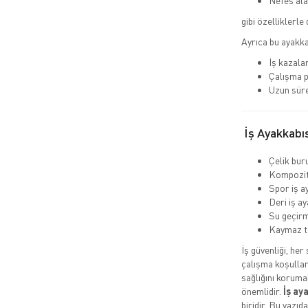
Nefes ala
gibi özelliklerle 
Ayrıca bu ayakka
İş kazalar
Çalışma p
Uzun süre
İş Ayakkabıs
Çelik buru
Kompozit 
Spor iş a
Deri iş ay
Su geçirm
Kaymaz t
İş güvenliği, her
çalışma koşullar
sağlığını koruma
önemlidir.
İş ay
biridir. Bu yazıd