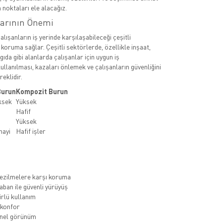
 noktaları ele alacağız.
larının Önemi
çalışanların iş yerinde karşılaşabileceği çeşitli
 koruma sağlar. Çeşitli sektörlerde, özellikle inşaat,
 gıda gibi alanlarda çalışanlar için uygun iş
ullanılması, kazaları önlemek ve çalışanların güvenliğini
eklidir.
Burun
Kompozit Burun
ksek
Yüksek
Hafif
Yüksek
nayi
Hafif işler
ezilmelere karşı koruma
ban ile güvenli yürüyüş
rlü kullanım
 konfor
nel görünüm