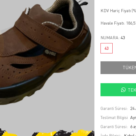
KDV Hariç Fiyatı (
%
Havale Fiyatı:
186,
NUMARA:
43
43
TÜKE
TEK
Garanti Süresi:
24 
Teslimat Bilgisi
Ayn
Garanti Süresi:
6 a
İade Bilgisi: