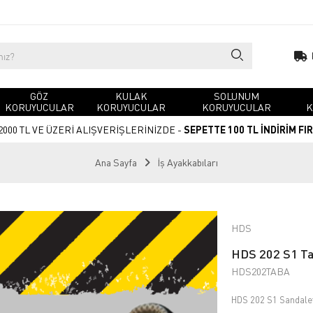
GÖZ
KULAK
SOLUNUM
KORUYUCULAR
KORUYUCULAR
KORUYUCULAR
K
2000 TL VE ÜZERİ ALIŞVERİŞLERİNİZDE -
SEPETTE 100 TL İNDİRİM FI
Ana Sayfa
İş Ayakkabıları
HDS
HDS 202 S1 Ta
HDS202TABA
HDS 202 S1 Sandale