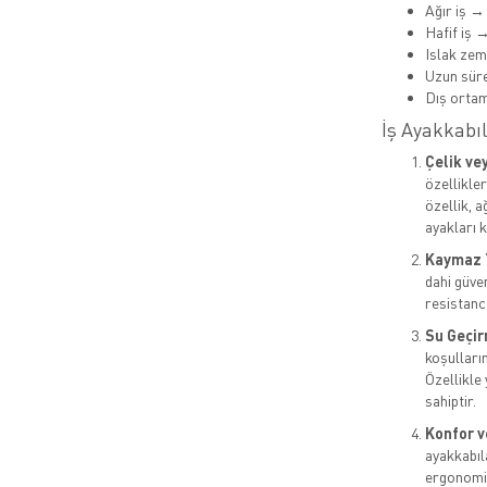
Ağır iş →
Hafif iş 
Islak ze
Uzun süre
Dış orta
İş Ayakkabıl
Çelik ve
özellikle
özellik, 
ayakları k
Kaymaz 
dahi güven
resistance
Su Geçir
koşulların
Özellikle
sahiptir.
Konfor v
ayakkabıl
ergonomik