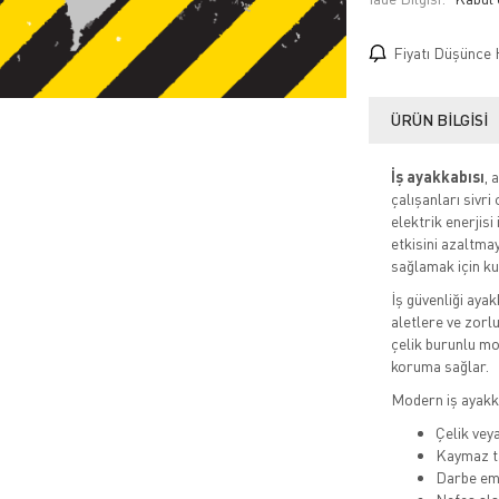
Fiyatı Düşünce 
ÜRÜN BILGISI
İş ayakkabısı
, 
çalışanları sivr
elektrik enerjisi
etkisini azaltma
sağlamak için ku
İş güvenliği ayak
aletlere ve zorl
çelik burunlu mo
koruma sağlar.
Modern iş ayakka
Çelik vey
Kaymaz t
Darbe emi