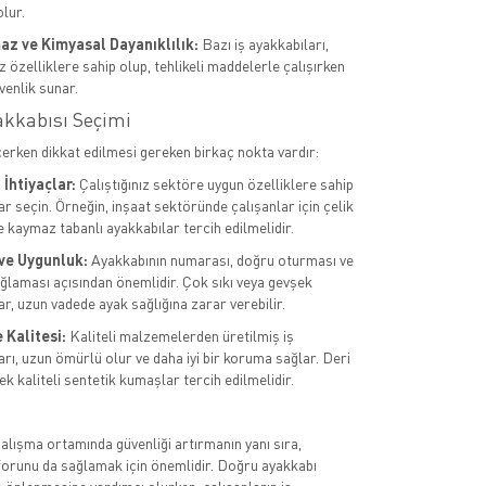
lur.
az ve Kimyasal Dayanıklılık:
Bazı iş ayakkabıları,
 özelliklere sahip olup, tehlikeli maddelerle çalışırken
venlik sunar.
akkabısı Seçimi
çerken dikkat edilmesi gereken birkaç nokta vardır:
İhtiyaçlar:
Çalıştığınız sektöre uygun özelliklere sahip
r seçin. Örneğin, inşaat sektöründe çalışanlar için çelik
e kaymaz tabanlı ayakkabılar tercih edilmelidir.
ve Uygunluk:
Ayakkabının numarası, doğru oturması ve
ğlaması açısından önemlidir. Çok sıkı veya gevşek
r, uzun vadede ayak sağlığına zarar verebilir.
Kalitesi:
Kaliteli malzemelerden üretilmiş iş
arı, uzun ömürlü olur ve daha iyi bir koruma sağlar. Deri
k kaliteli sentetik kumaşlar tercih edilmelidir.
çalışma ortamında güvenliği artırmanın yanı sıra,
forunu da sağlamak için önemlidir. Doğru ayakkabı