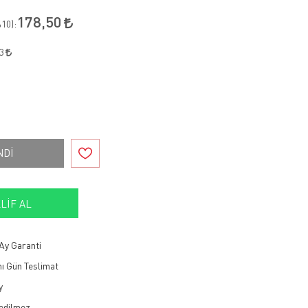
178,50
10
):
53
NDİ
LIF AL
Ay Garanti
ı Gün Teslimat
y