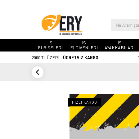
İŞ
İŞ
İŞ
ELBİSELERİ
ELDİVENLERİ
AYAKKABILARI
2000 TL ÜZERİ -
ÜCRETSİZ KARGO
HIZLI KARGO