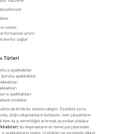
bilir malzeme
donatılmıştır.
bılar:
ını azaltır
erformansını artırır
li konfor sağlar
ı Türleri
nlu iş ayakkabıları
burunlu ayakkabılar
yakkabıları
akkabıları
ez iş ayakkabıları
abanlı modeller
 sektörde kritik bir öneme sahiptir. Özellikle zorlu
ında, doğru ekipmanların kullanımı, hem çalışanların
k hem de iş verimliliğini artırmak açısından oldukça
akkabıları
, bu ekipmanların en temel parçalarından
a, iş ayakkabıların önemi, özellikleri ve seçiminde dikkat