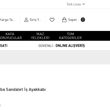
Türk Lirası
Kargo Takip
Giriş Yap
Sepetim
0
KAFA
İKAZ
TÜM
ORUYUCULAR
YELEKLERİ
KATEGORİLER
RSATI
GÜVENLİ -
ONLINE ALIŞVERİŞ
ba Sandalet İş Ayakkabı
t