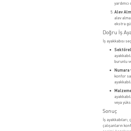
yardımcı o
Alev Alm
alev almaz
ekstra gü
Doğru İş Ay
İş ayakkabısı se
Sektörel 
ayakkabıla
burunlu v
Numara 
konfor sa
ayakkabıla
Malzeme 
ayakkabıl
veya yükse
Sonuç
İş ayakkabıları, 
çalışanların kon