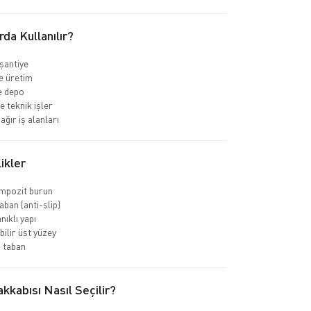
rda Kullanılır?
 şantiye
e üretim
ve depo
e teknik işler
ağır iş alanları
ikler
ompozit burun
ban (anti-slip)
nıklı yapı
bilir üst yüzey
 taban
kkabısı Nasıl Seçilir?