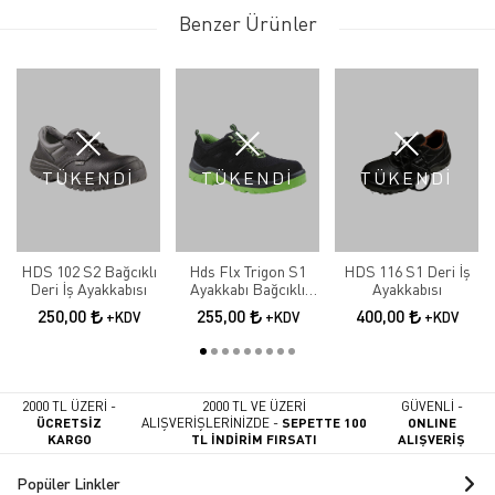
Benzer Ürünler
TÜKENDİ
TÜKENDİ
TÜKENDİ
HDS 102 S2 Bağcıklı
Hds Flx Trigon S1
HDS 116 S1 Deri İş
Deri İş Ayakkabısı
Ayakkabı Bağcıklı
Ayakkabısı
Yeşil İş Ayakkabısı
250,00
255,00
400,00
+KDV
+KDV
+KDV
2000 TL ÜZERİ -
2000 TL VE ÜZERİ
GÜVENLİ -
ÜCRETSİZ
ALIŞVERİŞLERİNİZDE -
SEPETTE 100
ONLINE
KARGO
TL İNDİRİM FIRSATI
ALIŞVERİŞ
Popüler Linkler