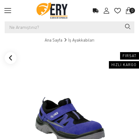
0
Ana Sayfa
İş Ayakkabıları
FIRSAT
HIZLI KARGO