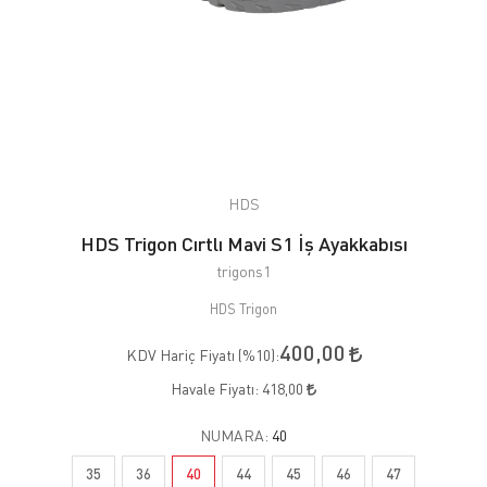
HDS
HDS Trigon Cırtlı Mavi S1 İş Ayakkabısı
trigons1
HDS Trigon
400,00
KDV Hariç Fiyatı (
%10
):
Havale Fiyatı:
418,00
NUMARA:
40
35
36
40
44
45
46
47