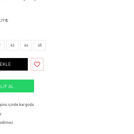
,29
2
43
44
45
 EKLE
LIF AL
 günü içinde kargoda
y