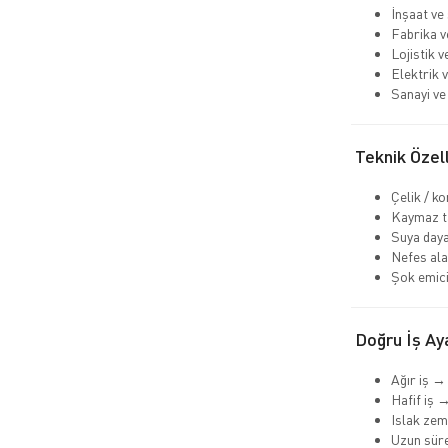
İnşaat ve
Fabrika v
Lojistik 
Elektrik v
Sanayi ve 
Teknik Özell
Çelik / k
Kaymaz ta
Suya daya
Nefes ala
Şok emici
Doğru İş Aya
Ağır iş →
Hafif iş 
Islak ze
Uzun süre