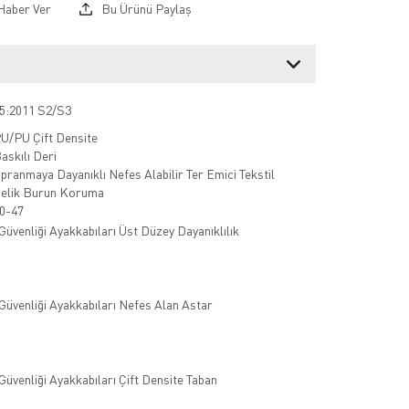
Haber Ver
Bu Ürünü Paylaş
5:2011 S2/S3
U/PU Çift Densite
askılı Deri
ıpranmaya Dayanıklı Nefes Alabilir Ter Emici Tekstil
elik Burun Koruma
0-47