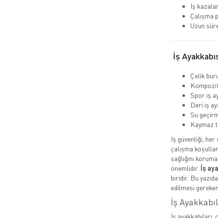
İş kazalar
Çalışma p
Uzun süre
İş Ayakkabıs
Çelik buru
Kompozit 
Spor iş a
Deri iş ay
Su geçirm
Kaymaz t
İş güvenliği, her
çalışma koşullar
sağlığını koruma
önemlidir.
İş ay
biridir. Bu yazıd
edilmesi gereken
İş Ayakkabı
İş ayakkabıları, 