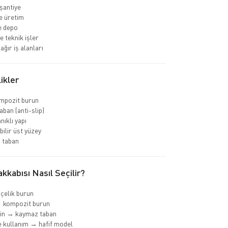
 şantiye
e üretim
ve depo
e teknik işler
ağır iş alanları
ikler
ompozit burun
ban (anti-slip)
nıklı yapı
bilir üst yüzey
 taban
kkabısı Nasıl Seçilir?
 çelik burun
→ kompozit burun
min → kaymaz taban
 kullanım → hafif model