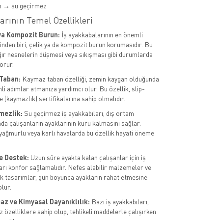
m → su geçirmez
arının Temel Özellikleri
ya Kompozit Burun:
İş ayakkabalarının en önemli
rinden biri, çelik ya da kompozit burun korumasıdır. Bu
ağır nesnelerin düşmesi veya sıkışması gibi durumlarda
orur.
Taban:
Kaymaz taban özelliği, zemin kaygan olduğunda
li adımlar atmanıza yardımcı olur. Bu özellik, slip-
 (kaymazlık) sertifikalarına sahip olmalıdır.
mezlik:
Su geçirmez iş ayakkabıları, dış ortam
da çalışanların ayaklarının kuru kalmasını sağlar.
 yağmurlu veya karlı havalarda bu özellik hayati öneme
e Destek:
Uzun süre ayakta kalan çalışanlar için iş
arı konfor sağlamalıdır. Nefes alabilir malzemeler ve
 tasarımlar, gün boyunca ayakların rahat etmesine
lur.
az ve Kimyasal Dayanıklılık:
Bazı iş ayakkabıları,
 özelliklere sahip olup, tehlikeli maddelerle çalışırken