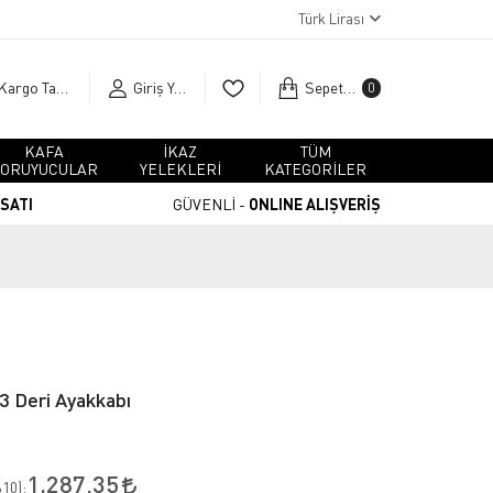
Türk Lirası
Kargo Takip
Giriş Yap
Sepetim
0
KAFA
İKAZ
TÜM
ORUYUCULAR
YELEKLERİ
KATEGORİLER
RSATI
GÜVENLİ -
ONLINE ALIŞVERİŞ
3 Deri Ayakkabı
1.287,35
10
):