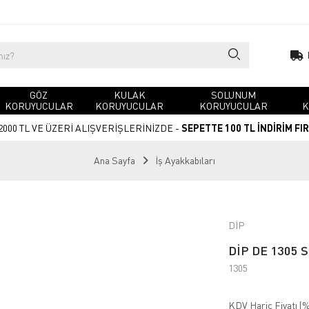
GÖZ
KULAK
SOLUNUM
KORUYUCULAR
KORUYUCULAR
KORUYUCULAR
K
2000 TL VE ÜZERİ ALIŞVERİŞLERİNİZDE -
SEPETTE 100 TL İNDİRİM FI
Ana Sayfa
İş Ayakkabıları
DİP
DİP DE 1305 S
1305
KDV Hariç Fiyatı (
%