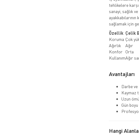
tehlikelere karşı
sanayi, sağlık ve
ayakkabılarının k
sağlamak için ger
Özellik
Çelik 
Koruma
Çok yü
Ağırlık
Ağır
Konfor
Orta
Kullanım
Ağır sa
Avantajları
Darbe ve 
Kaymaz ta
Uzun ömü
Gün boyu
Profesyo
Hangi Alanla