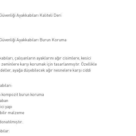
kabıları, çalışanların ayaklarını ağır cisimlere, kesici
u zeminlere karşı korumak için tasarlanmıştır. Özellikle
deller, ayağa düşebilecek ağır nesnelere karşı ciddi
bıları:
a kompozit burun koruma
aban
ci yapı
bilir malzeme
donatılmıştır.
bılar: