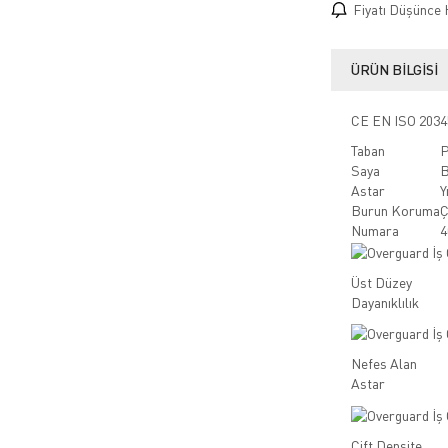
Fiyatı Düşünce 
ÜRÜN BILGISI
CE EN ISO 2034
Taban
P
Saya
B
Astar
Y
Burun Koruma
Ç
Numara
4
Üst Düzey
Dayanıklılık
Nefes Alan
Astar
Çift Densite