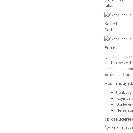
Taban
Kaliteli
Deri
Burun
İş güvenliği ayak
aletlere ve zorl
çelik burunlu mo
koruma sağlar.
Modern iş ayakka
Çelik vey
Kaymaz t
Darbe emi
Nefes ala
gibi özelliklerle 
Ayrıca bu ayakka