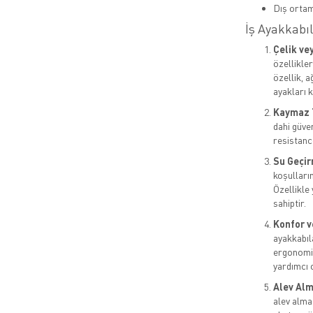
Dış orta
İş Ayakkabıl
Çelik ve
özellikle
özellik, 
ayakları k
Kaymaz 
dahi güven
resistance
Su Geçir
koşulların
Özellikle
sahiptir.
Konfor v
ayakkabıl
ergonomik
yardımcı o
Alev Alm
alev almaz