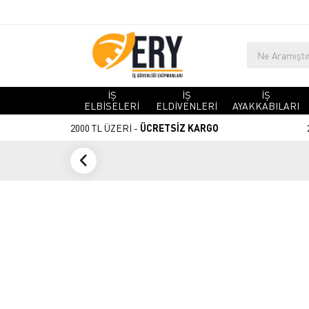
İŞ
İŞ
İŞ
ELBİSELERİ
ELDİVENLERİ
AYAKKABILARI
2000 TL ÜZERİ -
ÜCRETSİZ KARGO