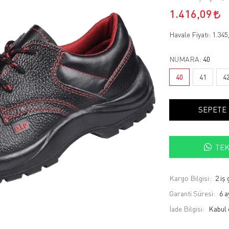
1.416,09
Havale Fiyatı:
1.345
NUMARA:
40
40
41
4
SEPETE
TEK
Kargo Bilgisi:
2 iş
Garanti Süresi:
6 a
İade Bilgisi: