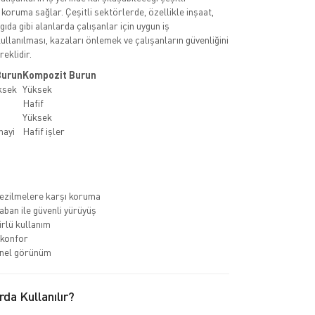
 koruma sağlar. Çeşitli sektörlerde, özellikle inşaat,
 gıda gibi alanlarda çalışanlar için uygun iş
ullanılması, kazaları önlemek ve çalışanların güvenliğini
eklidir.
Burun
Kompozit Burun
ksek
Yüksek
Hafif
Yüksek
nayi
Hafif işler
ezilmelere karşı koruma
ban ile güvenli yürüyüş
rlü kullanım
 konfor
nel görünüm
rda Kullanılır?