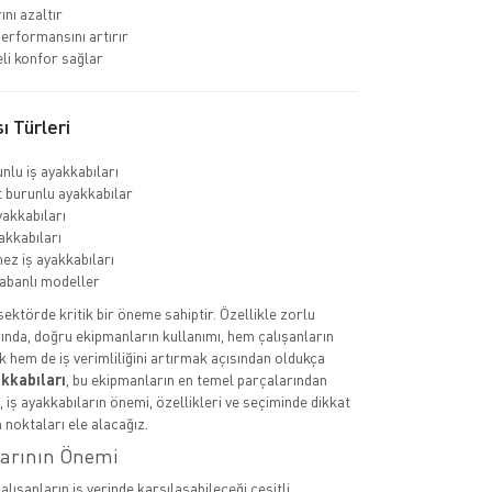
ını azaltır
erformansını artırır
li konfor sağlar
ı Türleri
nlu iş ayakkabıları
burunlu ayakkabılar
yakkabıları
akkabıları
ez iş ayakkabıları
abanlı modeller
 sektörde kritik bir öneme sahiptir. Özellikle zorlu
ında, doğru ekipmanların kullanımı, hem çalışanların
k hem de iş verimliliğini artırmak açısından oldukça
akkabıları
, bu ekipmanların en temel parçalarından
a, iş ayakkabıların önemi, özellikleri ve seçiminde dikkat
 noktaları ele alacağız.
larının Önemi
çalışanların iş yerinde karşılaşabileceği çeşitli