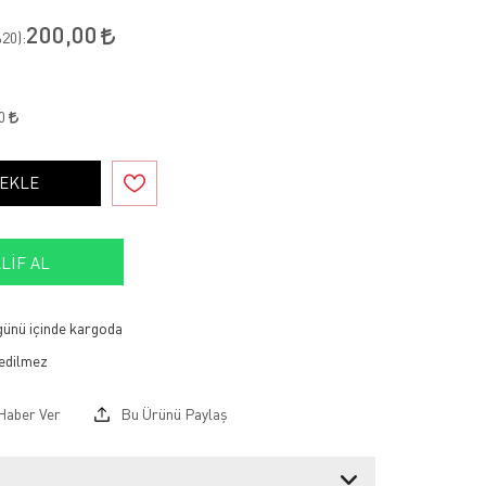
200,00
20
):
00
 EKLE
LIF AL
 günü içinde kargoda
Haber Ver
Bu Ürünü Paylaş