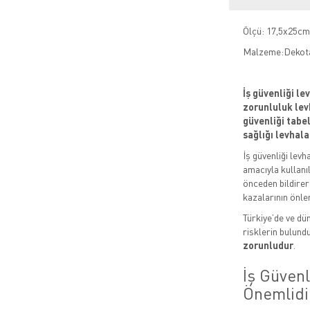
Ölçü: 17,5x25cm
Malzeme:Dekot
İş güvenliği le
zorunluluk levh
güvenliği tabela
sağlığı levhala
İş güvenliği levh
amacıyla kullanıl
önceden bildirere
kazalarının önle
Türkiye’de ve dün
risklerin bulund
zorunludur
.
İş Güven
Önemlidi