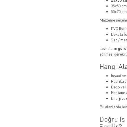
25x35 cm
35x50 cm
50x70 cm
Malzeme seçene
PVC (hafi
Dekota (or
Sac / met
Levhaların
görün
edilmesi gerekir.
Hangi Ala
İnşaat ve 
Fabrika v
Depo ve lo
Hastane v
Enerji ve 
Bu alanlarda levh
Doğru İş 
Seçilir?