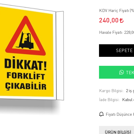
KDV Hariç Fiyatı (
%
240,00
Havale Fiyatı:
228,
SEPETE
TEK
Kargo Bilgisi:
2 iş
İade Bilgisi:
Fiyatı Düşünce 
ÜRÜN BILGISI