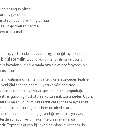
lanına uygun olmalı
ara uygun olmalı
 malzemeden üretilmiş olmalı
aşılır görseller içermeli
oyutta olmalı
aları, iş yerlerinde sadece bir uyarı değil, aynı zamanda
 bir sistemdir
. Doğru konumlandırılmış ve doğru
, iş kazalarını ciddi oranda azaltır ve profesyonel bir
luşturur.
aları, çalışma ortamlarında tehlikeleri önceden bildiren
üvenliğini artıran önemli uyarı ve yönlendirme
azalarını önlemek ve yasal gerekliliklere uygunluğu
itli iş güvenliği levhalarını kullanmak zorunludur. Uyarı,
luluk ve acil durum gibi farklı kategorilere ayrılan bu
rsel olarak dikkat çekici hem de uluslararası
n olarak tasarlanır. İş güvenliği levhaları, yüksek
lerden üretilir ve iç mekan ile dış mekanlarda
rir. Toptan iş güvenliği levhaları siparişi vererek, iş