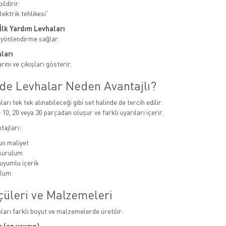
ildirir.
ektrik tehlikesi”
e İlk Yardım Levhaları
 yönlendirme sağlar.
ları
ını ve çıkışları gösterir.
nde Levhalar Neden Avantajlı?
ları tek tek alınabileceği gibi set halinde de tercih edilir.
 10, 20 veya 30 parçadan oluşur ve farklı uyarıları içerir.
tajları:
n maliyet
 kurulum
uyumlu içerik
ulum
çüleri ve Malzemeleri
aları farklı boyut ve malzemelerde üretilir: