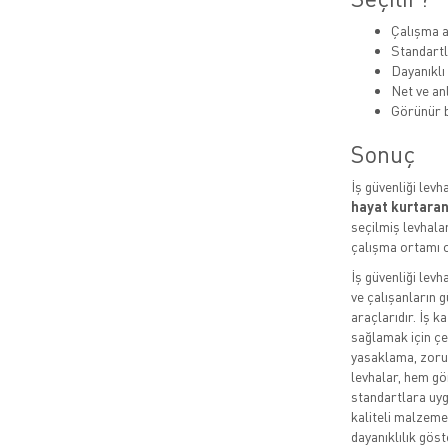
Çalışma a
Standartl
Dayanıklı
Net ve anl
Görünür b
Sonuç
İş güvenliği levh
hayat kurtaran
seçilmiş levhalar
çalışma ortamı o
İş güvenliği levh
ve çalışanların g
araçlarıdır. İş k
sağlamak için çeş
yasaklama, zorun
levhalar, hem gö
standartlara uygu
kaliteli malzeme
dayanıklılık göste