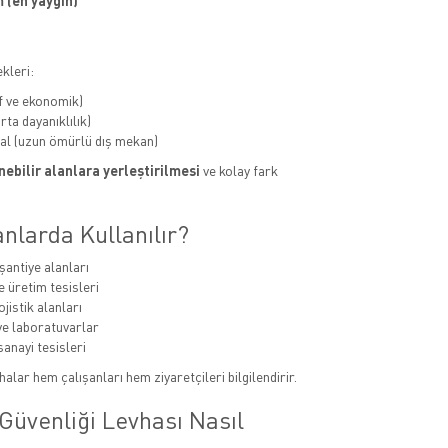
 (en yaygın)
kleri:
f ve ekonomik)
ta dayanıklılık)
al (uzun ömürlü dış mekan)
ebilir alanlara yerleştirilmesi
ve kolay fark
nlarda Kullanılır?
şantiye alanları
e üretim tesisleri
jistik alanları
e laboratuvarlar
sanayi tesisleri
alar hem çalışanları hem ziyaretçileri bilgilendirir.
Güvenliği Levhası Nasıl