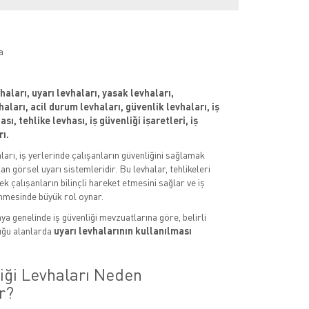
a
vhaları, uyarı levhaları, yasak levhaları,
aları, acil durum levhaları, güvenlik levhaları, iş
sı, tehlike levhası, iş güvenliği işaretleri, iş
rı.
aları, iş yerlerinde çalışanların güvenliğini sağlamak
an görsel uyarı sistemleridir. Bu levhalar, tehlikeleri
k çalışanların bilinçli hareket etmesini sağlar ve iş
nmesinde büyük rol oynar.
ya genelinde iş güvenliği mevzuatlarına göre, belirli
uğu alanlarda
uyarı levhalarının kullanılması
liği Levhaları Neden
r?