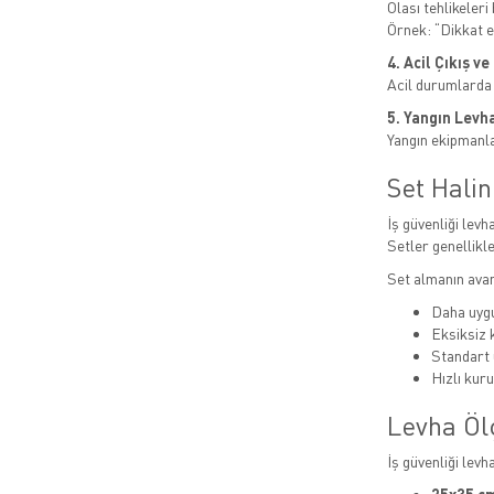
Olası tehlikeleri b
Örnek: “Dikkat el
4. Acil Çıkış v
Acil durumlarda
5. Yangın Levha
Yangın ekipmanlar
Set Hali
İş güvenliği levha
Setler genellikle
Set almanın avan
Daha uygu
Eksiksiz
Standart 
Hızlı kur
Levha Öl
İş güvenliği levh