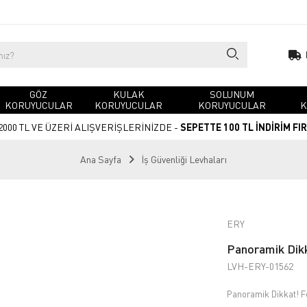
GÖZ
KULAK
SOLUNUM
KORUYUCULAR
KORUYUCULAR
KORUYUCULAR
K
2000 TL VE ÜZERİ ALIŞVERİŞLERİNİZDE -
SEPETTE 100 TL İNDİRİM FI
Ana Sayfa
İş Güvenliği Levhaları
ERY
Panoramik Dikka
LVH-ERY-01562
Panoramik Dikkat! Fo