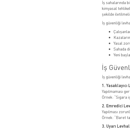
İş sahalarında bi
kimyasal tehlikel
şekilde iletilmeli
İş güvenliği levh
Çalışanlar
Kazaları
Yasal zor
Sahada dü
Yeni başla
İş Güvenl
İş güvenliği levh
1. Yasaklayıcı 
Yapılmaması gere
Örnek: “Sigara i
2. Emredici Le
Yapılması zorunl
Örnek: “Baret t
3. Uyarı Levhal