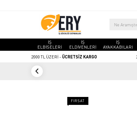
İŞ
İŞ
İŞ
ELBİSELERİ
ELDİVENLERİ
AYAKKABILARI
2000 TL ÜZERİ -
ÜCRETSİZ KARGO
FIRSAT