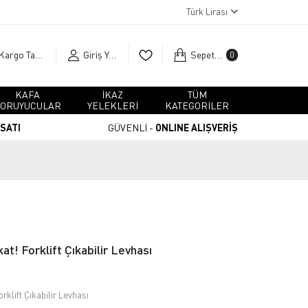
Türk Lirası
Kargo Takip
Giriş Yap
Sepetim
0
KAFA
İKAZ
TÜM
ORUYUCULAR
YELEKLERİ
KATEGORİLER
RSATI
GÜVENLİ -
ONLINE ALIŞVERİŞ
t! Forklift Çıkabilir Levhası
rklift Çıkabilir Levhası