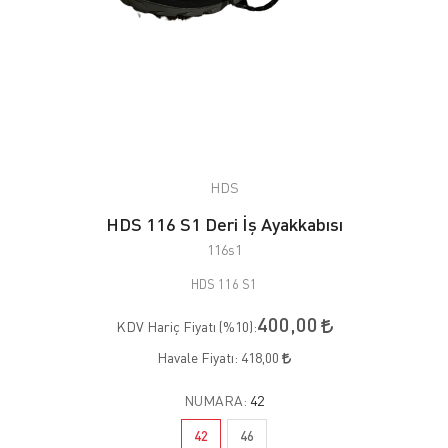
HDS
HDS 116 S1 Deri İş Ayakkabısı
116s1
HDS 116 S1
400,00
KDV Hariç Fiyatı (
%10
):
Havale Fiyatı:
418,00
NUMARA:
42
42
46