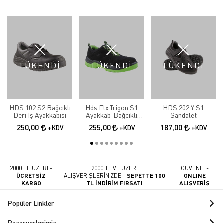
TÜKENDİ
TÜKENDİ
TÜKENDİ
HDS 102 S2 Bağcıklı
Hds Flx Trigon S1
HDS 202 Y S1
Deri İş Ayakkabısı
Ayakkabı Bağcıklı
Sandalet
Yeşil İş Ayakkabısı
250,00
255,00
187,00
+KDV
+KDV
+KDV
2000 TL ÜZERİ -
2000 TL VE ÜZERİ
GÜVENLİ -
ÜCRETSİZ
ALIŞVERİŞLERİNİZDE -
SEPETTE 100
ONLINE
KARGO
TL İNDİRİM FIRSATI
ALIŞVERİŞ
Popüler Linkler
Pazaryerlerimiz