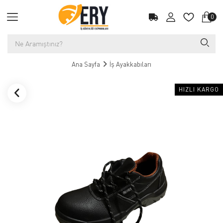
0
Ana Sayfa
İş Ayakkabıları
HIZLI KARGO