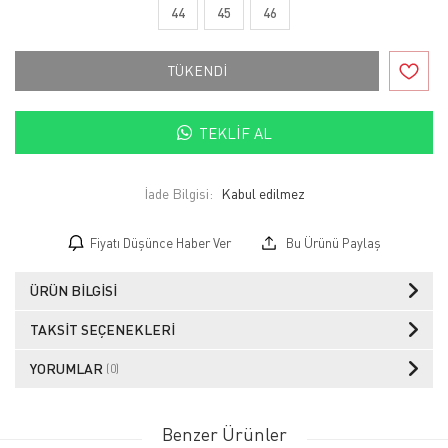
44
45
46
TÜKENDİ
TEKLIF AL
İade Bilgisi:
Fiyatı Düşünce Haber Ver
Bu Ürünü Paylaş
ÜRÜN BILGISI
TAKSIT SEÇENEKLERI
YORUMLAR
(0)
Benzer Ürünler