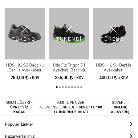
TÜKENDİ
TÜKENDİ
TÜKENDİ
HDS 102 S2 Bağcıklı
Hds Flx Trigon S1
HDS 116 S1 Deri İş
Deri İş Ayakkabısı
Ayakkabı Bağcıklı
Ayakkabısı
Yeşil İş Ayakkabısı
250,00
255,00
400,00
+KDV
+KDV
+KDV
2000 TL ÜZERİ -
2000 TL VE ÜZERİ
GÜVENLİ -
ÜCRETSİZ
ALIŞVERİŞLERİNİZDE -
SEPETTE 100
ONLINE
KARGO
TL İNDİRİM FIRSATI
ALIŞVERİŞ
Popüler Linkler
Pazaryerlerimiz