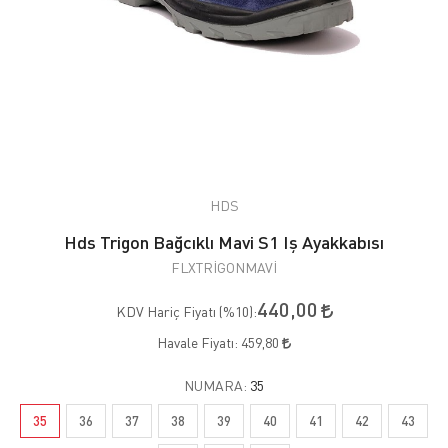
HDS
Hds Trigon Bağcıklı Mavi S1 Iş Ayakkabısı
FLXTRİGONMAVİ
440,00
KDV Hariç Fiyatı (
%10
):
Havale Fiyatı:
459,80
NUMARA:
35
35
36
37
38
39
40
41
42
43