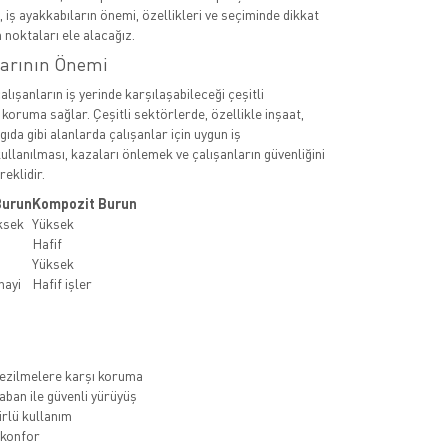
a, iş ayakkabıların önemi, özellikleri ve seçiminde dikkat
 noktaları ele alacağız.
larının Önemi
çalışanların iş yerinde karşılaşabileceği çeşitli
 koruma sağlar. Çeşitli sektörlerde, özellikle inşaat,
 gıda gibi alanlarda çalışanlar için uygun iş
ullanılması, kazaları önlemek ve çalışanların güvenliğini
eklidir.
Burun
Kompozit Burun
ksek
Yüksek
Hafif
Yüksek
nayi
Hafif işler
ezilmelere karşı koruma
ban ile güvenli yürüyüş
rlü kullanım
 konfor