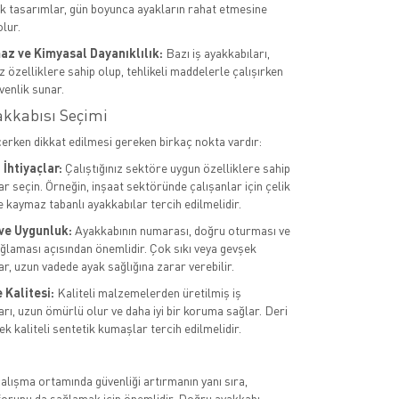
 tasarımlar, gün boyunca ayakların rahat etmesine
lur.
az ve Kimyasal Dayanıklılık:
Bazı iş ayakkabıları,
 özelliklere sahip olup, tehlikeli maddelerle çalışırken
venlik sunar.
akkabısı Seçimi
çerken dikkat edilmesi gereken birkaç nokta vardır:
İhtiyaçlar:
Çalıştığınız sektöre uygun özelliklere sahip
r seçin. Örneğin, inşaat sektöründe çalışanlar için çelik
e kaymaz tabanlı ayakkabılar tercih edilmelidir.
ve Uygunluk:
Ayakkabının numarası, doğru oturması ve
ğlaması açısından önemlidir. Çok sıkı veya gevşek
r, uzun vadede ayak sağlığına zarar verebilir.
Kalitesi:
Kaliteli malzemelerden üretilmiş iş
arı, uzun ömürlü olur ve daha iyi bir koruma sağlar. Deri
k kaliteli sentetik kumaşlar tercih edilmelidir.
çalışma ortamında güvenliği artırmanın yanı sıra,
forunu da sağlamak için önemlidir. Doğru ayakkabı