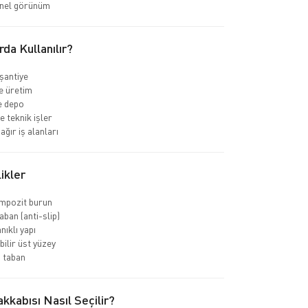
nel görünüm
rda Kullanılır?
 şantiye
e üretim
ve depo
e teknik işler
ağır iş alanları
ikler
ompozit burun
ban (anti-slip)
nıklı yapı
bilir üst yüzey
 taban
kkabısı Nasıl Seçilir?