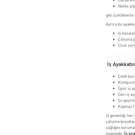
Nefes ala
gibi özelliklerle 
Ayrıca bu ayakka
İş kazalar
Çalışma p
Uzun süre
İş Ayakkabıs
Çelik buru
Kompozit 
Spor iş a
Deri iş ay
Su geçirm
Kaymaz t
İş güvenliği, her
çalışma koşullar
sağlığını koruma
önemlidir.
İş ay