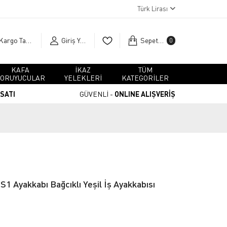
Türk Lirası
Kargo Takip
Giriş Yap
Sepetim
0
KAFA
İKAZ
TÜM
ORUYUCULAR
YELEKLERİ
KATEGORİLER
RSATI
GÜVENLİ -
ONLINE ALIŞVERİŞ
S1 Ayakkabı Bağcıklı Yeşil İş Ayakkabısı