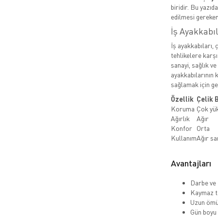
biridir. Bu yazıd
edilmesi gereken
İş Ayakkabı
İş ayakkabıları, 
tehlikelere karşı
sanayi, sağlık ve
ayakkabılarının k
sağlamak için ger
Özellik
Çelik 
Koruma
Çok yü
Ağırlık
Ağır
Konfor
Orta
Kullanım
Ağır sa
Avantajları
Darbe ve 
Kaymaz ta
Uzun ömü
Gün boyu