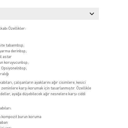
abı Özellikler:
site tabannbsp;
 yarma derinbsp;
il astar
urun koruyucunbsp;
an Opsiyonelnbsp;
alığı
kabıları, çalışanların ayaklarını ağır cisimlere, kesici
u zeminlere karşı korumak için tasarlanmıştır. Özellikle
deller, ayağa düşebilecek ağır nesnelere karşı ciddi
bıları:
a kompozit burun koruma
aban
ci yapı