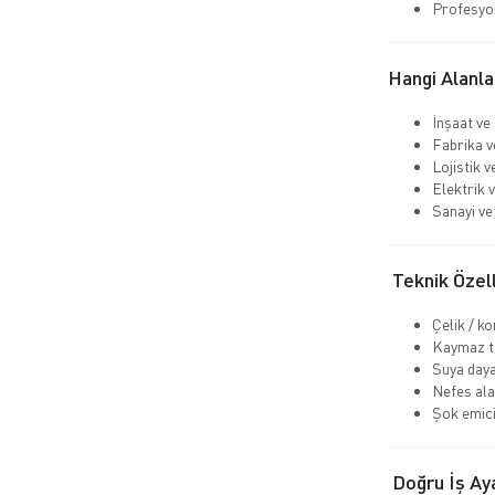
Profesyo
Hangi Alanla
İnşaat ve
Fabrika v
Lojistik 
Elektrik v
Sanayi ve 
Teknik Özell
Çelik / k
Kaymaz ta
Suya daya
Nefes ala
Şok emici
Doğru İş Aya