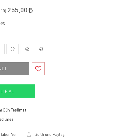
255,00
10
):
48
8
39
42
43
NDİ
LIF AL
ı Gün Teslimat
Haber Ver
Bu Ürünü Paylaş