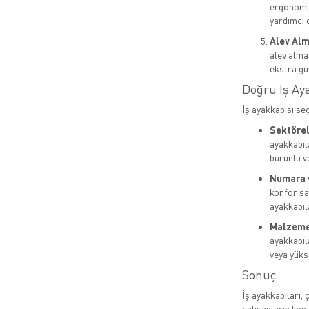
ergonomik
yardımcı o
Alev Alm
alev almaz
ekstra gü
Doğru İş Ay
İş ayakkabısı se
Sektörel 
ayakkabıla
burunlu v
Numara 
konfor sa
ayakkabıla
Malzeme 
ayakkabıl
veya yükse
Sonuç
İş ayakkabıları, 
çalışanların kon