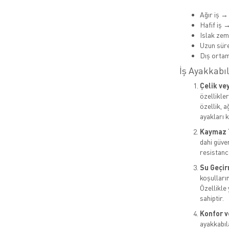
Ağır iş →
Hafif iş 
Islak ze
Uzun süre
Dış orta
İş Ayakkabıl
Çelik ve
özellikle
özellik, 
ayakları k
Kaymaz 
dahi güven
resistance
Su Geçir
koşulların
Özellikle
sahiptir.
Konfor v
ayakkabıl