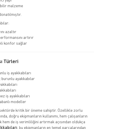
bilir malzeme
donatılmıştır.
bılar:
ını azaltır
erformansını artırır
li konfor sağlar
ı Türleri
nlu iş ayakkabıları
burunlu ayakkabılar
yakkabıları
akkabıları
ez iş ayakkabıları
abanlı modeller
 sektörde kritik bir öneme sahiptir. Özellikle zorlu
ında, doğru ekipmanların kullanımı, hem çalışanların
k hem de iş verimliliğini artırmak açısından oldukça
akkabıları
, bu ekipmanların en temel parçalarından