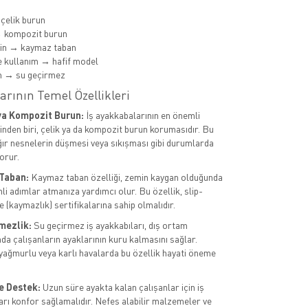
 çelik burun
→ kompozit burun
min → kaymaz taban
 kullanım → hafif model
m → su geçirmez
arının Temel Özellikleri
ya Kompozit Burun:
İş ayakkabalarının en önemli
rinden biri, çelik ya da kompozit burun korumasıdır. Bu
ağır nesnelerin düşmesi veya sıkışması gibi durumlarda
orur.
Taban:
Kaymaz taban özelliği, zemin kaygan olduğunda
li adımlar atmanıza yardımcı olur. Bu özellik, slip-
 (kaymazlık) sertifikalarına sahip olmalıdır.
mezlik:
Su geçirmez iş ayakkabıları, dış ortam
da çalışanların ayaklarının kuru kalmasını sağlar.
 yağmurlu veya karlı havalarda bu özellik hayati öneme
e Destek:
Uzun süre ayakta kalan çalışanlar için iş
arı konfor sağlamalıdır. Nefes alabilir malzemeler ve