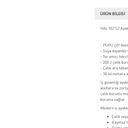
ÜRÜN BILGISI
Hds 102 S2 Ayakk
- PUPU çift den
- Suya dayanıklı
- Ter emici tekst
- 200 J çelik b
- Çelik ara tab
- 36 46 numara ar
İş güvenliği ayak
aletlere ve zorl
çelik burunlu mo
koruma sağlar.
Modern iş ayakka
Çelik vey
Kaymaz t
Darbe emi