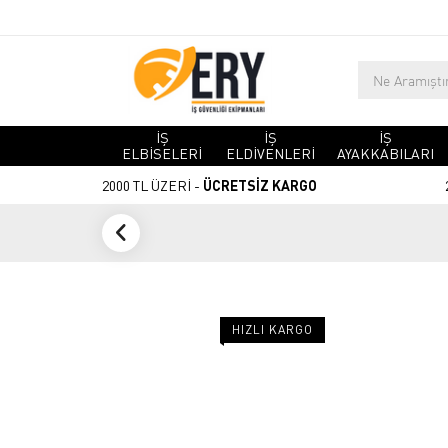
İŞ
İŞ
İŞ
ELBİSELERİ
ELDİVENLERİ
AYAKKABILARI
2000 TL ÜZERİ -
ÜCRETSİZ KARGO
HIZLI KARGO