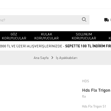
GÖZ
KULAK
SOLUNUM
KORUYUCULAR
KORUYUCULAR
KORUYUCULAR
K
2000 TL VE ÜZERİ ALIŞVERİŞLERİNİZDE -
SEPETTE 100 TL İNDİRİM FI
Ana Sayfa
İş Ayakkabıları
HDS
Hds Flx Trigon 
flx
Hds Flx Trigon S1