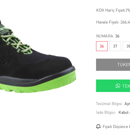
KDV Hariç Fiyatı (
%
Havale Fiyatı:
266,
NUMARA:
36
36
37
3
TÜKE
TEK
Teslimat Bilgisi
Ayn
İade Bilgisi:
Fiyatı Düşünce 