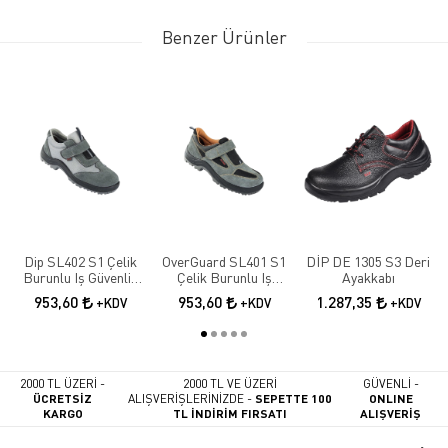
Benzer Ürünler
Dip SL402 S1 Çelik
OverGuard SL401 S1
DİP DE 1305 S3 Deri
Burunlu Iş Güvenlik
Çelik Burunlu Iş
Ayakkabı
Ayakkabısı
Güvenlik Ayakkabısı
953,60
953,60
1.287,35
+KDV
+KDV
+KDV
2000 TL ÜZERİ -
2000 TL VE ÜZERİ
GÜVENLİ -
ÜCRETSİZ
ALIŞVERİŞLERİNİZDE -
SEPETTE 100
ONLINE
KARGO
TL İNDİRİM FIRSATI
ALIŞVERİŞ