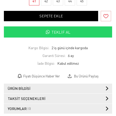
41
42
43
44
45
SEPETE EKLE
TEKLIF AL
Kargo Bilgisi:
2 iş günü içinde kargoda
Garanti Süresi:
6 ay
İade Bilgisi:
Fiyatı Düşünce Haber Ver
Bu Ürünü Paylaş
ÜRÜN BILGISI
TAKSIT SEÇENEKLERI
YORUMLAR
(0)