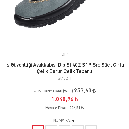
DİP
İş Güvenlliği Ayakkabısı Dip Sl 402 S1P Src Süet Cırtlı
Çelik Burun Çelik Tabanlı
Sl402-1
953,60
KDV Hariç Fiyatı (
%10
):
1.048,96
Havale Fiyatı:
996,51
NUMARA:
41