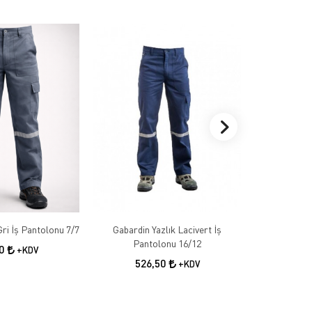
Gabardin Kışlık Gri İş Pantolonu 7/7
Gabardin Yazlık Lacivert İş
Gabardin 
Pantolonu 16/12
50
+KDV
526,50
55
+KDV