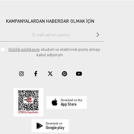
KAMPANYALARDAN HABERDAR OLMAK İÇİN
Gizlilik politikasını
okudum ve elektronik posta almayı
kabul ediyorum.
Download on the
App Store
Download on
Google play