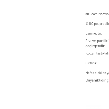
50 Gram Nonwov
%100 polipropile
Laminelidir.
Sıvı ve parti
geçirgendir
Kolları lastiklidi
Cırtlıdır
Nefes alabilen y
Dayanıklıdır 