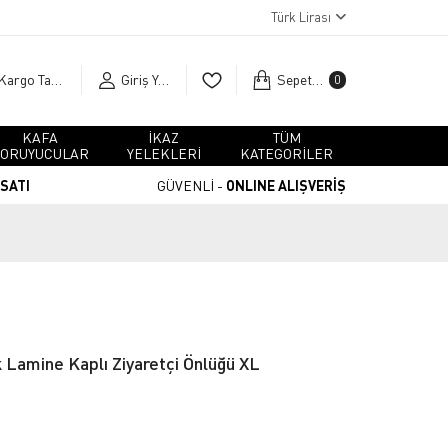
Türk Lirası
Kargo Takip
Giriş Yap
Sepetim
0
KAFA
İKAZ
TÜM
ORUYUCULAR
YELEKLERİ
KATEGORİLER
RSATI
GÜVENLİ -
ONLINE ALIŞVERİŞ
k Lamine Kaplı Ziyaretçi Önlüğü XL