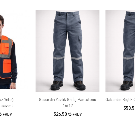
az Yeleği
Gabardin Yazlık Gri İş Pantolonu
acivert
16/12
553,
526,50
+KDV
+KDV