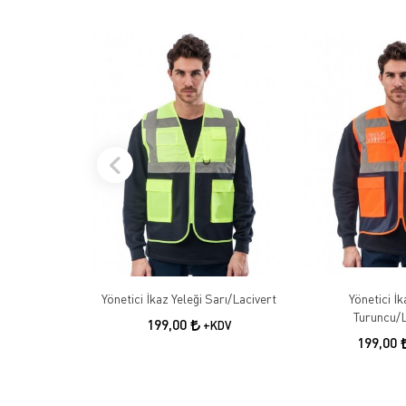
Yönetici İkaz Yeleği Sarı/Lacivert
Yönetici İk
Turuncu/L
199,00
+KDV
199,00