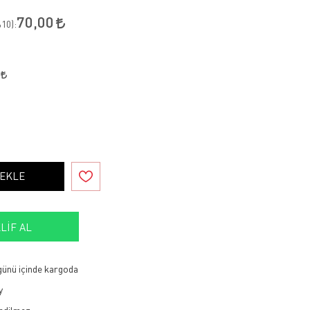
70,00
10
):
5
 EKLE
LIF AL
 günü içinde kargoda
y