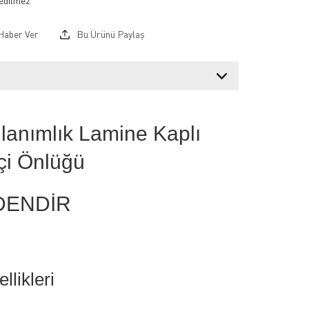
Haber Ver
Bu Ürünü Paylaş
lanımlık Lamine Kaplı
çi Önlüğü
DENDİR
llikleri