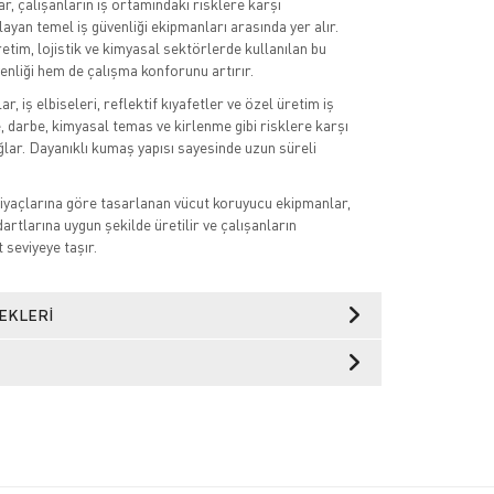
r, çalışanların iş ortamındaki risklere karşı
ayan temel iş güvenliği ekipmanları arasında yer alır.
retim, lojistik ve kimyasal sektörlerde kullanılan bu
enliği hem de çalışma konforunu artırır.
, iş elbiseleri, reflektif kıyafetler ve özel üretim iş
e, darbe, kimyasal temas ve kirlenme gibi risklere karşı
ğlar. Dayanıklı kumaş yapısı sayesinde uzun süreli
tiyaçlarına göre tasarlanan vücut koruyucu ekipmanlar,
dartlarına uygun şekilde üretilir ve çalışanların
t seviyeye taşır.
EKLERI