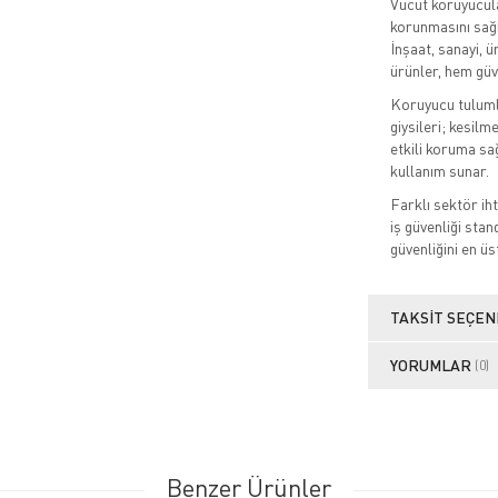
Vücut koruyucula
korunmasını sağl
İnşaat, sanayi, ü
ürünler, hem güv
Koruyucu tulumlar
giysileri; kesilm
etkili koruma sa
kullanım sunar.
Farklı sektör ih
iş güvenliği stan
güvenliğini en üs
TAKSIT SEÇEN
YORUMLAR
(0)
Benzer Ürünler