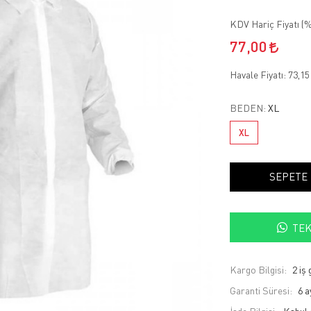
KDV Hariç Fiyatı (
%
77,00
Havale Fiyatı:
73,1
BEDEN:
XL
XL
SEPETE
TEK
Kargo Bilgisi:
2 iş
Garanti Süresi:
6 a