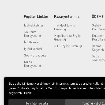
Popüler Linkler
Pazaryerlerimiz
ÖDEME
İş Ayakkabıları
Trendyol Ery İş
Gizlilik
Güvenliği
Politikası
Solunum
Koruyucular
Hepsiburada Ery İş
Kullanım
Güvenliği
Koşulları
İş Elbiseleri
N11 Ery İş Güvenliği
Ödeme
İş Eldivenleri
Seçenekl
Göz Koruyucular
Satış
Sözleşme
Kulak
Koruyucular
Size daha iyi hizmet verebilmek için internet sitemizde çerezler kullanılm
Çerez Politikaları Aydınlatma Metni’ni okuyabilir ve dilerseniz tercihlerini
değiştirebilirsiniz.
Tercihleri Ayarla
Tümünü Kabul Et