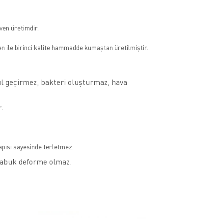
en üretimdir.
n ile birinci kalite hammadde kumaştan üretilmiştir.
kül geçirmez, bakteri oluşturmaz, hava
r.
apısı sayesinde terletmez.
çabuk deforme olmaz.