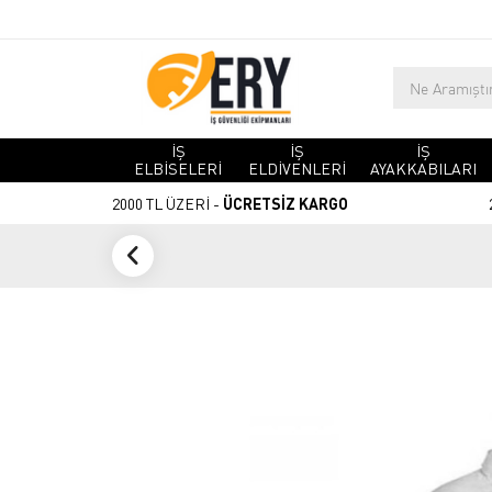
İŞ
İŞ
İŞ
ELBİSELERİ
ELDİVENLERİ
AYAKKABILARI
2000 TL ÜZERİ -
ÜCRETSİZ KARGO