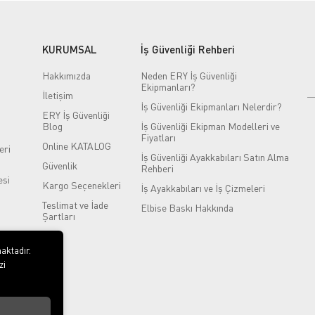
KURUMSAL
İş Güvenliği Rehberi
Hakkımızda
Neden ERY İş Güvenliği
Ekipmanları?
İletişim
İş Güvenliği Ekipmanları Nelerdir?
ERY İş Güvenliği
Blog
İş Güvenliği Ekipman Modelleri ve
Fiyatları
Online KATALOG
eri
İş Güvenliği Ayakkabıları Satın Alma
Güvenlik
Rehberi
si
Kargo Seçenekleri
İş Ayakkabıları ve İş Çizmeleri
Teslimat ve İade
Elbise Baskı Hakkında
Şartları
aktadır.
zi