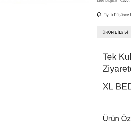
İade Bilgisi:
Fiyatı Düşünce 
ÜRÜN BILGISI
Tek Kul
Ziyaret
XL BE
Ürün Öze