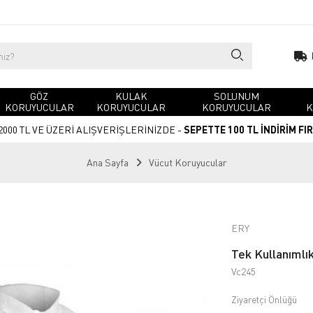
GÖZ
KULAK
SOLUNUM
KORUYUCULAR
KORUYUCULAR
KORUYUCULAR
K
2000 TL VE ÜZERİ ALIŞVERİŞLERİNİZDE -
SEPETTE 100 TL İNDİRİM FI
Ana Sayfa
Vücut Koruyucular
ERY
Tek Kullanımlı
Vc245
Ziyaretçi Önlüğü