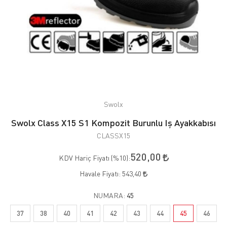
Swolx
Swolx Class X15 S1 Kompozit Burunlu Iş Ayakkabısı
CLASSX15
520,00
KDV Hariç Fiyatı (
%10
):
Havale Fiyatı:
543,40
NUMARA:
45
37
38
40
41
42
43
44
45
46