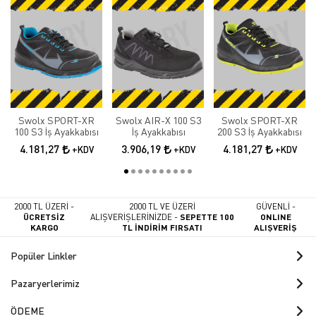
Swolx SPORT-XR
Swolx AIR-X 100 S3
Swolx SPORT-XR
100 S3 İş Ayakkabısı
İş Ayakkabısı
200 S3 İş Ayakkabısı
4.181,27
3.906,19
4.181,27
+KDV
+KDV
+KDV
2000 TL ÜZERİ -
2000 TL VE ÜZERİ
GÜVENLİ -
ÜCRETSİZ
ALIŞVERİŞLERİNİZDE -
SEPETTE 100
ONLINE
KARGO
TL İNDİRİM FIRSATI
ALIŞVERİŞ
Popüler Linkler
Pazaryerlerimiz
ÖDEME