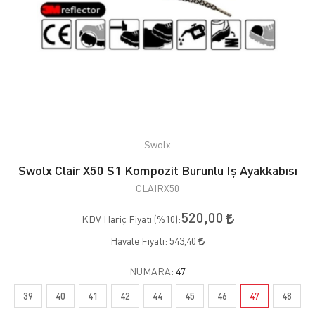
Swolx
Swolx Clair X50 S1 Kompozit Burunlu Iş Ayakkabısı
CLAİRX50
520,00
KDV Hariç Fiyatı (
%10
):
Havale Fiyatı:
543,40
NUMARA:
47
39
40
41
42
44
45
46
47
48