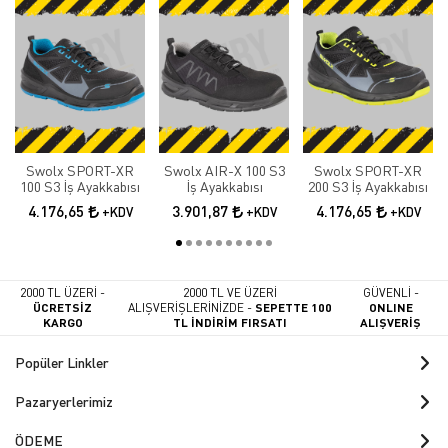
Swolx SPORT-XR
Swolx AIR-X 100 S3
Swolx SPORT-XR
100 S3 İş Ayakkabısı
İş Ayakkabısı
200 S3 İş Ayakkabısı
4.176,65
3.901,87
4.176,65
+KDV
+KDV
+KDV
2000 TL ÜZERİ -
2000 TL VE ÜZERİ
GÜVENLİ -
ÜCRETSİZ
ALIŞVERİŞLERİNİZDE -
SEPETTE 100
ONLINE
KARGO
TL İNDİRİM FIRSATI
ALIŞVERİŞ
Popüler Linkler
Pazaryerlerimiz
ÖDEME