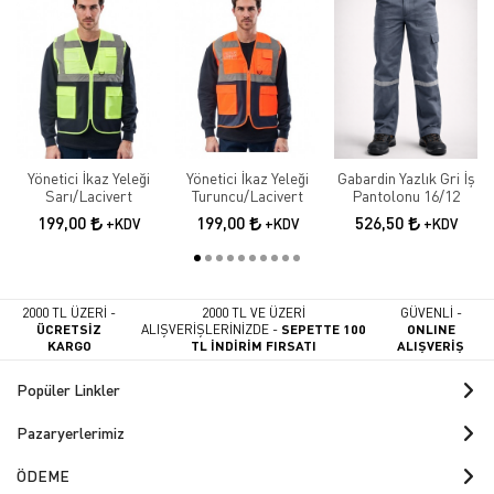
Yönetici İkaz Yeleği
Yönetici İkaz Yeleği
Gabardin Yazlık Gri İş
Sarı/Lacivert
Turuncu/Lacivert
Pantolonu 16/12
199,00
199,00
526,50
+KDV
+KDV
+KDV
2000 TL ÜZERİ -
2000 TL VE ÜZERİ
GÜVENLİ -
ÜCRETSİZ
ALIŞVERİŞLERİNİZDE -
SEPETTE 100
ONLINE
KARGO
TL İNDİRİM FIRSATI
ALIŞVERİŞ
Popüler Linkler
Pazaryerlerimiz
ÖDEME