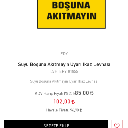
ERY
Suyu Boşuna Akıtmayın Uyarı Ikaz Levhası
LVH-ERY-01855
Suyu Boşuna Akıtmayın Uyarı Ikaz Levhası
85,00
KDV Hariç Fiyatı (
%20
):
102,00
Havale Fiyatı:
96,90
SEPETE EKLE