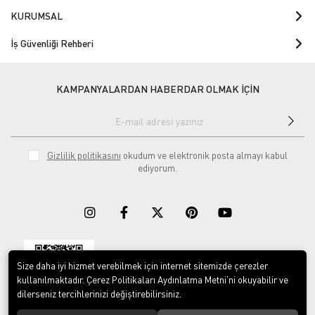
KURUMSAL
İş Güvenliği Rehberi
KAMPANYALARDAN HABERDAR OLMAK İÇİN
Gizlilik politikasını
okudum ve elektronik posta almayı kabul
ediyorum.
Size daha iyi hizmet verebilmek için internet sitemizde çerezler
Download on the
Download on
App Store
Google play
kullanılmaktadır. Çerez Politikaları Aydınlatma Metni’ni okuyabilir ve
dilerseniz tercihlerinizi değiştirebilirsiniz.