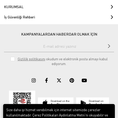
KURUMSAL
İş Güvenliği Rehberi
KAMPANYALARDAN HABERDAR OLMAK İÇİN
Gizlilik politikasını
okudum ve elektronik posta almayı kabul
ediyorum.
Download on the
Download on
App Store
Google play
Size daha iyi hizmet verebilmek için internet sitemizde çerezler
kullanılmaktadır. Çerez Politikaları Aydınlatma Metni’ni okuyabilir ve