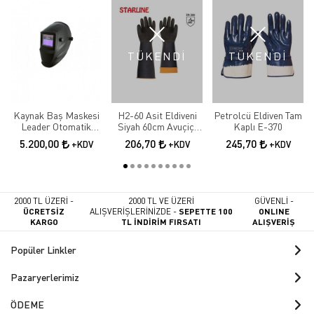
TÜKENDİ
TÜKENDİ
Kaynak Baş Maskesi
H2-60 Asit Eldiveni
Petrolcü Eldiven Tam
Leader Otomatik
Siyah 60cm Avuçiçi
Kaplı E-370
Kararan
Tırtıklı
5.200,00
206,70
245,70
+KDV
+KDV
+KDV
2000 TL ÜZERİ -
2000 TL VE ÜZERİ
GÜVENLİ -
ÜCRETSİZ
ALIŞVERİŞLERİNİZDE -
SEPETTE 100
ONLINE
KARGO
TL İNDİRİM FIRSATI
ALIŞVERİŞ
Popüler Linkler
Pazaryerlerimiz
ÖDEME