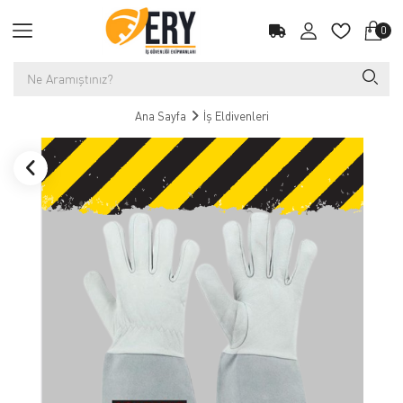
0
Ana Sayfa
İş Eldivenleri