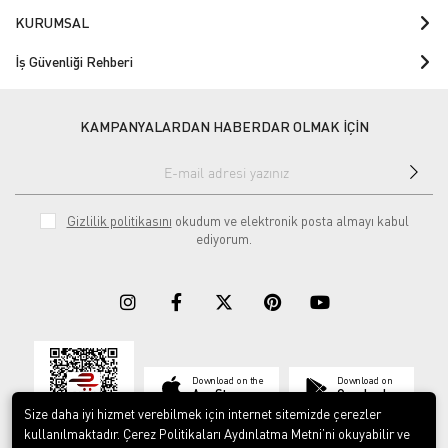
KURUMSAL
İş Güvenliği Rehberi
KAMPANYALARDAN HABERDAR OLMAK İÇİN
Gizlilik politikasını
okudum ve elektronik posta almayı kabul
ediyorum.
Download on the
Download on
App Store
Google play
Size daha iyi hizmet verebilmek için internet sitemizde çerezler
kullanılmaktadır. Çerez Politikaları Aydınlatma Metni’ni okuyabilir ve