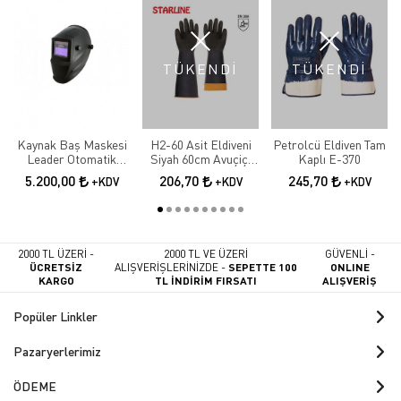
TÜKENDİ
TÜKENDİ
Kaynak Baş Maskesi
H2-60 Asit Eldiveni
Petrolcü Eldiven Tam
Leader Otomatik
Siyah 60cm Avuçiçi
Kaplı E-370
Kararan
Tırtıklı
5.200,00
206,70
245,70
+KDV
+KDV
+KDV
2000 TL ÜZERİ -
2000 TL VE ÜZERİ
GÜVENLİ -
ÜCRETSİZ
ALIŞVERİŞLERİNİZDE -
SEPETTE 100
ONLINE
KARGO
TL İNDİRİM FIRSATI
ALIŞVERİŞ
Popüler Linkler
Pazaryerlerimiz
ÖDEME