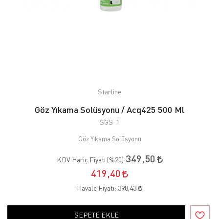
Starline
Göz Yıkama Solüsyonu / Acq425 500 Ml
SGS-1
Göz Yıkama Solüsyonu
349,50
KDV Hariç Fiyatı (
%20
):
419,40
Havale Fiyatı:
398,43
SEPETE EKLE