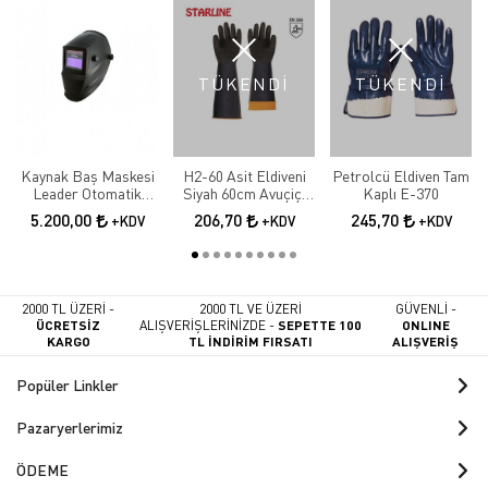
TÜKENDİ
TÜKENDİ
Kaynak Baş Maskesi
H2-60 Asit Eldiveni
Petrolcü Eldiven Tam
Leader Otomatik
Siyah 60cm Avuçiçi
Kaplı E-370
Kararan
Tırtıklı
5.200,00
206,70
245,70
+KDV
+KDV
+KDV
2000 TL ÜZERİ -
2000 TL VE ÜZERİ
GÜVENLİ -
ÜCRETSİZ
ALIŞVERİŞLERİNİZDE -
SEPETTE 100
ONLINE
KARGO
TL İNDİRİM FIRSATI
ALIŞVERİŞ
Popüler Linkler
Pazaryerlerimiz
ÖDEME