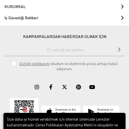
KURUMSAL
İş Güvenliği Rehberi
KAMPANYALARDAN HABERDAR OLMAK İÇİN
Gizlilik politikasını
okudum ve elektronik posta almayı kabul
ediyorum.
Download on the
Download on
App Store
Google play
Size daha iyi hizmet verebilmek için internet sitemizde çerezler
kullanılmaktadır. Çerez Politikaları Aydınlatma Metni’ni okuyabilir ve