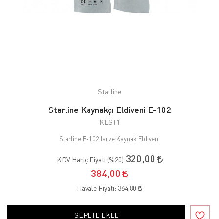
Starline
Starline Kaynakçı Eldiveni E-102
KEST1
Starline E-102 Isı ve Kaynak Eldiveni
320,00
KDV Hariç Fiyatı (
%20
):
384,00
Havale Fiyatı:
364,80
SEPETE EKLE