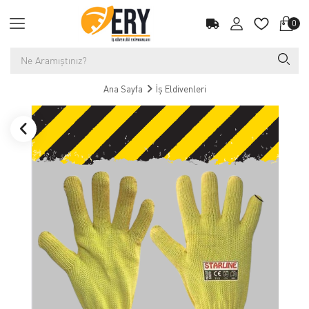
0
Ana Sayfa
İş Eldivenleri