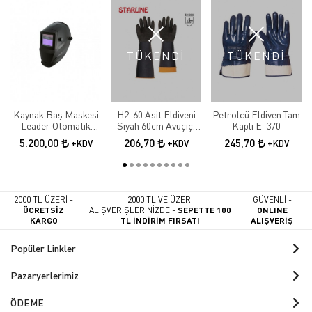
TÜKENDİ
TÜKENDİ
Kaynak Baş Maskesi
H2-60 Asit Eldiveni
Petrolcü Eldiven Tam
Leader Otomatik
Siyah 60cm Avuçiçi
Kaplı E-370
Kararan
Tırtıklı
5.200,00
206,70
245,70
+KDV
+KDV
+KDV
2000 TL ÜZERİ -
2000 TL VE ÜZERİ
GÜVENLİ -
ÜCRETSİZ
ALIŞVERİŞLERİNİZDE -
SEPETTE 100
ONLINE
KARGO
TL İNDİRİM FIRSATI
ALIŞVERİŞ
Popüler Linkler
Pazaryerlerimiz
ÖDEME