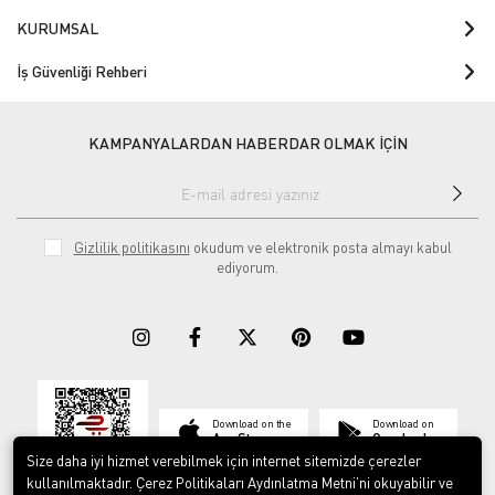
KURUMSAL
İş Güvenliği Rehberi
KAMPANYALARDAN HABERDAR OLMAK İÇİN
Gizlilik politikasını
okudum ve elektronik posta almayı kabul
ediyorum.
Download on the
Download on
App Store
Google play
Size daha iyi hizmet verebilmek için internet sitemizde çerezler
kullanılmaktadır. Çerez Politikaları Aydınlatma Metni’ni okuyabilir ve