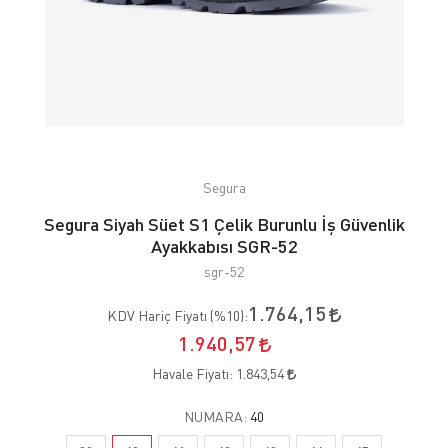
Segura
Segura Siyah Süet S1 Çelik Burunlu İş Güvenlik
Ayakkabısı SGR-52
sgr-52
1.764,15
KDV Hariç Fiyatı (
%10
):
1.940,57
Havale Fiyatı:
1.843,54
NUMARA:
40