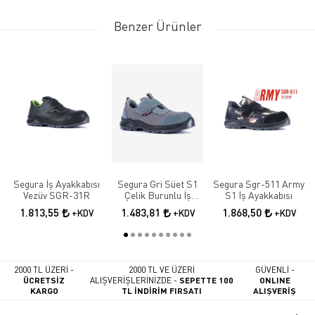
Benzer Ürünler
Segura İş Ayakkabısı
Segura Gri Süet S1
Segura Sgr-511 Army
Vezüv SGR-31R
Çelik Burunlu İş
S1 İş Ayakkabısı
Güvenlik Ayakkabısı
1.813,55
1.483,81
1.868,50
+KDV
+KDV
+KDV
SGR-51
2000 TL ÜZERİ -
2000 TL VE ÜZERİ
GÜVENLİ -
ÜCRETSİZ
ALIŞVERİŞLERİNİZDE -
SEPETTE 100
ONLINE
KARGO
TL İNDİRİM FIRSATI
ALIŞVERİŞ