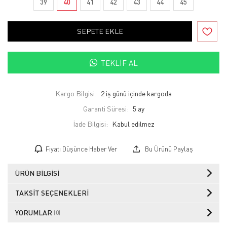
39
40
41
42
43
44
45
SEPETE EKLE
TEKLIF AL
Kargo Bilgisi:
2 iş günü içinde kargoda
Garanti Süresi:
5 ay
İade Bilgisi:
Fiyatı Düşünce Haber Ver
Bu Ürünü Paylaş
ÜRÜN BILGISI
TAKSIT SEÇENEKLERI
YORUMLAR
(0)