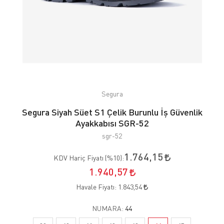
Segura
Segura Siyah Süet S1 Çelik Burunlu İş Güvenlik
Ayakkabısı SGR-52
sgr-52
1.764,15
KDV Hariç Fiyatı (
%10
):
1.940,57
Havale Fiyatı:
1.843,54
NUMARA:
44