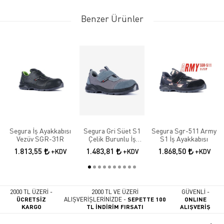
Benzer Ürünler
Segura İş Ayakkabısı
Segura Gri Süet S1
Segura Sgr-511 Army
Vezüv SGR-31R
Çelik Burunlu İş
S1 İş Ayakkabısı
Güvenlik Ayakkabısı
1.813,55
1.483,81
1.868,50
+KDV
+KDV
+KDV
SGR-51
2000 TL ÜZERİ -
2000 TL VE ÜZERİ
GÜVENLİ -
ÜCRETSİZ
ALIŞVERİŞLERİNİZDE -
SEPETTE 100
ONLINE
KARGO
TL İNDİRİM FIRSATI
ALIŞVERİŞ