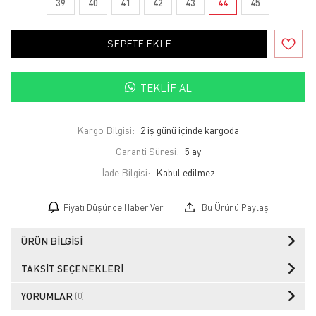
39
40
41
42
43
44
45
SEPETE EKLE
TEKLIF AL
Kargo Bilgisi:
2 iş günü içinde kargoda
Garanti Süresi:
5 ay
İade Bilgisi:
Fiyatı Düşünce Haber Ver
Bu Ürünü Paylaş
ÜRÜN BILGISI
TAKSIT SEÇENEKLERI
YORUMLAR
(0)