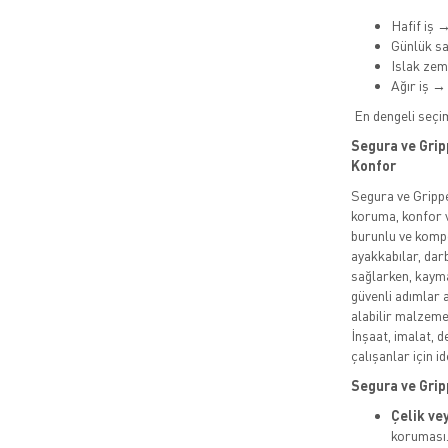
Hafif iş 
Günlük s
Islak ze
Ağır iş →
En dengeli seçi
Segura ve Grip
Konfor
Segura ve Grippe
koruma, konfor v
burunlu ve kompo
ayakkabılar, da
sağlarken, kayma
güvenli adımlar 
alabilir malzeme
İnşaat, imalat, d
çalışanlar için id
Segura ve Gripp
Çelik ve
koruması