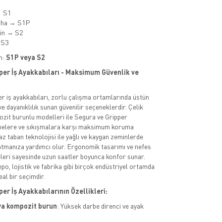
→ S1
aha → S1P
min → S2
 S3
m:
S1P veya S2
per İş Ayakkabıları - Maksimum Güvenlik ve
r iş ayakkabıları, zorlu çalışma ortamlarında üstün
e dayanıklılık sunan güvenilir seçeneklerdir. Çelik
zit burunlu modelleri ile Segura ve Gripper
rbelere ve sıkışmalara karşı maksimum koruma
z taban teknolojisi ile yağlı ve kaygan zeminlerde
atmanıza yardımcı olur. Ergonomik tasarımı ve nefes
leri sayesinde uzun saatler boyunca konfor sunar.
epo, lojistik ve fabrika gibi birçok endüstriyel ortamda
eal bir seçimdir.
er İş Ayakkabılarının Özellikleri:
ya kompozit burun
: Yüksek darbe direnci ve ayak
.