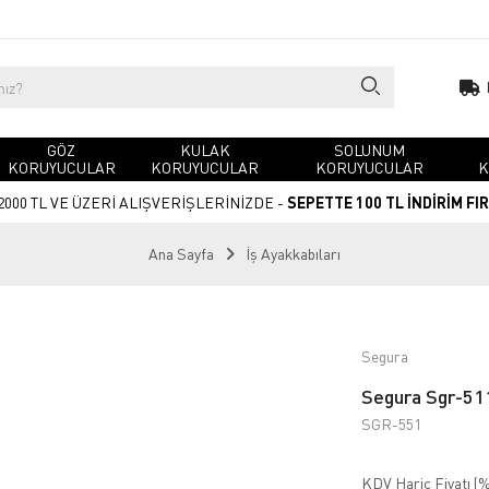
GÖZ
KULAK
SOLUNUM
KORUYUCULAR
KORUYUCULAR
KORUYUCULAR
K
2000 TL VE ÜZERİ ALIŞVERİŞLERİNİZDE -
SEPETTE 100 TL İNDİRİM FI
Ana Sayfa
İş Ayakkabıları
Segura
Segura Sgr-511
SGR-551
KDV Hariç Fiyatı (
%