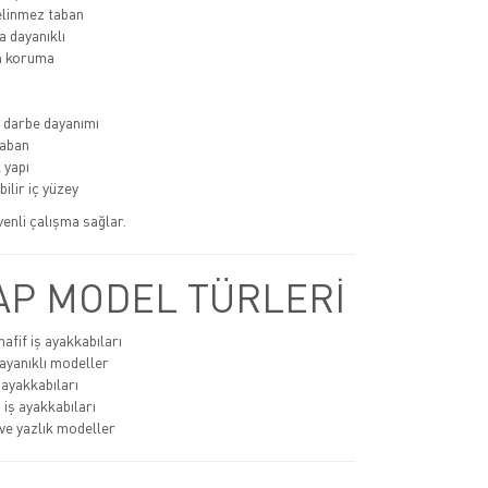
linmez taban
 dayanıklı
 koruma
 darbe dayanımı
aban
 yapı
ilir iç yüzey
üvenli çalışma sağlar.
P MODEL TÜRLERİ
afif iş ayakkabıları
ayanıklı modeller
 ayakkabıları
 iş ayakkabıları
ve yazlık modeller