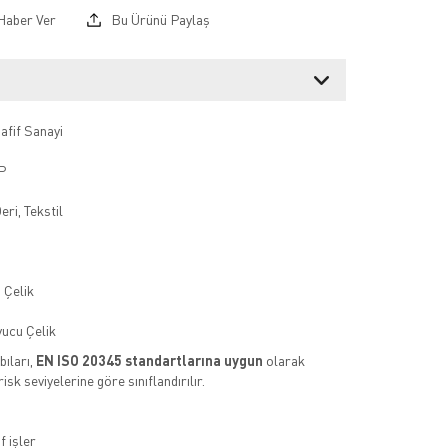
Haber Ver
Bu Ürünü Paylaş
afif Sanayi
P
ri, Tekstil
 Çelik
ucu Çelik
ıları,
EN ISO 20345 standartlarına uygun
olarak
 risk seviyelerine göre sınıflandırılır.
f işler