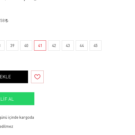
,58
8
39
40
41
42
43
44
45
 EKLE
LIF AL
 günü içinde kargoda