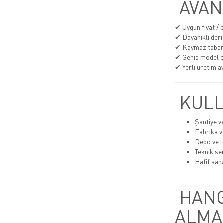
AVAN
✔ Uygun fiyat /
✔ Dayanıklı deri
✔ Kaymaz taba
✔ Geniş model çe
✔ Yerli üretim av
KULL
Şantiye v
Fabrika v
Depo ve lo
Teknik se
Hafif san
HANG
ALMA