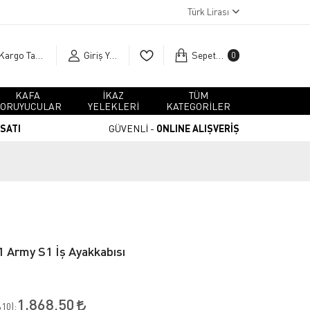
Türk Lirası
Kargo Takip
Giriş Yap
Sepetim
0
KAFA
İKAZ
TÜM
ORUYUCULAR
YELEKLERİ
KATEGORİLER
RSATI
GÜVENLİ -
ONLINE ALIŞVERİŞ
 Army S1 İş Ayakkabısı
1.868,50
10
):