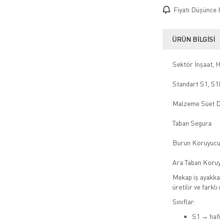
Fiyatı Düşünce 
ÜRÜN BILGISI
Sektör İnşaat, H
Standart S1, S1
Malzeme Süet De
Taban Segura
Burun Koruyucu
Ara Taban Koruy
Mekap iş ayakkab
üretilir ve farklı
Sınıflar:
S1 → hafi