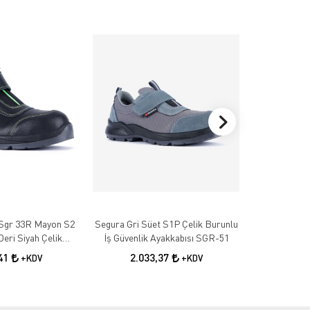
Sgr 33R Mayon S2
Segura Gri Süet S1P Çelik Burunlu
Segura Gri Sü
Deri Siyah Çelik
İş Güvenlik Ayakkabısı SGR-51
Güvenlik A
 Güvenlik Botu
,41
2.033,37
1.7
+KDV
+KDV