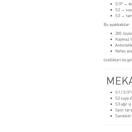
S1P → de
S2 → suya
S3 → tam
Bu ayakkabılar:
200 Joule
Kaymaz t
Antistatik
Nefes alab
özellikleri ile g
MEKA
S1 / S1P h
S2 suya d
S3 ağır iş
Spor tarz
Sandalet 