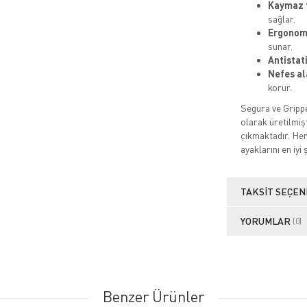
Kaymaz 
sağlar.
Ergonomi
sunar.
Antistat
Nefes al
korur.
Segura ve Grippe
olarak üretilmişt
çıkmaktadır. Hem
ayaklarını en iyi 
TAKSIT SEÇEN
YORUMLAR
(0)
Benzer Ürünler