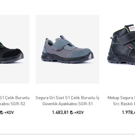
S1 Çelik Burunlu
Segura Gri Süet S1 Çelik Burunlu İş
Mekap Segura 
kkabısı SGR-52
Güvenlik Ayakkabısı SGR-51
Src Baskılı 
Burunlu Iş
1.483,81
1.978
+KDV
+KDV