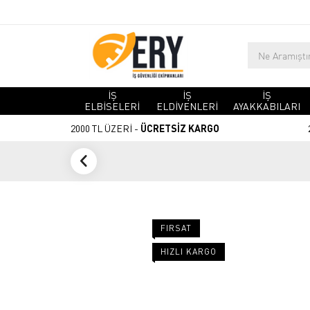
İŞ
İŞ
İŞ
ELBİSELERİ
ELDİVENLERİ
AYAKKABILARI
2000 TL ÜZERİ -
ÜCRETSİZ KARGO
FIRSAT
HIZLI KARGO