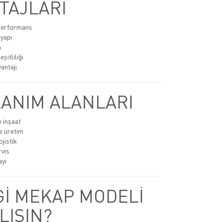
TAJLARI
 performans
 yapı
n
şitliliği
antajı
ANIM ALANLARI
e inşaat
e üretim
jistik
rvis
ayi
İ MEKAP MODELİ
LISIN?