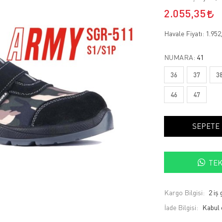
2.055,35
Havale Fiyatı:
1.952
NUMARA:
41
36
37
3
46
47
SEPETE
TEK
Kargo Bilgisi:
2 iş
İade Bilgisi: